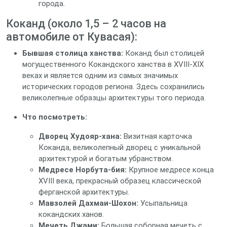
города.
Коканд (около 1,5 – 2 часов на
автомобиле от Кувасая):
Бывшая столица ханства:
Коканд был столицей
могущественного Кокандского ханства в XVIII-XIX
веках и является одним из самых значимых
исторических городов региона. Здесь сохранились
великолепные образцы архитектуры того периода.
Что посмотреть:
Дворец Худояр-хана:
Визитная карточка
Коканда, великолепный дворец с уникальной
архитектурой и богатым убранством.
Медресе Норбута-бия:
Крупное медресе конца
XVIII века, прекрасный образец классической
ферганской архитектуры.
Мавзолей Дахмаи-Шохон:
Усыпальница
кокандских ханов.
Мечеть Джами:
Большая соборная мечеть с