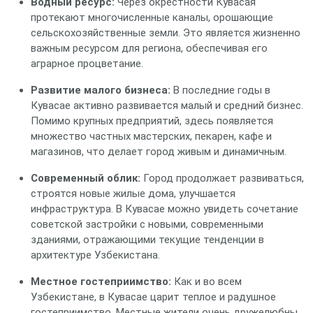
Водный ресурс:
Через окрестности Кувасая
протекают многочисленные каналы, орошающие
сельскохозяйственные земли. Это является жизненно
важным ресурсом для региона, обеспечивая его
аграрное процветание.
Развитие малого бизнеса:
В последние годы в
Кувасае активно развивается малый и средний бизнес.
Помимо крупных предприятий, здесь появляется
множество частных мастерских, пекарен, кафе и
магазинов, что делает город живым и динамичным.
Современный облик:
Город продолжает развиваться,
строятся новые жилые дома, улучшается
инфраструктура. В Кувасае можно увидеть сочетание
советской застройки с новыми, современными
зданиями, отражающими текущие тенденции в
архитектуре Узбекистана.
Местное гостеприимство:
Как и во всем
Узбекистане, в Кувасае царит теплое и радушное
гостеприимство. Местные жители очень дружелюбны