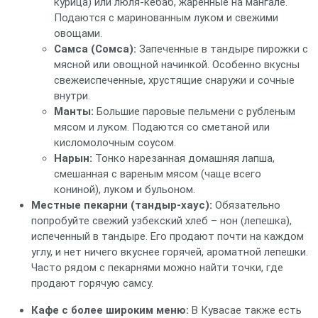
курица) или люля-кебаб, жаренные на мангале.
Подаются с маринованным луком и свежими
овощами.
Самса (Сомса):
Запеченные в тандыре пирожки с
мясной или овощной начинкой. Особенно вкусны
свежеиспеченные, хрустящие снаружи и сочные
внутри.
Манты:
Большие паровые пельмени с рубленым
мясом и луком. Подаются со сметаной или
кисломолочным соусом.
Нарын:
Тонко нарезанная домашняя лапша,
смешанная с вареным мясом (чаще всего
кониной), луком и бульоном.
Местные пекарни (тандыр-хаус):
Обязательно
попробуйте свежий узбекский хлеб – нон (лепешка),
испеченный в тандыре. Его продают почти на каждом
углу, и нет ничего вкуснее горячей, ароматной лепешки.
Часто рядом с пекарнями можно найти точки, где
продают горячую самсу.
Кафе с более широким меню:
В Кувасае также есть