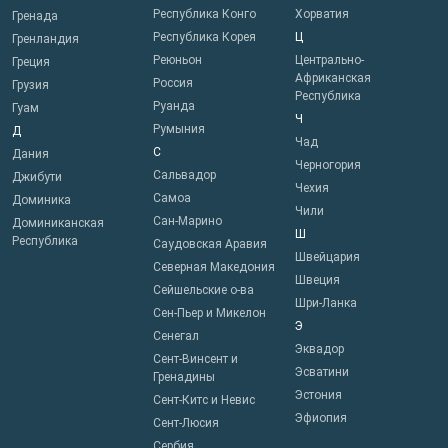
Республика Конго
Хорватия
Гренада
Республика Корея
Ц
Гренландия
Реюньон
Центрально-
Греция
Африканская
Россия
Грузия
Республика
Руанда
Гуам
Ч
Румыния
Д
Чад
С
Дания
Черногория
Сальвадор
Джибути
Чехия
Самоа
Доминика
Чили
Сан-Марино
Доминиканская
Ш
Республика
Саудовская Аравия
Швейцария
Северная Македония
Швеция
Сейшельские о-ва
Шри-Ланка
Сен-Пьер и Микелон
Э
Сенегал
Эквадор
Сент-Винсент и
Эсватини
Гренадины
Эстония
Сент-Китс и Невис
Эфиопия
Сент-Люсия
Сербия