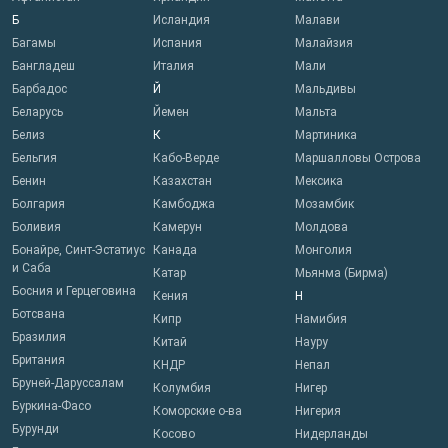
Б
Исландия
Малави
Багамы
Испания
Малайзия
Бангладеш
Италия
Мали
Барбадос
Й
Мальдивы
Беларусь
Йемен
Мальта
Белиз
К
Мартиника
Бельгия
Кабо-Верде
Маршалловы Острова
Бенин
Казахстан
Мексика
Болгария
Камбоджа
Мозамбик
Боливия
Камерун
Молдова
Бонайре, Синт-Эстатиус
Канада
Монголия
и Саба
Катар
Мьянма (Бирма)
Босния и Герцеговина
Кения
Н
Ботсвана
Кипр
Намибия
Бразилия
Китай
Науру
Британия
КНДР
Непал
Бруней-Даруссалам
Колумбия
Нигер
Буркина-Фасо
Коморские о-ва
Нигерия
Бурунди
Косово
Нидерланды