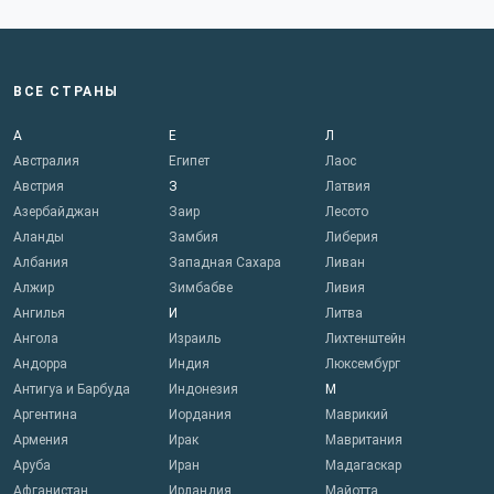
ВСЕ СТРАНЫ
А
Е
Л
Австралия
Египет
Лаос
Австрия
З
Латвия
Азербайджан
Заир
Лесото
Аланды
Замбия
Либерия
Албания
Западная Сахара
Ливан
Алжир
Зимбабве
Ливия
Ангилья
И
Литва
Ангола
Израиль
Лихтенштейн
Андорра
Индия
Люксембург
Антигуа и Барбуда
Индонезия
М
Аргентина
Иордания
Маврикий
Армения
Ирак
Мавритания
Аруба
Иран
Мадагаскар
Афганистан
Ирландия
Майотта