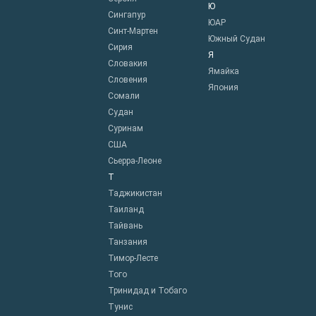
Ю
Сингапур
ЮАР
Синт-Мартен
Южный Судан
Сирия
Я
Словакия
Ямайка
Словения
Япония
Сомали
Судан
Суринам
США
Сьерра-Леоне
Т
Таджикистан
Таиланд
Тайвань
Танзания
Тимор-Лесте
Того
Тринидад и Тобаго
Тунис