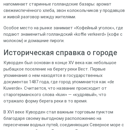
напоминает старинные голландские базары: аромат
свежеиспечённого хлеба, звон колокольчиков у продавцов
и живой разговор между жителями.
Особое место на рынке занимает «Кофейный уголок», где
подают знаменитый голландский «koffie verkeerd» (кофе с
молоком) и домашние пироги.
Историческая справка о городе
Куворден был основан в конце XV века как небольшое
рыбацкое поселение на берегу реки Вест. Первые
упоминания о нем находятся в государственных
документах 1487 года, где город упоминается как «de
Kuwerde». Считается, что название происходит от
старогерманского слова «kuw» — «кудрявый», что
отражало форму берега реки в то время.
В XVI веке Куворден стал важным торговым пунктом
благодаря своему выгодному расположению на
пересечении водных путей, соединяющих Северное море с