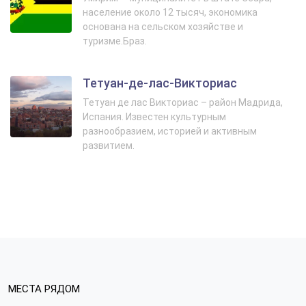
население около 12 тысяч, экономика
основана на сельском хозяйстве и
туризме.Браз.
Тетуан-де-лас-Викториас
Тетуан де лас Викториас – район Мадрида,
Испания. Известен культурным
разнообразием, историей и активным
развитием.
МЕСТА РЯДОМ