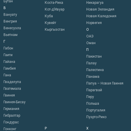
Бутан
Коста-Рика
Никарагуа
В
Кот-д’Ивуар
Новая Зеландия
Вануату
Куба
Новая Каледония
Венгрия
Кувейт
Норвегия
Венесуэла
Кыргызстан
О
Вьетнам
ОАЭ
Г
Оман
Габон
П
Гаити
Пакистан
Гайана
Палау
Гамбия
Палестина
Гана
Панама
Гваделупа
Папуа – Новая Гвинея
Гватемала
Парагвай
Гвинея
Перу
Гвинея-Бисау
Польша
Германия
Португалия
Гибралтар
Пуэрто-Рико
Гондурас
Р
Х
Гонконг