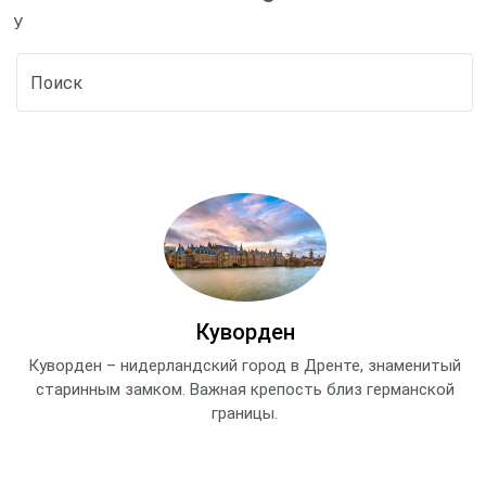
У
Куворден
Куворден – нидерландский город в Дренте, знаменитый
старинным замком. Важная крепость близ германской
границы.