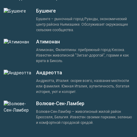
Бушенге
Бушенге – рыночный город Руанды, экономический
центр района Ньямашеке. Обслуживает окружающие
сельские сообщества.
Атимонан
Атимонан, Филиппины: прибрежный город Кесона.
Известен живописной "Зигзаг-дорогой", горами и как
врата в Биколь.
Андреотта
Андреотта, Италия: скорее всего, название местности
или фамилия. Южная Италия, аутентичность, богатая
история, уют и колорит.
Волюве-Сен-Ламбер
Волюве-Сен-Ламбер – живописный жилой район
Брюсселя, Бельгия. Известен своими парками, зеленью
и комфортной городской средой.