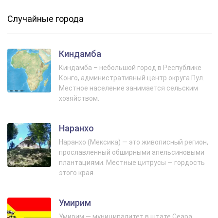
Случайные города
Киндамба
Киндамба – небольшой город в Республике
Конго, административный центр округа Пул.
Местное население занимается сельским
хозяйством.
Наранхо
Наранхо (Мексика) — это живописный регион,
прославленный обширными апельсиновыми
плантациями. Местные цитрусы — гордость
этого края.
Умирим
Умирим — муниципалитет в штате Сеара,