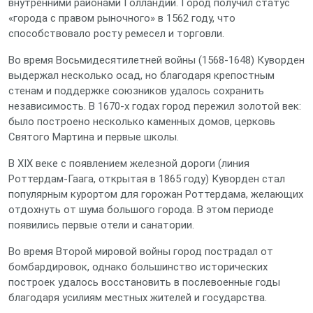
внутренними районами Голландии. Город получил статус
«города с правом рыночного» в 1562 году, что
способствовало росту ремесел и торговли.
Во время Восьмидесятилетней войны (1568‑1648) Куворден
выдержал несколько осад, но благодаря крепостным
стенам и поддержке союзников удалось сохранить
независимость. В 1670‑х годах город пережил золотой век:
было построено несколько каменных домов, церковь
Святого Мартина и первые школы.
В XIX веке с появлением железной дороги (линия
Роттердам‑Гаага, открытая в 1865 году) Куворден стал
популярным курортом для горожан Роттердама, желающих
отдохнуть от шума большого города. В этом периоде
появились первые отели и санатории.
Во время Второй мировой войны город пострадал от
бомбардировок, однако большинство исторических
построек удалось восстановить в послевоенные годы
благодаря усилиям местных жителей и государства.