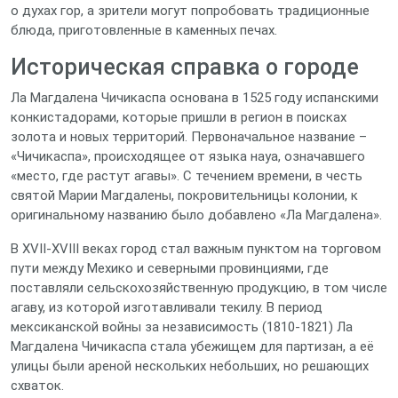
о духах гор, а зрители могут попробовать традиционные
блюда, приготовленные в каменных печах.
Историческая справка о городе
Ла Магдалена Чичикаспа основана в 1525 году испанскими
конкистадорами, которые пришли в регион в поисках
золота и новых территорий. Первоначальное название –
«Чичикаспа», происходящее от языка науа, означавшего
«место, где растут агавы». С течением времени, в честь
святой Марии Магдалены, покровительницы колонии, к
оригинальному названию было добавлено «Ла Магдалена».
В XVII‑XVIII веках город стал важным пунктом на торговом
пути между Мехико и северными провинциями, где
поставляли сельскохозяйственную продукцию, в том числе
агаву, из которой изготавливали текилу. В период
мексиканской войны за независимость (1810‑1821) Ла
Магдалена Чичикаспа стала убежищем для партизан, а её
улицы были ареной нескольких небольших, но решающих
схваток.