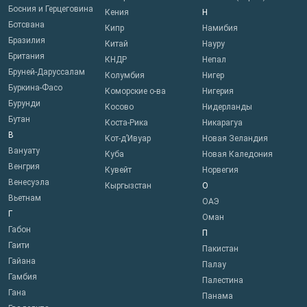
Босния и Герцеговина
Кения
Н
Ботсвана
Кипр
Намибия
Бразилия
Китай
Науру
Британия
КНДР
Непал
Бруней-Даруссалам
Колумбия
Нигер
Буркина-Фасо
Коморские о-ва
Нигерия
Бурунди
Косово
Нидерланды
Бутан
Коста-Рика
Никарагуа
В
Кот-д’Ивуар
Новая Зеландия
Вануату
Куба
Новая Каледония
Венгрия
Кувейт
Норвегия
Венесуэла
Кыргызстан
О
Вьетнам
ОАЭ
Г
Оман
Габон
П
Гаити
Пакистан
Гайана
Палау
Гамбия
Палестина
Гана
Панама