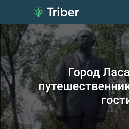
Город Лас
путешественник
гост