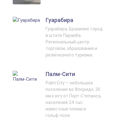
Гуарабира
Гуарабира, Бразилия: город
в штате Параиба.
Региональный центр
торговли, образования и
религиозного туризма.
Палм‑Сити
Palm City — небольшое
поселение во Флориде, 30
км к югу от Порт-Степанса,
население 24 тыс.
известные пляжи и
гольф‑поля.