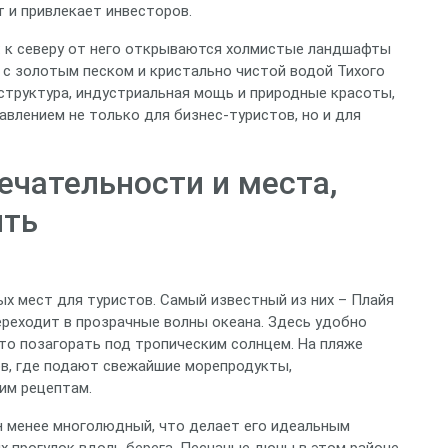
 и привлекает инвесторов.
: к северу от него открываются холмистые ландшафты
и с золотым песком и кристально чистой водой Тихого
структура, индустриальная мощь и природные красоты,
влением не только для бизнес‑туристов, но и для
чательности и места,
ить
ых мест для туристов. Самый известный из них – Плайя
ереходит в прозрачные волны океана. Здесь удобно
то позагорать под тропическим солнцем. На пляже
в, где подают свежайшие морепродукты,
им рецептам.
н менее многолюдный, что делает его идеальным
х прогулок вдоль берега. Песчаные дюны в этом районе