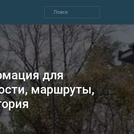
рмация для
ости, маршруты,
тория