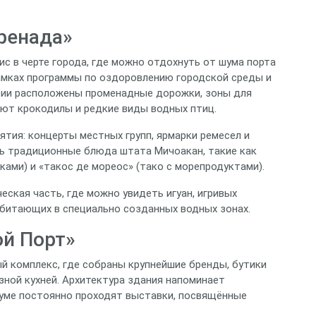
ренада»
ис в черте города, где можно отдохнуть от шума порта
 рамках программы по оздоровлению городской среды и
рии расположены променадные дорожки, зоны для
ают крокодилы и редкие виды водных птиц.
ятия: концерты местных групп, ярмарки ремесел и
ь традиционные блюда штата Мичоакан, такие как
ками) и «такос де мореос» (тако с морепродуктами).
ская часть, где можно увидеть игуан, игривых
битающих в специально созданных водных зонах.
ой Порт»
й комплекс, где собраны крупнейшие бренды, бутики
зной кухней. Архитектура здания напоминает
иуме постоянно проходят выставки, посвящённые