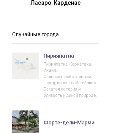
Ласаро‑Карденас
Случайные города
Пирияпатна
Пирияпатна, Карнатака,
Индия.
Сельскохозяйственный
город, известный табаком.
Богатая история и
близость к дикой природе.
Форте‑дели‑Марми