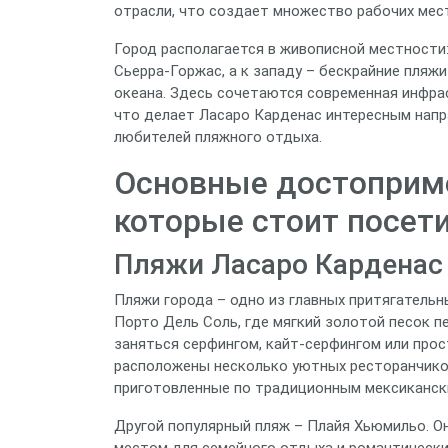
отрасли, что создает множество рабочих мест
Город располагается в живописной местности
Сьерра-Горжас, а к западу – бескрайние пляж
океана. Здесь сочетаются современная инфра
что делает Ласаро Карденас интересным напра
любителей пляжного отдыха.
Основные достоприме
которые стоит посет
Пляжи Ласаро Карденас
Пляжи города – одно из главных притягательн
Порто Дель Соль, где мягкий золотой песок п
заняться серфингом, кайт‑серфингом или прос
расположены несколько уютных ресторанчико
приготовленные по традиционным мексиканск
Другой популярный пляж – Плайя Хьюмильо. О
местом для семейного отдыха и романтически