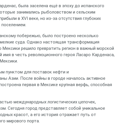
арденас, была заселена ещё в эпоху до испанского
 которые занимались рыболовством и сельским
рибыли в XVI веке, но из-за отсутствия глубоких
 поселением.
кеанскому побережью, было построено несколько
 мелкие суда. Однако настоящая трансформация
во Мексики решило превратить регион в важный морской
ий имя в честь революционного героя Ласаро Карденаса,
Мексики.
ым пунктом для поставок нефти и
аны Азии. После войны в городе началось активное
 построена первая в Мексике крупная верфь, способная
частью международных логистических цепочек,
изм. Сегодня город представляет собой уникальное
одных красот, а его история отражает путь от
го мирового порта.