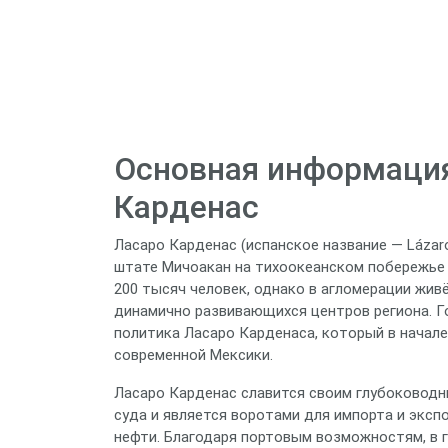
Основная информация
Карденас
Ласаро Карденас (испанское название — Lázar
штате Мичоакан на тихоокеанском побережье 
200 тысяч человек, однако в агломерации живё
динамично развивающихся центров региона. Г
политика Ласаро Карденаса, который в начале
современной Мексики.
Ласаро Карденас славится своим глубоководн
суда и является воротами для импорта и эксп
нефти. Благодаря портовым возможностям, в 