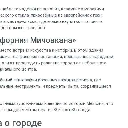
 найдёте изделия из раковин, керамику с морскими
еского стекла, привезённые из европейских стран.
ные мастер‑классы, где можно научиться готовить
одством шеф‑поваров.
ифорния Мичоакана»
есто встречи искусства и истории. В этом здании
также театральные постановки, посвящённые народным
воляют проследить развитие города от небольшого
риального центра.
ённый этнографии коренных народов региона, где
льные инструменты и предметы быта, сохранившиеся
естными художниками и лекции по истории Мексики, что
твом для местных жителей и гостей города.
 о городе