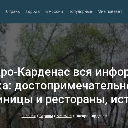
Страны
Города
В России
Популярные
Мне повезет
аро‑Карденас вся инфо
а: достопримечательн
иницы и рестораны, ис
Главная
>
Страны
>
Мексика
>
Ласаро‑Карденас