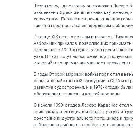
Территория, где сегодня расположен Ласаро К
завоевания. Здесь жили племена каутемеков,
хозяйством. Первые испанские колонизаторы п
гаваней город оставался небольшим рыбацким
В конце XIX века, с ростом интереса к Тихоо
небольших причалов, позволяющих принимать
произошла в 1930‑х годах, когда правительст
узел. В 1937 году был заложен порт, получивш
который в то время занимал пост президента 
В годы Второй мировой войны порт стал важн
сельскохозяйственной продукции в США и стр
развитие судостроения, и в 1970‑х годах была
обслуживать танкеры и контейнеровозы.
С начала 1990‑х годов Ласаро Карденас стал 
привлекая инвестиции в инфраструктуру и тур
сочетание индустриального потенциала и прир
небольшого рыбацкого посёлка до современно