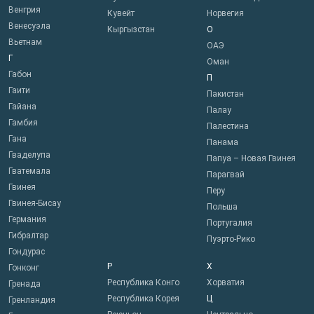
Венгрия
Кувейт
Норвегия
Венесуэла
Кыргызстан
О
Вьетнам
ОАЭ
Г
Оман
Габон
П
Гаити
Пакистан
Гайана
Палау
Гамбия
Палестина
Гана
Панама
Гваделупа
Папуа – Новая Гвинея
Гватемала
Парагвай
Гвинея
Перу
Гвинея-Бисау
Польша
Германия
Португалия
Гибралтар
Пуэрто-Рико
Гондурас
Р
Х
Гонконг
Республика Конго
Хорватия
Гренада
Республика Корея
Ц
Гренландия