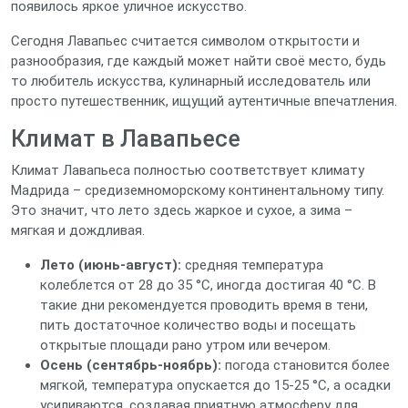
появилось яркое уличное искусство.
Сегодня Лавапьес считается символом открытости и
разнообразия, где каждый может найти своё место, будь
то любитель искусства, кулинарный исследователь или
просто путешественник, ищущий аутентичные впечатления.
Климат в Лавапьеcе
Климат Лавапьеса полностью соответствует климату
Мадрида – средиземноморскому континентальному типу.
Это значит, что лето здесь жаркое и сухое, а зима –
мягкая и дождливая.
Лето (июнь‑август):
средняя температура
колеблется от 28 до 35 °C, иногда достигая 40 °C. В
такие дни рекомендуется проводить время в тени,
пить достаточное количество воды и посещать
открытые площади рано утром или вечером.
Осень (сентябрь‑ноябрь):
погода становится более
мягкой, температура опускается до 15‑25 °C, а осадки
усиливаются, создавая приятную атмосферу для