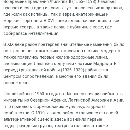
Во времена правления Филиппа II (1556–1598) Лавапьес
превратился в один из самых густонаселённых кварталов,
где жили как испанцы, так и евреи, екатерининцы и
морские торговцы. В XVIII веке здесь начали появляться
первые театры, а также первые публичные кафе, где
собиралась интеллигенция.
В XIX веке район претерпел значительные изменения: было
построено несколько жилых массивов в стиле модерн, а
также появились первые железнодорожные линии,
связывающие Лавапьес с другими частями Мадрида. В
период гражданской войны (1936‑1939) район стал
центром сопротивления, а многие его здания были
повреждены.
После войны в 1950‑х годах в Лавапьес начали прибывать
мигранты из Северной Африки, Латинской Америки и Азии,
что привело к формированию мультикультурного
сообщества. С 1970‑х годов район стал известен своей
альтернативной сценой: здесь возникли первые
андерграундные группы, театры и галереи, а также