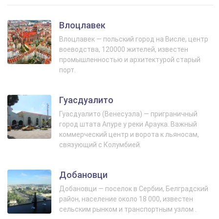
Влоцлавек
Влоцлавек — польский город на Висле, центр
воеводства, 120000 жителей, известен
промышленностью и архитектурой старый
порт.
Гуасдуалито
Гуасдуалито (Венесуэла) — приграничный
город штата Апуре у реки Араука. Важный
коммерческий центр и ворота к льяносам,
связующий с Колумбией.
Добановци
Добановци — поселок в Сербии, Белградский
район, население около 18 000, известен
сельским рынком и транспортным узлом .