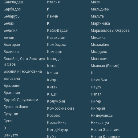
Бангладеш
Италия
Мали
Барбадос
Й
Мальдивы
Беларусь
Йемен
Мальта
Белиз
К
Мартиника
Бельгия
Кабо-Верде
Маршалловы Острова
Бенин
Казахстан
Мексика
Болгария
Камбоджа
Мозамбик
Боливия
Камерун
Молдова
Бонайре, Синт-Эстатиус
Канада
Монголия
и Саба
Катар
Мьянма (Бирма)
Босния и Герцеговина
Кения
Н
Ботсвана
Кипр
Намибия
Бразилия
Китай
Науру
Британия
КНДР
Непал
Бруней-Даруссалам
Колумбия
Нигер
Буркина-Фасо
Коморские о-ва
Нигерия
Бурунди
Косово
Нидерланды
Бутан
Коста-Рика
Никарагуа
В
Кот-д’Ивуар
Новая Зеландия
Вануату
Куба
Новая Каледония