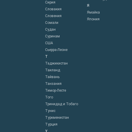
Сирия
Я
Словакия
Ямайка
Словения
Япония
Сомали
Судан
Суринам
США
Сьерра-Леоне
Т
Таджикистан
Таиланд
Тайвань
Танзания
Тимор-Лесте
Того
Тринидад и Тобаго
Тунис
Туркменистан
Турция
У