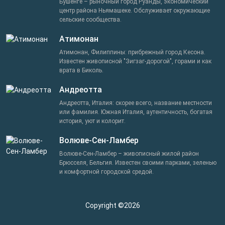
Бушенге – рыночный город Руанды, экономический
центр района Ньямашеке. Обслуживает окружающие
сельские сообщества.
Атимонан
Атимонан, Филиппины: прибрежный город Кесона.
Известен живописной "Зигзаг-дорогой", горами и как
врата в Биколь.
Андреотта
Андреотта, Италия: скорее всего, название местности
или фамилия. Южная Италия, аутентичность, богатая
история, уют и колорит.
Волюве-Сен-Ламбер
Волюве-Сен-Ламбер – живописный жилой район
Брюсселя, Бельгия. Известен своими парками, зеленью
и комфортной городской средой.
Copyright ©2026