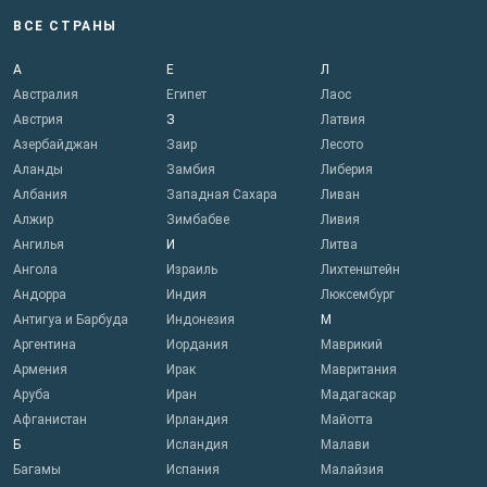
ВСЕ СТРАНЫ
А
Е
Л
Австралия
Египет
Лаос
Австрия
З
Латвия
Азербайджан
Заир
Лесото
Аланды
Замбия
Либерия
Албания
Западная Сахара
Ливан
Алжир
Зимбабве
Ливия
Ангилья
И
Литва
Ангола
Израиль
Лихтенштейн
Андорра
Индия
Люксембург
Антигуа и Барбуда
Индонезия
М
Аргентина
Иордания
Маврикий
Армения
Ирак
Мавритания
Аруба
Иран
Мадагаскар
Афганистан
Ирландия
Майотта
Б
Исландия
Малави
Багамы
Испания
Малайзия