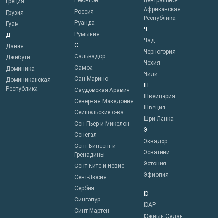
Реюньон
Центрально-
Греция
Африканская
Россия
Грузия
Республика
Руанда
Гуам
Ч
Румыния
Д
Чад
С
Дания
Черногория
Сальвадор
Джибути
Чехия
Самоа
Доминика
Чили
Сан-Марино
Доминиканская
Ш
Республика
Саудовская Аравия
Швейцария
Северная Македония
Швеция
Сейшельские о-ва
Шри-Ланка
Сен-Пьер и Микелон
Э
Сенегал
Эквадор
Сент-Винсент и
Эсватини
Гренадины
Эстония
Сент-Китс и Невис
Эфиопия
Сент-Люсия
Сербия
Ю
Сингапур
ЮАР
Синт-Мартен
Южный Судан