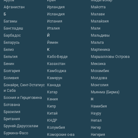
Аруба
Иран
Мадагаскар
Афганистан
Ирландия
Майотта
Б
Исландия
Малави
Багамы
Испания
Малайзия
Бангладеш
Италия
Мали
Барбадос
Й
Мальдивы
Беларусь
Йемен
Мальта
Белиз
К
Мартиника
Бельгия
Кабо-Верде
Маршалловы Острова
Бенин
Казахстан
Мексика
Болгария
Камбоджа
Мозамбик
Боливия
Камерун
Молдова
Бонайре, Синт-Эстатиус
Канада
Монголия
и Саба
Катар
Мьянма (Бирма)
Босния и Герцеговина
Кения
Н
Ботсвана
Кипр
Намибия
Бразилия
Китай
Науру
Британия
КНДР
Непал
Бруней-Даруссалам
Колумбия
Нигер
Буркина-Фасо
Коморские о-ва
Нигерия