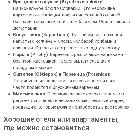
Брындзове галушки (Bryndzové halušky)
:
Национальное блюдо Словакии. Это небольшие
картофельные клецки, покрытые соленой овечьей
брынзой и жареным копченым беконом. Обязательно к
дегустации!
Капустница (Kapustnica)
: Густой суп из квашеной
капусты с копченым мясом, колбасой, грибами и
сливками. Идеально согревает в холодную погоду.
Пироги (Pirohy)
: Вареники с различными начинками –
брынзой, картошкой, творогом, или сладкие с
повидлом и маком.
Оштепек (Oštiepok) и Пареница (Parenica)
:
Традиционные словацкие копченые овечьи сыры,
часто подаются с брусничным вареньем.
Местное пиво
: Словакия славится своим пивом, и в
регионе Липтов есть несколько местных пивоварен,
продукцию которых можно попробовать в ресторанах.
Хорошие отели или апартаменты,
где можно остановиться