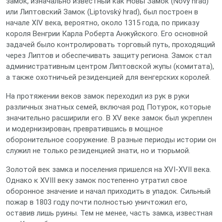
замок, изначально известный как Новы Замок (Nový hrad)
или Липтовский Замок (Liptovský hrad), был построен в
начале XIV века, вероятно, около 1315 года, по приказу
короля Венгрии Карла Роберта Анжуйского. Его основной
задачей было контролировать торговый путь, проходящий
через Липтов и обеспечивать защиту региона. Замок стал
административным центром Липтовской жупы (комитата),
а также охотничьей резиденцией для венгерских королей.
На протяжении веков замок переходил из рук в руки
различных знатных семей, включая род Потурок, которые
значительно расширили его. В XV веке замок был укреплен
и модернизирован, превратившись в мощное
оборонительное сооружение. В разные периоды истории он
служил не только резиденцией знати, но и тюрьмой.
Золотой век замка и поселения пришелся на XVI-XVII века.
Однако к XVIII веку замок постепенно утратил свое
оборонное значение и начал приходить в упадок. Сильный
пожар в 1803 году почти полностью уничтожил его,
оставив лишь руины. Тем не менее, часть замка, известная