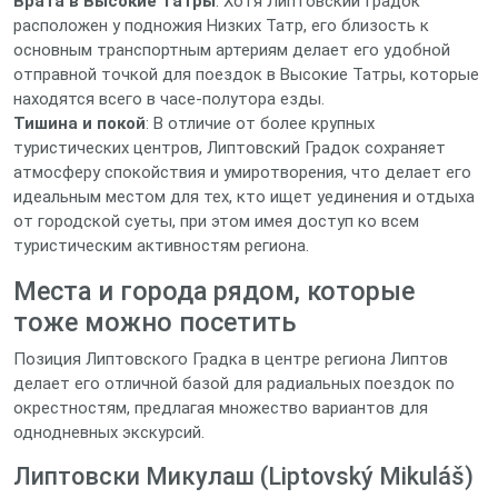
Врата в Высокие Татры
: Хотя Липтовский Градок
расположен у подножия Низких Татр, его близость к
основным транспортным артериям делает его удобной
отправной точкой для поездок в Высокие Татры, которые
находятся всего в часе-полутора езды.
Тишина и покой
: В отличие от более крупных
туристических центров, Липтовский Градок сохраняет
атмосферу спокойствия и умиротворения, что делает его
идеальным местом для тех, кто ищет уединения и отдыха
от городской суеты, при этом имея доступ ко всем
туристическим активностям региона.
Места и города рядом, которые
тоже можно посетить
Позиция Липтовского Градка в центре региона Липтов
делает его отличной базой для радиальных поездок по
окрестностям, предлагая множество вариантов для
однодневных экскурсий.
Липтовски Микулаш (Liptovský Mikuláš)