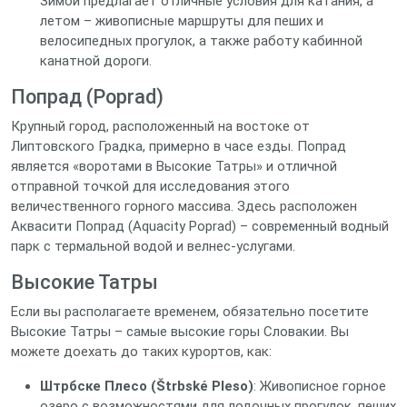
Зимой предлагает отличные условия для катания, а
летом – живописные маршруты для пеших и
велосипедных прогулок, а также работу кабинной
канатной дороги.
Попрад (Poprad)
Крупный город, расположенный на востоке от
Липтовского Градка, примерно в часе езды. Попрад
является «воротами в Высокие Татры» и отличной
отправной точкой для исследования этого
величественного горного массива. Здесь расположен
Аквасити Попрад (Aquacity Poprad) – современный водный
парк с термальной водой и велнес-услугами.
Высокие Татры
Если вы располагаете временем, обязательно посетите
Высокие Татры – самые высокие горы Словакии. Вы
можете доехать до таких курортов, как:
Штрбске Плесо (Štrbské Pleso)
: Живописное горное
озеро с возможностями для лодочных прогулок, пеших