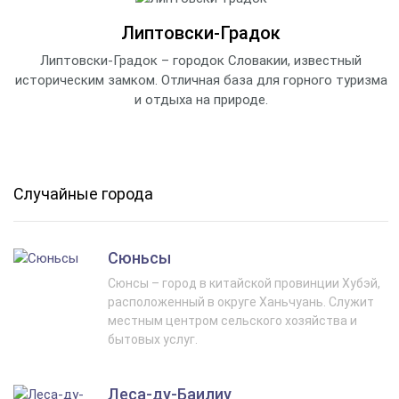
Липтовски-Градок
Липтовски-Градок – городок Словакии, известный
историческим замком. Отличная база для горного туризма
и отдыха на природе.
Случайные города
Сюньсы
Сюнсы – город в китайской провинции Хубэй,
расположенный в округе Ханьчуань. Служит
местным центром сельского хозяйства и
бытовых услуг.
Леса-ду-Баилиу