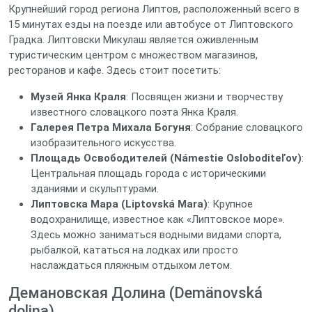
Крупнейший город региона Липтов, расположенный всего в
15 минутах езды на поезде или автобусе от Липтовского
Градка. Липтовски Микулаш является оживленным
туристическим центром с множеством магазинов,
ресторанов и кафе. Здесь стоит посетить:
Музей Янка Краля
: Посвящен жизни и творчеству
известного словацкого поэта Янка Краля.
Галерея Петра Михала Богуня
: Собрание словацкого
изобразительного искусства.
Площадь Освободителей (Námestie Osloboditeľov)
:
Центральная площадь города с историческими
зданиями и скульптурами.
Липтовска Мара (Liptovská Mara)
: Крупное
водохранилище, известное как «Липтовское море».
Здесь можно заниматься водными видами спорта,
рыбалкой, кататься на лодках или просто
наслаждаться пляжным отдыхом летом.
Демановская Долина (Demänovská
dolina)