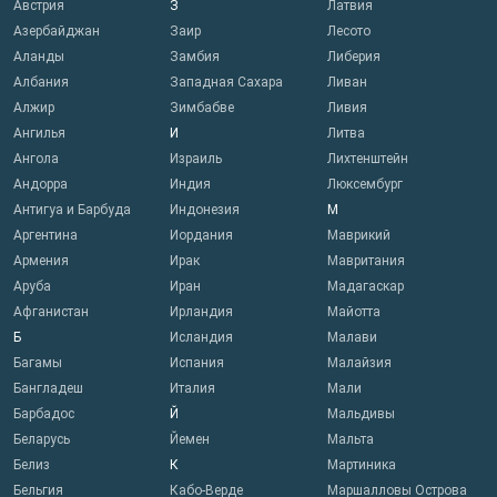
Австрия
З
Латвия
Азербайджан
Заир
Лесото
Аланды
Замбия
Либерия
Албания
Западная Сахара
Ливан
Алжир
Зимбабве
Ливия
Ангилья
И
Литва
Ангола
Израиль
Лихтенштейн
Андорра
Индия
Люксембург
Антигуа и Барбуда
Индонезия
М
Аргентина
Иордания
Маврикий
Армения
Ирак
Мавритания
Аруба
Иран
Мадагаскар
Афганистан
Ирландия
Майотта
Б
Исландия
Малави
Багамы
Испания
Малайзия
Бангладеш
Италия
Мали
Барбадос
Й
Мальдивы
Беларусь
Йемен
Мальта
Белиз
К
Мартиника
Бельгия
Кабо-Верде
Маршалловы Острова