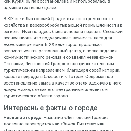
как Курия, была восстановлена и использовалась в
административных целях.
В XIX веке Липтовский Градок стал центром лесного
хозяйства и деревообрабатывающей промышленности в
регионе. Именно здесь была основана первая в Словакии
лесная школа, что подчеркивает важность леса для
экономики региона. В XX веке город продолжал
развиваться как региональный центр, а после падения
коммунистического режима и создания независимой
Словакии, Липтовский Градок стал привлекательным
туристическим направлением, благодаря своей истории,
красоте природы и близости к Татрам. Современное
восстановление замка в качестве отеля вдохнуло в него
новую жизнь, сделав его центральным элементом
туристического облика города.
Интересные факты о городе
Название города
: Название «Липтовский Градок»
дословно переводится как «Замок Липтова» или
«Липтовская крепость», что прямо указывает на его