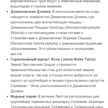
маркированных троп ведут к живописным вершинам,
водопадам и горным хижинам.
Демановская Долина
: В нескольких минутах езды
находится знаменитая Демановская Долина, где
расположены две впечатляющие пещеры –
Демановская Пещера Свободы (Demänovská jaskyňa
Slobody) с потрясающими сталактитами и
сталагмитами и Демановская Ледяная Пещера
(Demänovská ľadová jaskyňa) с уникальными ледяными
образованиями. Это обязательные к посещению
места!
Горнолыжный курорт Ясна (Jasná Nízke Tatry)
:
Зимой Липтовский Градок становится
привлекательным местом для любителей зимних
видов спорта, так как отсюда легко добраться до
одного из крупнейших и лучших горнолыжных курортов
Словакии – Ясна, расположенного в Демановской
Долине.
Водные парки
: В регионе Липтов расположены два
крупнейших термальных аквапарка Словакии: Аквапарк
Татраландия (Aquapark Tatralandia) и Термальный парк