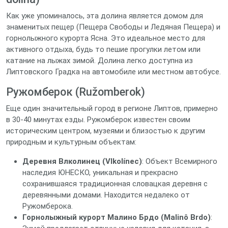
Как уже упоминалось, эта долина является домом для
знаменитых пещер (Пещера Свободы и Ледяная Пещера) и
горнолыжного курорта Ясна. Это идеальное место для
активного отдыха, будь то пешие прогулки летом или
катание на лыжах зимой. Долина легко доступна из
Липтовского Градка на автомобиле или местном автобусе.
Ружомберок (Ružomberok)
Еще один значительный город в регионе Липтов, примерно
в 30-40 минутах езды. Ружомберок известен своим
историческим центром, музеями и близостью к другим
природным и культурным объектам:
Деревня Влколинец (Vlkolínec)
: Объект Всемирного
наследия ЮНЕСКО, уникальная и прекрасно
сохранившаяся традиционная словацкая деревня с
деревянными домами. Находится недалеко от
Ружомберока.
Горнолыжный курорт Малино Брдо (Malinô Brdo)
: