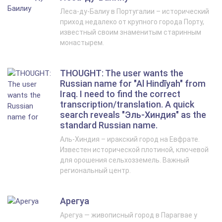
Леса-ду-Балиу в Португалии – исторический
приход недалеко от крупного города Порту,
известный своим знаменитым старинным
монастырем.
THOUGHT: The user wants the
Russian name for "Al Hindīyah" from
Iraq. I need to find the correct
transcription/translation. A quick
search reveals "Эль-Хиндия" as the
standard Russian name.
Аль-Хиндия – иракский город на Евфрате.
Известен исторической плотиной, ключевой
для орошения сельхозземель. Важный
региональный центр.
Арегуа
Арегуа — живописный город в Парагвае у