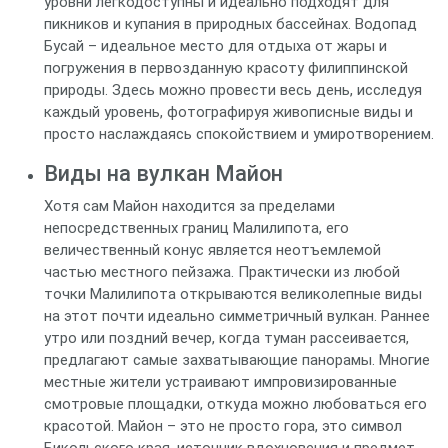
уровни легкодоступны и идеально подходят для
пикников и купания в природных бассейнах. Водопад
Бусай – идеальное место для отдыха от жары и
погружения в первозданную красоту филиппинской
природы. Здесь можно провести весь день, исследуя
каждый уровень, фотографируя живописные виды и
просто наслаждаясь спокойствием и умиротворением.
Виды на вулкан Майон
Хотя сам Майон находится за пределами
непосредственных границ Малилипота, его
величественный конус является неотъемлемой
частью местного пейзажа. Практически из любой
точки Малилипота открываются великолепные виды
на этот почти идеально симметричный вулкан. Раннее
утро или поздний вечер, когда туман рассеивается,
предлагают самые захватывающие панорамы. Многие
местные жители устраивают импровизированные
смотровые площадки, откуда можно любоваться его
красотой. Майон – это не просто гора, это символ