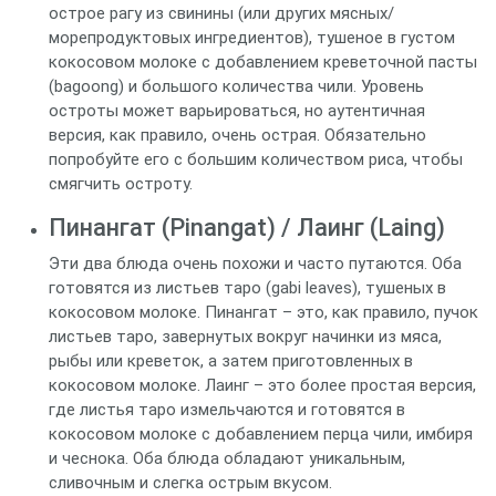
острое рагу из свинины (или других мясных/
морепродуктовых ингредиентов), тушеное в густом
кокосовом молоке с добавлением креветочной пасты
(bagoong) и большого количества чили. Уровень
остроты может варьироваться, но аутентичная
версия, как правило, очень острая. Обязательно
попробуйте его с большим количеством риса, чтобы
смягчить остроту.
Пинангат (Pinangat) / Лаинг (Laing)
Эти два блюда очень похожи и часто путаются. Оба
готовятся из листьев таро (gabi leaves), тушеных в
кокосовом молоке. Пинангат – это, как правило, пучок
листьев таро, завернутых вокруг начинки из мяса,
рыбы или креветок, а затем приготовленных в
кокосовом молоке. Лаинг – это более простая версия,
где листья таро измельчаются и готовятся в
кокосовом молоке с добавлением перца чили, имбиря
и чеснока. Оба блюда обладают уникальным,
сливочным и слегка острым вкусом.