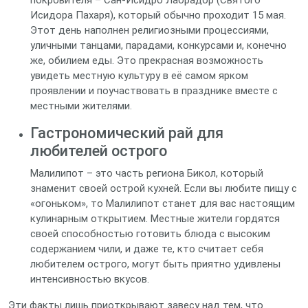
покровителя – Сан-Исидро Лабрадор (Святого
Исидора Пахаря), который обычно проходит 15 мая.
Этот день наполнен религиозными процессиями,
уличными танцами, парадами, конкурсами и, конечно
же, обилием еды. Это прекрасная возможность
увидеть местную культуру в её самом ярком
проявлении и поучаствовать в празднике вместе с
местными жителями.
Гастрономический рай для
любителей острого
Малилипот – это часть региона Бикол, который
знаменит своей острой кухней. Если вы любите пищу с
«огоньком», то Малилипот станет для вас настоящим
кулинарным открытием. Местные жители гордятся
своей способностью готовить блюда с высоким
содержанием чили, и даже те, кто считает себя
любителем острого, могут быть приятно удивлены
интенсивностью вкусов.
Эти факты лишь приоткрывают завесу над тем, что