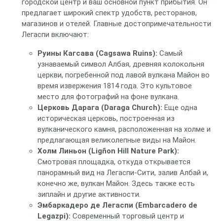
городской центр и ваш основной пункт прибытия. Он
предлагает широкий спектр удобств, ресторанов,
магазинов и отелей. Главные достопримечательности
Легаспи включают:
Руины Кагсава (Cagsawa Ruins):
Самый
узнаваемый символ Албая, древняя колокольня
церкви, погребенной под лавой вулкана Майон во
время извержения 1814 года. Это культовое
место для фотографий на фоне вулкана.
Церковь Дарага (Daraga Church):
Еще одна
историческая церковь, построенная из
вулканического камня, расположенная на холме и
предлагающая великолепные виды на Майон.
Холм Линьон (Ligñon Hill Nature Park):
Смотровая площадка, откуда открывается
панорамный вид на Легаспи-Сити, залив Албай и,
конечно же, вулкан Майон. Здесь также есть
зиплайн и другие активности.
Эмбаркадеро де Легаспи (Embarcadero de
Legazpi):
Современный торговый центр и