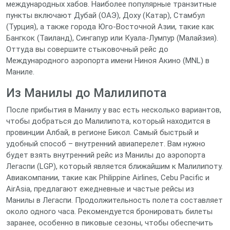
международных хабов. Наиболее популярные транзитные
пункты включают Дубай (ОАЭ), Доху (Катар), Стамбул
(Турция), а также города Юго-Восточной Азии, такие как
Бангкок (Таиланд), Сингапур или Куала-Лумпур (Малайзия).
Оттуда вы совершите стыковочный рейс до
Международного аэропорта имени Ниноя Акино (MNL) в
Маниле.
Из Манилы до Малилипота
После прибытия в Манилу у вас есть несколько вариантов,
чтобы добраться до Малилипота, который находится в
провинции Албай, в регионе Бикол. Самый быстрый и
удобный способ – внутренний авиаперелет. Вам нужно
будет взять внутренний рейс из Манилы до аэропорта
Легаспи (LGP), который является ближайшим к Малилипоту.
Авиакомпании, такие как Philippine Airlines, Cebu Pacific и
AirAsia, предлагают ежедневные и частые рейсы из
Манилы в Легаспи. Продолжительность полета составляет
около одного часа. Рекомендуется бронировать билеты
заранее, особенно в пиковые сезоны, чтобы обеспечить