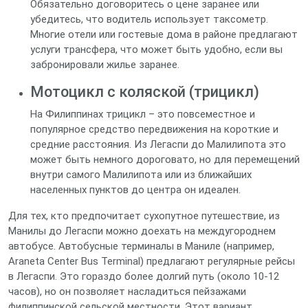
Обязательно договоритесь о цене заранее или
убедитесь, что водитель использует таксометр.
Многие отели или гостевые дома в районе предлагают
услуги трансфера, что может быть удобно, если вы
забронировали жилье заранее.
Мотоцикл с коляской (трицикл)
На Филиппинах трицикл – это повсеместное и
популярное средство передвижения на короткие и
средние расстояния. Из Легаспи до Малилипота это
может быть немного дороговато, но для перемещений
внутри самого Малилипота или из ближайших
населенных пунктов до центра он идеален.
Для тех, кто предпочитает сухопутное путешествие, из
Манилы до Легаспи можно доехать на междугороднем
автобусе. Автобусные терминалы в Маниле (например,
Araneta Center Bus Terminal) предлагают регулярные рейсы
в Легаспи. Это гораздо более долгий путь (около 10-12
часов), но он позволяет насладиться пейзажами
филиппинской сельской местности. Этот вариант