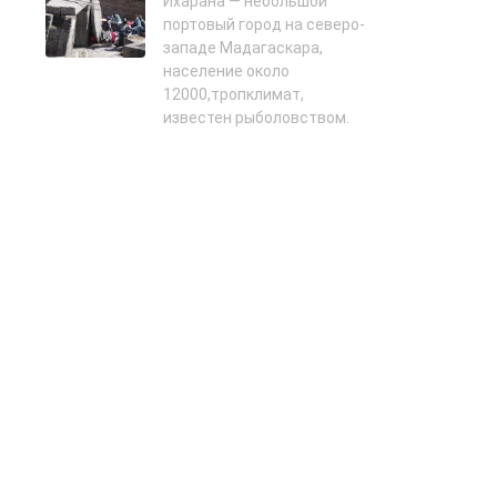
Ихарана — небольшой
портовый город на северо-
западе Мадагаскара,
население около
12000,тропклимат,
известен рыболовством.