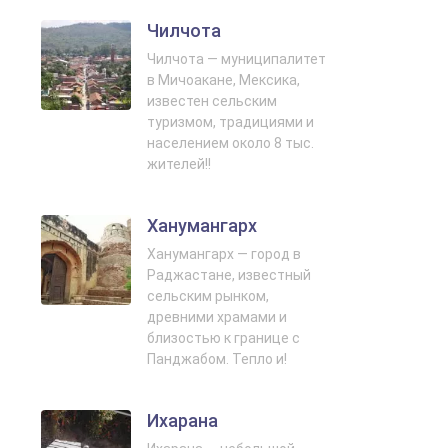
Чилчота
Чилчота — муниципалитет
в Мичоакане, Мексика,
известен сельским
туризмом, традициями и
населением около 8 тыс.
жителей!!
Ханумангарх
Ханумангарх — город в
Раджастане, известный
сельским рынком,
древними храмами и
близостью к границе с
Панджабом. Тепло и!
Ихарана