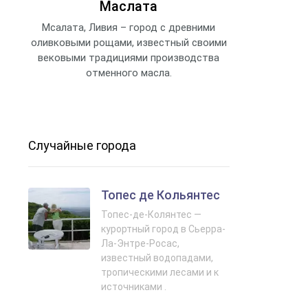
Маслата
Мсалата, Ливия – город с древними
оливковыми рощами, известный своими
вековыми традициями производства
отменного масла.
Случайные города
Топес де Кольянтес
Топес-де-Колянтес —
курортный город в Сьерра-
Ла-Энтре-Росас,
известный водопадами,
тропическими лесами и к
источниками .