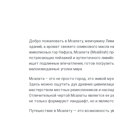
Добро пожаловать в Мсалату, жемчужину Ливии
зданий, а аромат свежего оливкового масла н
живописных гор Нафуса, Мсалата (Msalātah) п
потрясающих пейзажей и аутентичного ливийск
ищет подлинные впечатления, готов погрузить
малоизведанные уголки мира.
Мсалата – это не просто город, это живой муз
Здесь можно ощутить дух древних цивилизаций
мастерством местных ремесленников и наслад
Отличительной чертой Мсалаты является ее р
не только формируют ландшафт, но и являютс
Путешествие в Мсалату — это возможность ув