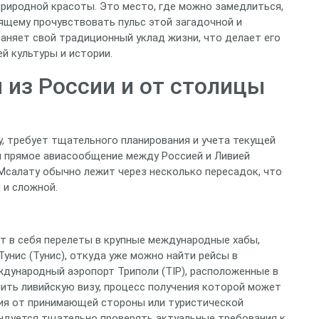
природной красоты. Это место, где можно замедлиться,
щему прочувствовать пульс этой загадочной и
аняет свой традиционный уклад жизни, что делает его
й культуры и истории.
 из России и от столицы
у, требует тщательного планирования и учета текущей
я прямое авиасообщение между Россией и Ливией
 Мсалату обычно лежит через несколько пересадок, что
 и сложной.
 в себя перелеты в крупные международные хабы,
 Тунис (Тунис), откуда уже можно найти рейсы в
ждународный аэропорт Триполи (TIP), расположенные в
ить ливийскую визу, процесс получения которой может
ния от принимающей стороны или туристической
ндуется тщательно проверять актуальные требования к