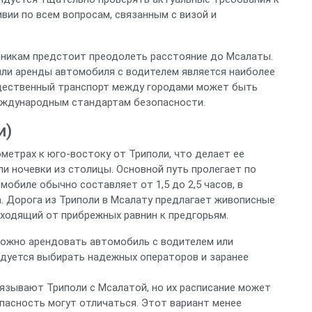
вии по всем вопросам, связанным с визой и
нникам предстоит преодолеть расстояние до Мсалаты.
или аренды автомобиля с водителем является наиболее
щественный транспорт между городами может быть
международным стандартам безопасности.
и)
метрах к юго-востоку от Триполи, что делает ее
и ночевки из столицы. Основной путь пролегает по
обиле обычно составляет от 1,5 до 2,5 часов, в
. Дорога из Триполи в Мсалату предлагает живописные
еходящий от прибрежных равнин к предгорьям.
Можно арендовать автомобиль с водителем или
ндуется выбирать надежных операторов и заранее
язывают Триполи с Мсалатой, но их расписание может
пасность могут отличаться. Этот вариант менее