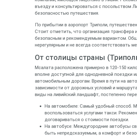
въезду и консультироваться с посольством Ли
безопасностью путешествия.
По прибытии в аэропорт Триполи, путешестве
Стоит отметить, что организация трансфера 
безопасным и рекомендуемым вариантом. Об
нерегулярным и не всегда соответствовать 
От столицы страны (Трипол
Мсалата расположена примерно в 120-150 кило
вполне доступной для однодневной поездки ил
автомобильным дорогам. Время в пути на автом
зависимости от дорожных условий и маршрута
виды на ливийский ландшафт, постепенно пер
На автомобиле: Самый удобный способ. 
воспользоваться услугами такси. Рекоме
договариваться о стоимости поездки.
На автобусе: Междугородние автобусы св
быть непредсказуемым, а комфорт и безо