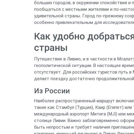
больших городов, в окружении спокойствия и 
пообщаться с местными жителями и по-настоя
удивительной страны. Город по-прежнему сохр
особенно привлекательным для исследователе
Как удобно добраться
страны
Путешествие в Ливию, и в частности в Мсалат
геополитической ситуации. В настоящее врем
отсутствует. Для российских туристов путь в
делает поездку достаточно продолжительной
Из России
Наиболее распространенный маршрут включает
такие как Стамбул (Турция), Каир (Египет) или
международный аэропорт Митига (MJI) или ме
столице Ливии. Важно заблаговременно оформ
быть непростым и требует наличия приглаше
компании, имеющей лицензию в Ливии. Рекоме