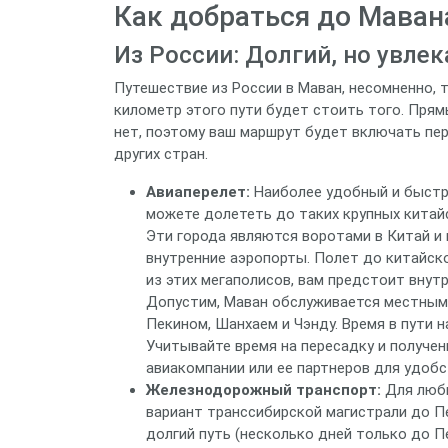
Как добраться до Маван
Из России: Долгий, но увле
Путешествие из России в Маван, несомненно, 
километр этого пути будет стоить того. Прямы
нет, поэтому ваш маршрут будет включать пе
других стран.
Авиаперелет:
Наиболее удобный и быстр
можете долететь до таких крупных китайск
Эти города являются воротами в Китай и
внутренние аэропорты. Полет до китайско
из этих мегаполисов, вам предстоит внут
Допустим, Маван обслуживается местным
Пекином, Шанхаем и Чэнду. Время в пути н
Учитывайте время на пересадку и получе
авиакомпании или ее партнеров для удобс
Железнодорожный транспорт:
Для люби
вариант транссибирской магистрали до Пе
долгий путь (несколько дней только до П