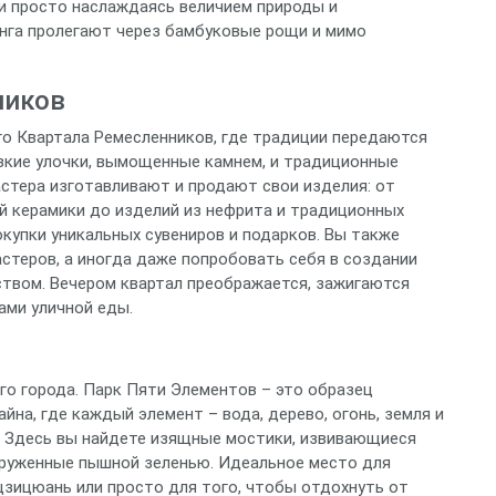
ли просто наслаждаясь величием природы и
инга пролегают через бамбуковые рощи и мимо
ников
о Квартала Ремесленников, где традиции передаются
узкие улочки, вымощенные камнем, и традиционные
стера изготавливают и продают свои изделия: от
й керамики до изделий из нефрита и традиционных
окупки уникальных сувениров и подарков. Вы также
теров, а иногда даже попробовать себя в создании
ством. Вечером квартал преображается, зажигаются
ами уличной еды.
го города. Парк Пяти Элементов – это образец
на, где каждый элемент – вода, дерево, огонь, земля и
. Здесь вы найдете изящные мостики, извивающиеся
окруженные пышной зеленью. Идеальное место для
цзицюань или просто для того, чтобы отдохнуть от