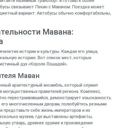
итаете наземный транспорт и готовы к более
обусы связывают Пекин с Маваном. Поездка может
бюджетный вариант. Автобусы обычно комфортабельны,
тельности Мавана:
а
ячелетия истории и культуры. Каждая его улица,
кальную историю. Вот список мест, которые
истинный дух «Короля Лошадей».
теля Маван
енный архитектурный ансамбль, который служил
 могущественных правителей региона. Комплекс,
атно перестраивавшийся, демонстрирует изысканность
о его многочисленным дворам, полюбуйтесь резными
и представьте себе жизнь императоров и их
есколько музеев, где выставлены артефакты,
ьную утварь, древнее оружие и произведения