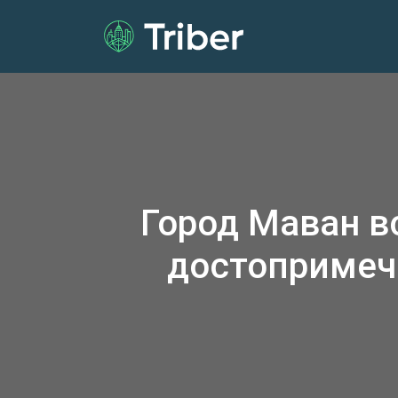
Город Маван в
достопримеч