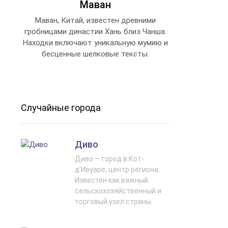
Маван
Маван, Китай, известен древними
гробницами династии Хань близ Чанша.
Находки включают уникальную мумию и
бесценные шелковые тексты.
Случайные города
Диво
Диво — город в Кот-
д’Ивуаре, центр региона.
Известен как важный
сельскохозяйственный и
торговый узел страны.