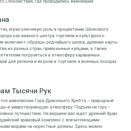
ого Спокойствия, где проводились важнейшие
ана
тях, играл ключевую роль в процветании Шелкового
орода как важного центра торговли и культурного
ии включают образцы редчайшего шелка, древние карты
ва из разных стран, привезенные купцами, а также
етителям погрузиться в атмосферу караванных
ей для региона и их роли в торговле и военных походах.
рам Тысячи Рук
ется живописная Гора Драконьего Хребта – природный
ды и умиротворяющую атмосферу. Подъем на гору –
уховное путешествие. На вершине вас ждет древний Храм
буддийский храмовый комплекс с впечатляющими
ными видами на окрестные долины. Здесь можно