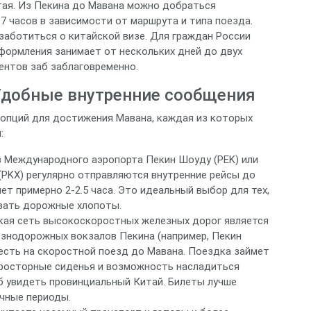
тая. Из Пекина до Мавана можно добраться
7 часов в зависимости от маршрута и типа поезда.
заботиться о китайской визе. Для граждан России
оформления занимает от нескольких дней до двух
ентов заб заблаговременно.
 Удобные внутренние сообщения
 опций для достижения Мавана, каждая из которых
:
 Международного аэропорта Пекин Шоуду (PEK) или
PKX) регулярно отправляются внутренние рейсы до
ет примерно 2-2.5 часа. Это идеальный выбор для тех,
овать дорожные хлопоты.
ая сеть высокоскоростных железных дорог является
езнодорожных вокзалов Пекина (например, Пекин
сть на скоростной поезд до Мавана. Поездка займет
 просторные сиденья и возможность насладиться
б увидеть провинциальный Китай. Билеты лучше
ичные периоды.