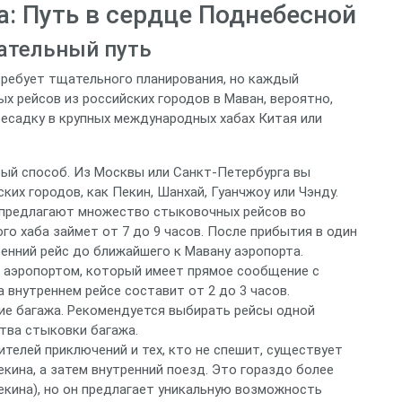
а: Путь в сердце Поднебесной
кательный путь
требует тщательного планирования, но каждый
х рейсов из российских городов в Маван, вероятно,
ресадку в крупных международных хабах Китая или
ый способ. Из Москвы или Санкт-Петербурга вы
их городов, как Пекин, Шанхай, Гуанчжоу или Чэнду.
 предлагают множество стыковочных рейсов во
го хаба займет от 7 до 9 часов. После прибытия в один
ренний рейс до ближайшего к Мавану аэропорта.
 аэропортом, который имеет прямое сообщение с
а внутреннем рейсе составит от 2 до 3 часов.
ние багажа. Рекомендуется выбирать рейсы одной
тва стыковки багажа.
телей приключений и тех, кто не спешит, существует
кина, а затем внутренний поезд. Это гораздо более
екина), но он предлагает уникальную возможность