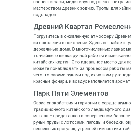
провести часы, медитируя под шепот ветра и
мастерством древних зодчих. Тропы для хайк
водопадов.
Древний Квартал Ремеслен
Погрузитесь в оживленную атмосферу Древнег
из поколения в поколение. Здесь вы найдете 
деревянные дома. В многочисленных лавках ма
тончайшего шелка ручной работы и изысканно
китайских картин. Это идеальное место для п
можете понаблюдать за процессом работы мас
чего-то своими руками под их чутким руковод
красные фонари, и воздух наполняется аромат
Парк Пяти Элементов
Оазис спокойствия и гармонии в сердце шумно
традиционного китайского ландшафтного дизай
металл – представлен в совершенном балансе
ручьи, пруды с лотосами, пагоды и беседки, 
неспешных прогулок, утренней гимнастики тай