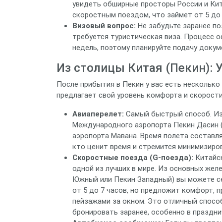
увидеть обширные просторы России и Ки
скоростным поездом, что займет от 5 до 
Визовый вопрос:
Не забудьте заранее по
требуется туристическая виза. Процесс 
недель, поэтому планируйте подачу докум
Из столицы Китая (Пекин):
После прибытия в Пекин у вас есть несколько
предлагает свой уровень комфорта и скорости
Авиаперелет:
Самый быстрый способ. Из
Международного аэропорта Пекин Дасин (
аэропорта Мавана. Время полета составля
кто ценит время и стремится минимизир
Скоростные поезда (G-поезда):
Китайск
одной из лучших в мире. Из основных жел
Южный или Пекин Западный) вы можете се
от 5 до 7 часов, но предложит комфорт,
пейзажами за окном. Это отличный спосо
бронировать заранее, особенно в праздн