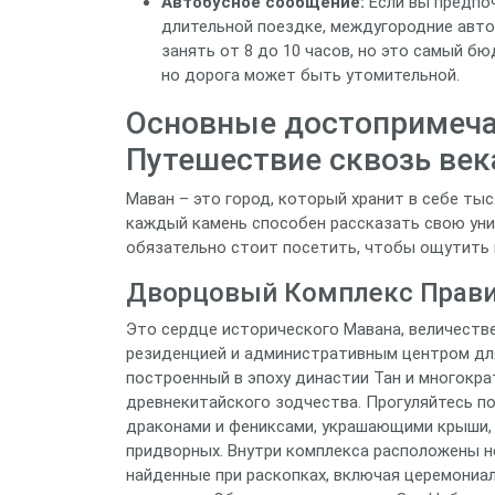
Автобусное сообщение:
Если вы предпоч
длительной поездке, междугородние авт
занять от 8 до 10 часов, но это самый 
но дорога может быть утомительной.
Основные достопримеча
Путешествие сквозь век
Маван – это город, который хранит в себе тыс
каждый камень способен рассказать свою уни
обязательно стоит посетить, чтобы ощутить 
Дворцовый Комплекс Прави
Это сердце исторического Мавана, величеств
резиденцией и административным центром для
построенный в эпоху династии Тан и многокр
древнекитайского зодчества. Прогуляйтесь п
драконами и фениксами, украшающими крыши, 
придворных. Внутри комплекса расположены н
найденные при раскопках, включая церемониал