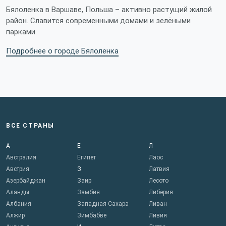
Бялоленка в Варшаве, Польша – активно растущий жилой
район. Славится современными домами и зелёными
парками.
Подробнее о городе Бялоленка
ВСЕ СТРАНЫ
А
Е
Л
Австралия
Египет
Лаос
Австрия
З
Латвия
Азербайджан
Заир
Лесото
Аланды
Замбия
Либерия
Албания
Западная Сахара
Ливан
Алжир
Зимбабве
Ливия