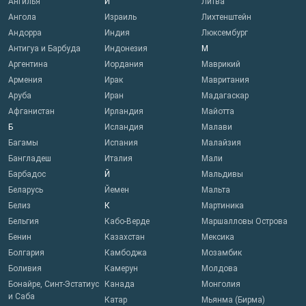
Ангилья
И
Литва
Ангола
Израиль
Лихтенштейн
Андорра
Индия
Люксембург
Антигуа и Барбуда
Индонезия
М
Аргентина
Иордания
Маврикий
Армения
Ирак
Мавритания
Аруба
Иран
Мадагаскар
Афганистан
Ирландия
Майотта
Б
Исландия
Малави
Багамы
Испания
Малайзия
Бангладеш
Италия
Мали
Барбадос
Й
Мальдивы
Беларусь
Йемен
Мальта
Белиз
К
Мартиника
Бельгия
Кабо-Верде
Маршалловы Острова
Бенин
Казахстан
Мексика
Болгария
Камбоджа
Мозамбик
Боливия
Камерун
Молдова
Бонайре, Синт-Эстатиус
Канада
Монголия
и Саба
Катар
Мьянма (Бирма)