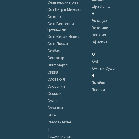
Сейшельские о-ва
Шри-Ланка
Сен-Пьер и Микелон
Э
Сенегал
Эквадор
Сент-Винсент и
Эсватини
Гренадины
Эстония
Сент-Китс и Невис
Эфиопия
Сент-Люсия
Сербия
Ю
Сингапур
ЮАР
Синт-Мартен
Южный Судан
Сирия
Я
Словакия
Ямайка
Словения
Япония
Сомали
Судан
Суринам
США
Сьерра-Леоне
Т
Таджикистан