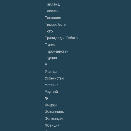
Таиланд
Тайвань
Танзания
Тимор-Лесте
Того
Тринидад и Тобаго
Тунис
Туркменистан
Турция
У
Уганда
Узбекистан
Украина
Уругвай
Ф
Фиджи
Филиппины
Финляндия
Франция