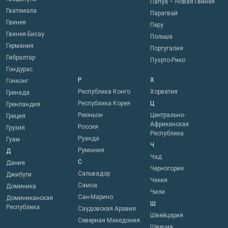
Папуа – Новая Гвинея
Гватемала
Парагвай
Гвинея
Перу
Гвинея-Бисау
Польша
Германия
Португалия
Гибралтар
Пуэрто-Рико
Гондурас
Р
Х
Гонконг
Республика Конго
Хорватия
Гренада
Республика Корея
Ц
Гренландия
Реюньон
Центрально-
Греция
Африканская
Россия
Грузия
Республика
Руанда
Гуам
Ч
Румыния
Д
Чад
С
Дания
Черногория
Сальвадор
Джибути
Чехия
Самоа
Доминика
Чили
Сан-Марино
Доминиканская
Ш
Республика
Саудовская Аравия
Швейцария
Северная Македония
Швеция