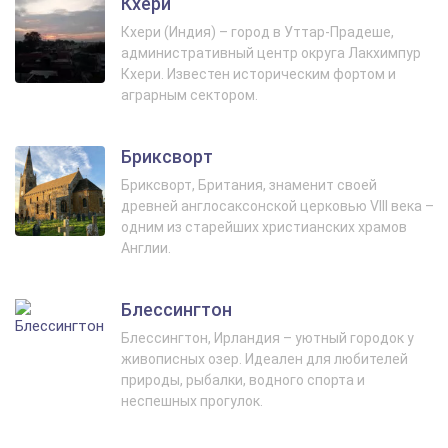
Кхери
Кхери (Индия) – город в Уттар-Прадеше,
административный центр округа Лакхимпур
Кхери. Известен историческим фортом и
аграрным сектором.
Бриксворт
Бриксворт, Британия, знаменит своей
древней англосаксонской церковью VIII века –
одним из старейших христианских храмов
Англии.
Блессингтон
Блессингтон, Ирландия – уютный городок у
живописных озер. Идеален для любителей
природы, рыбалки, водного спорта и
неспешных прогулок.