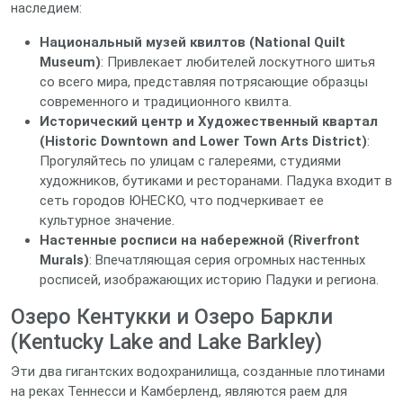
наследием:
Национальный музей квилтов (National Quilt
Museum)
: Привлекает любителей лоскутного шитья
со всего мира, представляя потрясающие образцы
современного и традиционного квилта.
Исторический центр и Художественный квартал
(Historic Downtown and Lower Town Arts District)
:
Прогуляйтесь по улицам с галереями, студиями
художников, бутиками и ресторанами. Падука входит в
сеть городов ЮНЕСКО, что подчеркивает ее
культурное значение.
Настенные росписи на набережной (Riverfront
Murals)
: Впечатляющая серия огромных настенных
росписей, изображающих историю Падуки и региона.
Озеро Кентукки и Озеро Баркли
(Kentucky Lake and Lake Barkley)
Эти два гигантских водохранилища, созданные плотинами
на реках Теннесси и Камберленд, являются раем для