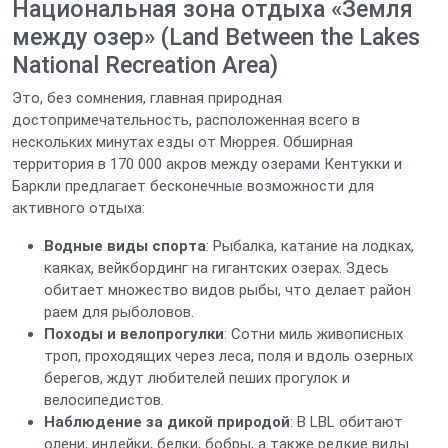
Национальная зона отдыха «Земля
между озер» (Land Between the Lakes
National Recreation Area)
Это, без сомнения, главная природная
достопримечательность, расположенная всего в
нескольких минутах езды от Мюррея. Обширная
территория в 170 000 акров между озерами Кентукки и
Баркли предлагает бесконечные возможности для
активного отдыха:
Водные виды спорта
: Рыбалка, катание на лодках,
каяках, вейкбординг на гигантских озерах. Здесь
обитает множество видов рыбы, что делает район
раем для рыболовов.
Походы и велопрогулки
: Сотни миль живописных
троп, проходящих через леса, поля и вдоль озерных
берегов, ждут любителей пеших прогулок и
велосипедистов.
Наблюдение за дикой природой
: В LBL обитают
олени, индейки, белки, бобры, а также редкие виды