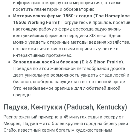
информацию о маршрутах и мероприятиях, а также
посетить планетарий и обсерваторию.
Историческая ферма 1850-х годов (The Homeplace
1850s Working Farm)
: Погрузитесь в прошлое, посетив
настоящую рабочую ферму, воссоздающую жизнь
кентуккийских фермеров середины XIX века. Здесь
можно увидеть старинные методы ведения хозяйства,
познакомиться с животными и принять участие в
интерактивных программах.
Заповедник лосей и бизонов (Elk & Bison Prairie)
:
Поездка по этой живописной петлеобразной дороге
дает уникальную возможность увидеть стада лосей и
бизонов, свободно пасущихся в естественной среде.
Это незабываемое зрелище для любителей дикой
природы.
Падука, Кентукки (Paducah, Kentucky)
Расположенный примерно в 45 минутах езды к северу от
Мюррея, Падука – это более крупный город на берегу реки
Огайо, известный своим богатым художественным