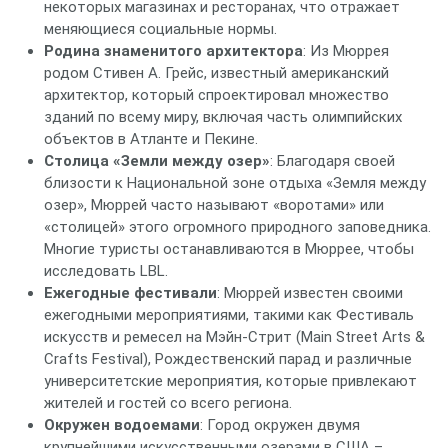
некоторых магазинах и ресторанах, что отражает
меняющиеся социальные нормы.
Родина знаменитого архитектора
: Из Мюррея
родом Стивен А. Грейс, известный американский
архитектор, который спроектировал множество
зданий по всему миру, включая часть олимпийских
объектов в Атланте и Пекине.
Столица «Земли между озер»
: Благодаря своей
близости к Национальной зоне отдыха «Земля между
озер», Мюррей часто называют «воротами» или
«столицей» этого огромного природного заповедника.
Многие туристы останавливаются в Мюррее, чтобы
исследовать LBL.
Ежегодные фестивали
: Мюррей известен своими
ежегодными мероприятиями, такими как Фестиваль
искусств и ремесел на Мэйн-Стрит (Main Street Arts &
Crafts Festival), Рождественский парад и различные
университетские мероприятия, которые привлекают
жителей и гостей со всего региона.
Окружен водоемами
: Город окружен двумя
крупнейшими искусственными озерами в США –