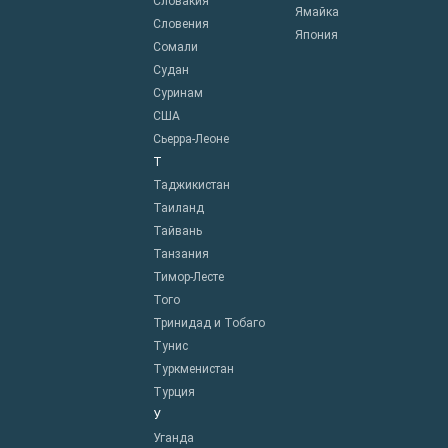
Словакия
Ямайка
Словения
Япония
Сомали
Судан
Суринам
США
Сьерра-Леоне
Т
Таджикистан
Таиланд
Тайвань
Танзания
Тимор-Лесте
Того
Тринидад и Тобаго
Тунис
Туркменистан
Турция
У
Уганда