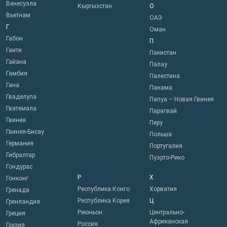
Венесуэла
Кыргызстан
О
Вьетнам
ОАЭ
Г
Оман
Габон
П
Гаити
Пакистан
Гайана
Палау
Гамбия
Палестина
Гана
Панама
Гваделупа
Папуа – Новая Гвинея
Гватемала
Парагвай
Гвинея
Перу
Гвинея-Бисау
Польша
Германия
Португалия
Гибралтар
Пуэрто-Рико
Гондурас
Р
Х
Гонконг
Республика Конго
Хорватия
Гренада
Республика Корея
Ц
Гренландия
Реюньон
Центрально-
Греция
Африканская
Россия
Грузия