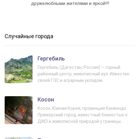
дружелюбными жителями и яркой!!!
Случайные города
Гергебиль
Гергебиль (Дагестан, Россия) — горный
районный центр, живописный аул. Известен
своей ГЭС и аграрным укладом.
Косон
Косон, Южная Корея, провинция Канвондо.
Приморский город, известный близостью к
ДМЗ и живописной природой у границы.