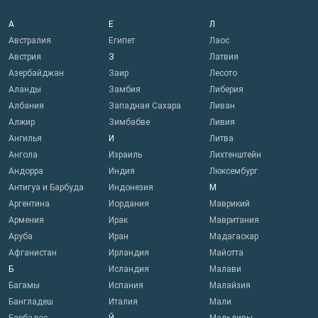
А
Е
Л
Австралия
Египет
Лаос
Австрия
З
Латвия
Азербайджан
Заир
Лесото
Аланды
Замбия
Либерия
Албания
Западная Сахара
Ливан
Алжир
Зимбабве
Ливия
Ангилья
И
Литва
Ангола
Израиль
Лихтенштейн
Андорра
Индия
Люксембург
Антигуа и Барбуда
Индонезия
М
Аргентина
Иордания
Маврикий
Армения
Ирак
Мавритания
Аруба
Иран
Мадагаскар
Афганистан
Ирландия
Майотта
Б
Исландия
Малави
Багамы
Испания
Малайзия
Бангладеш
Италия
Мали