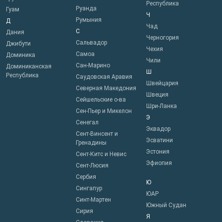
Республика
Руанда
Гуам
Ч
Румыния
Д
Чад
С
Дания
Черногория
Сальвадор
Джибути
Чехия
Самоа
Доминика
Чили
Сан-Марино
Доминиканская
Ш
Республика
Саудовская Аравия
Швейцария
Северная Македония
Швеция
Сейшельские о-ва
Шри-Ланка
Сен-Пьер и Микелон
Э
Сенегал
Эквадор
Сент-Винсент и
Эсватини
Гренадины
Эстония
Сент-Китс и Невис
Эфиопия
Сент-Люсия
Сербия
Ю
Сингапур
ЮАР
Синт-Мартен
Южный Судан
Сирия
Я