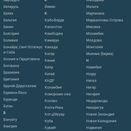
Барбадос
Й
Мальдивы
Беларусь
Йемен
Мальта
Белиз
К
Мартиника
Бельгия
Кабо-Верде
Маршалловы Острова
Бенин
Казахстан
Мексика
Болгария
Камбоджа
Мозамбик
Боливия
Камерун
Молдова
Бонайре, Синт-Эстатиус
Канада
Монголия
и Саба
Катар
Мьянма (Бирма)
Босния и Герцеговина
Кения
Н
Ботсвана
Кипр
Намибия
Бразилия
Китай
Науру
Британия
КНДР
Непал
Бруней-Даруссалам
Колумбия
Нигер
Буркина-Фасо
Коморские о-ва
Нигерия
Бурунди
Косово
Нидерланды
Бутан
Коста-Рика
Никарагуа
В
Кот-д’Ивуар
Новая Зеландия
Вануату
Куба
Новая Каледония
Венгрия
Кувейт
Норвегия