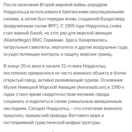
После окончания Второй мировой войны аэродром
Нордхольца использовался британскими оккупационными
силами, а затем был передан вновь созданной Бундесверу
(вооруженным силам ФРГ). С 1959 года Нордхольц снова
стал важной базой, на этот раз для морской авиации
(Marineflieger) ВМС Германии. Здесь базировались
патрульные самолеты, вертолеты и другие воздушные суда,
осуществляющие контроль и защиту морских границ.
В конце 20-го века и начале 21-го века Нордхольц
постепенно превратился из чисто военного объекта в более
открытый город, активно развивающий туризм. Основание
Музея Немецкой Морской Авиации (Aeronauticum) в 1990-х
годах стало ярким свидетельством желания города
сохранить и поделиться своим уникальным авиационным
наследием. Сегодня Нордхольц – это сочетание военного
прошлого, прекрасной природы Ваттового моря и
гостеприимной туристической инфраструктуры.