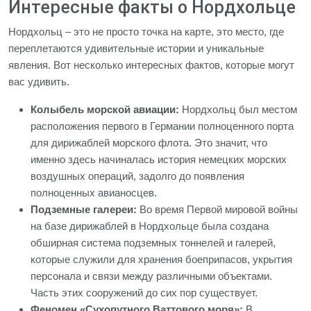
Интересные факты о Нордхольце
Нордхольц – это не просто точка на карте, это место, где
переплетаются удивительные истории и уникальные
явления. Вот несколько интересных фактов, которые могут
вас удивить.
Колыбель морской авиации:
Нордхольц был местом
расположения первого в Германии полноценного порта
для дирижаблей морского флота. Это значит, что
именно здесь начиналась история немецких морских
воздушных операций, задолго до появления
полноценных авианосцев.
Подземные галереи:
Во время Первой мировой войны
на базе дирижаблей в Нордхольце была создана
обширная система подземных тоннелей и галерей,
которые служили для хранения боеприпасов, укрытия
персонала и связи между различными объектами.
Часть этих сооружений до сих пор существует.
Феномен «Сухопутного Ваттового моря»:
В