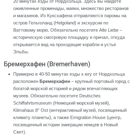
20 минутах езды от Нордхольца. Здесь вы найдете
оживленные променады, маяки, множество ресторанов
и магазинов. Из Куксхафена отправляются паромы на
остров Гельголанд (Helgoland) и экскурсии по
Ваттовому морю. Обязательно посетите Alte Liebe –
историческую смотровую площадку и причал, откуда
открывается вид на проходящие корабли и устье
Эльбы.
Бремерхафен (Bremerhaven)
Примерно в 40-50 минутах езды к югу от Нордхольца
расположен
Бремерхафен
– крупный портовый город с
богатой морской историей и рядом впечатляющих
музеев. Обязательно посетите Deutsches
Schiffahrtsmuseum (Немецкий морской музей),
Klimahaus 8° Ost (интерактивный музей, посвященный
климату планеты), а также Emigration House (центр,
посвященный истории эмиграции немцев в Новый
Свет).