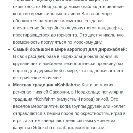
окрестностях Нордхольца можно наблюдать явление,
когда во время сильных отливов Ваттовое море
обнажается на многие километры, создавая
впечатление бескрайнего «сухопутного» ландшафта,
простирающегося до горизонта. Это дает уникальную
возможность прогуляться по морскому дну.
Самый большой в мире аэропорт для дирижаблей:
В свой расцвет, база в Нордхольце была одним из
крупнейших и наиболее технологически продвинутых
портов для дирижаблей в мире, что подчеркивает его
историческое значение.
Местная традиция «Kohlfahrt»:
Как и во многих
регионах Нижней Саксонии, в Нордхольце популярна
традиция «Kohlfahrt» (капустный поход) зимой. Это
веселое мероприятие, когда группы друзей или коллег
отправляются в пеший поход по окрестностям, играя в
игры, а затем завершают день сытным ужином из
капусты (Grünkohl) с колбасками и шнапсом.