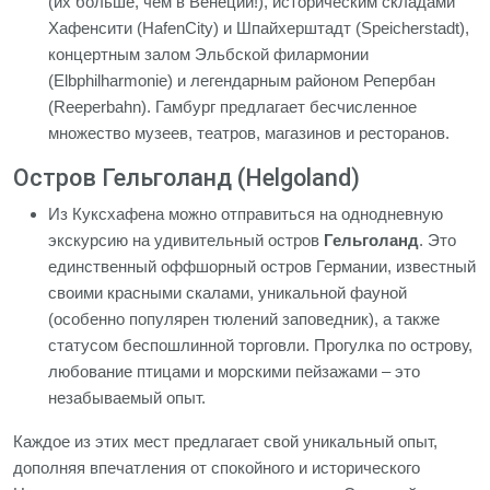
(их больше, чем в Венеции!), историческим складами
Хафенсити (HafenCity) и Шпайхерштадт (Speicherstadt),
концертным залом Эльбской филармонии
(Elbphilharmonie) и легендарным районом Репербан
(Reeperbahn). Гамбург предлагает бесчисленное
множество музеев, театров, магазинов и ресторанов.
Остров Гельголанд (Helgoland)
Из Куксхафена можно отправиться на однодневную
экскурсию на удивительный остров
Гельголанд
. Это
единственный оффшорный остров Германии, известный
своими красными скалами, уникальной фауной
(особенно популярен тюлений заповедник), а также
статусом беспошлинной торговли. Прогулка по острову,
любование птицами и морскими пейзажами – это
незабываемый опыт.
Каждое из этих мест предлагает свой уникальный опыт,
дополняя впечатления от спокойного и исторического