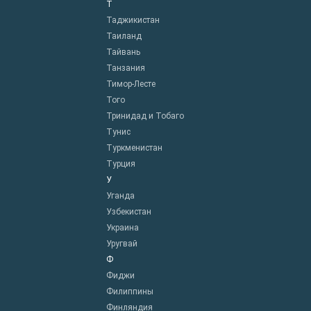
Т
Таджикистан
Таиланд
Тайвань
Танзания
Тимор-Лесте
Того
Тринидад и Тобаго
Тунис
Туркменистан
Турция
У
Уганда
Узбекистан
Украина
Уругвай
Ф
Фиджи
Филиппины
Финляндия