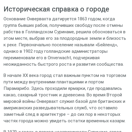
Историческая справка о городе
Основание Онвервахта датируется 1863 годом, когда
группа бывших рабов, получивших свободу после отмены
рабства в Голландском Суринаме, решила обосноваться в
этом месте, выбрав его за плодородные земли и близость
к реке. Первоначально поселение называли «Бейленд»,
однако в 1902 году голландские администраторы
переименовали его в Onverwacht, подчеркивая
неожиданность быстрого роста и развития сообщества.
В начале XX века город стал важным пунктом на торговом
пути между внутренними плантациями и портом
Парамарибо. Здесь проходили ярмарки, где продавались
какао, сахарный тростник и древесина. Во время Второй
мировой войны Онвервахт служил базой для британских и
американских разведывательных служб, что оставило
заметный след в архитектуре – до сих пор в некоторых
частях города можно увидеть остатки временных казарм.