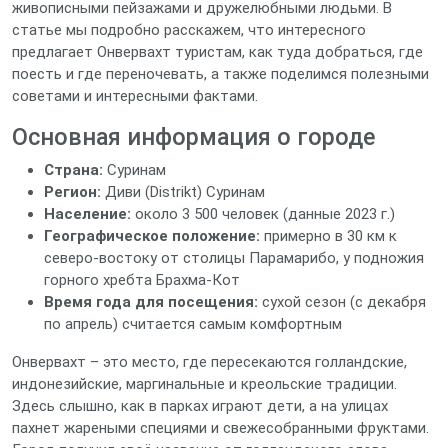
живописными пейзажами и дружелюбными людьми. В
статье мы подробно расскажем, что интересного
предлагает Онвервахт туристам, как туда добраться, где
поесть и где переночевать, а также поделимся полезными
советами и интересными фактами.
Основная информация о городе
Страна:
Суринам
Регион:
Диви (Distrikt) Суринам
Население:
около 3 500 человек (данные 2023 г.)
Географическое положение:
примерно в 30 км к
северо‑востоку от столицы Парамарибо, у подножия
горного хребта Брахма‑Кот
Время года для посещения:
сухой сезон (с декабря
по апрель) считается самым комфортным
Онвервахт – это место, где пересекаются голландские,
индонезийские, маргинальные и креольские традиции.
Здесь слышно, как в парках играют дети, а на улицах
пахнет жареными специями и свежесобранными фруктами.