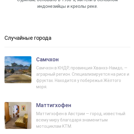
индонезийцы и креолы реке.
Случайные города
Самчхон
Самчхон в КНДР, провинция Хванхэ-Намдо, —
аграрный регион. Специализируется на рисе и
фруктах. Находится у побережья Жёлтого
моря.
Маттигхофен
Маттигхофен в Австрии — город, известный
всему миру благодаря знаменитым
мотоциклам KTM.