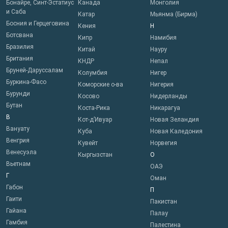
Бонайре, Синт-Эстатиус
Канада
Монголия
и Саба
Катар
Мьянма (Бирма)
Босния и Герцеговина
Кения
Н
Ботсвана
Кипр
Намибия
Бразилия
Китай
Науру
Британия
КНДР
Непал
Бруней-Даруссалам
Колумбия
Нигер
Буркина-Фасо
Коморские о-ва
Нигерия
Бурунди
Косово
Нидерланды
Бутан
Коста-Рика
Никарагуа
В
Кот-д’Ивуар
Новая Зеландия
Вануату
Куба
Новая Каледония
Венгрия
Кувейт
Норвегия
Венесуэла
Кыргызстан
О
Вьетнам
ОАЭ
Г
Оман
Габон
П
Гаити
Пакистан
Гайана
Палау
Гамбия
Палестина