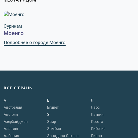
МЕСТА РЯДОМ
Суринам
Моенго
Подробнее о городе Моенго
ВСЕ СТРАНЫ
А
Е
Л
Австралия
Египет
Лаос
Австрия
З
Латвия
Азербайджан
Заир
Лесото
Аланды
Замбия
Либерия
Албания
Западная Сахара
Ливан