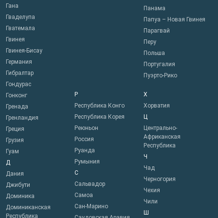
Гана
Панама
Гваделупа
Папуа – Новая Гвинея
Гватемала
Парагвай
Гвинея
Перу
Гвинея-Бисау
Польша
Германия
Португалия
Гибралтар
Пуэрто-Рико
Гондурас
Р
Х
Гонконг
Республика Конго
Хорватия
Гренада
Республика Корея
Ц
Гренландия
Реюньон
Центрально-
Греция
Африканская
Россия
Грузия
Республика
Руанда
Гуам
Ч
Румыния
Д
Чад
С
Дания
Черногория
Сальвадор
Джибути
Чехия
Самоа
Доминика
Чили
Сан-Марино
Доминиканская
Ш
Республика
Саудовская Аравия