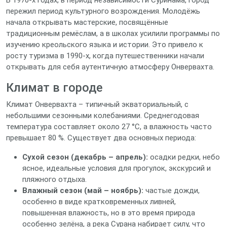
В 1970‑х годах, в период независимости Суринама, город
пережил период культурного возрождения. Молодёжь
начала открывать мастерские, посвящённые
традиционным ремёслам, а в школах усилили программы по
изучению креольского языка и истории. Это привело к
росту туризма в 1990‑х, когда путешественники начали
открывать для себя аутентичную атмосферу Онвервахта.
Климат в городе
Климат Онвервахта – типичный экваториальный, с
небольшими сезонными колебаниями. Среднегодовая
температура составляет около 27 °C, а влажность часто
превышает 80 %. Существует два основных периода:
Сухой сезон (декабрь – апрель):
осадки редки, небо
ясное, идеальные условия для прогулок, экскурсий и
пляжного отдыха.
Влажный сезон (май – ноябрь):
частые дожди,
особенно в виде кратковременных ливней,
повышенная влажность, но в это время природа
особенно зелёна, а река Сурана набирает силу, что