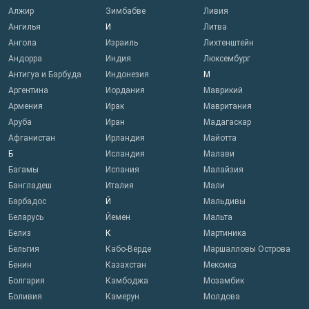
Алжир
Зимбабве
Ливия
Ангилья
И
Литва
Ангола
Израиль
Лихтенштейн
Андорра
Индия
Люксембург
Антигуа и Барбуда
Индонезия
М
Аргентина
Иордания
Маврикий
Армения
Ирак
Мавритания
Аруба
Иран
Мадагаскар
Афганистан
Ирландия
Майотта
Б
Исландия
Малави
Багамы
Испания
Малайзия
Бангладеш
Италия
Мали
Барбадос
Й
Мальдивы
Беларусь
Йемен
Мальта
Белиз
К
Мартиника
Бельгия
Кабо-Верде
Маршалловы Острова
Бенин
Казахстан
Мексика
Болгария
Камбоджа
Мозамбик
Боливия
Камерун
Молдова