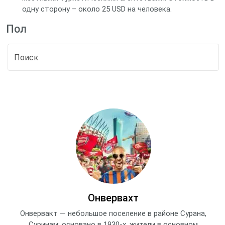
одну сторону – около 25 USD на человека.
Пол
Онвервахт
Онвервакт — небольшое поселение в районе Сурана,
Суринам; основано в 1930‑х, жители в основном