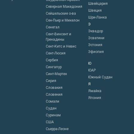
Швейцария
Северная Македония
Швеция
Сейшельские о-ва
Шри-Ланка
Сен-Пьер и Микелон
Э
Сенегал
Эквадор
Сент-Винсент и
Эсватини
Гренадины
Эстония
Сент-Китс и Невис
Эфиопия
Сент-Люсия
Сербия
Ю
Сингапур
ЮАР
Синт-Мартен
Южный Судан
Сирия
Я
Словакия
Ямайка
Словения
Япония
Сомали
Судан
Суринам
США
Сьерра-Леоне