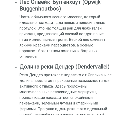
Лес Опвейк-Буггенхаут (Opwijk-
Buggenhoutbos)
Часть обширного лесного массива, который
идеально подходит для пеших и велосипедных
прогулок. Это настоящий рай для любителей
природы, предлагающий свежий воздух, пение
птиц и живописные тропы. Весной лес оживает
яркими красками первоцветов, а осенью
поражает богатством золотых и багряных
оттенков.
Долина реки Дендер (Dendervallei)
Река Дендер протекает недалеко от Опвейка, и ее
долина предлагает прекрасные возможности для
активного отдыха. Здесь проложены
многочисленные велосипедные маршруты,
позволяющие насладиться спокойными
пейзажами, зелеными лугами и старинными
фермами. Прогулка вдоль реки – это идеальный
способ расслабиться и насладиться красотой