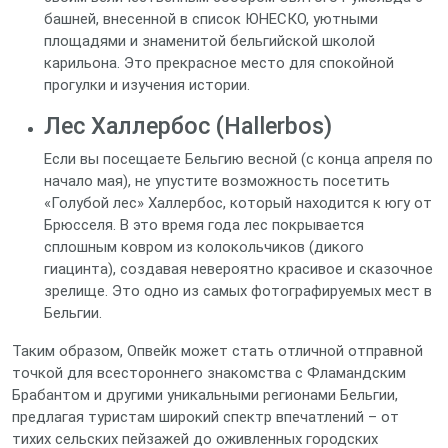
башней, внесенной в список ЮНЕСКО, уютными
площадями и знаменитой бельгийской школой
карильона. Это прекрасное место для спокойной
прогулки и изучения истории.
Лес Халлербос (Hallerbos)
Если вы посещаете Бельгию весной (с конца апреля по
начало мая), не упустите возможность посетить
«Голубой лес» Халлербос, который находится к югу от
Брюсселя. В это время года лес покрывается
сплошным ковром из колокольчиков (дикого
гиацинта), создавая невероятно красивое и сказочное
зрелище. Это одно из самых фотографируемых мест в
Бельгии.
Таким образом, Опвейк может стать отличной отправной
точкой для всестороннего знакомства с Фламандским
Брабантом и другими уникальными регионами Бельгии,
предлагая туристам широкий спектр впечатлений – от
тихих сельских пейзажей до оживленных городских