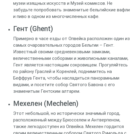
музеи изящных искусств и Музей комиксов. Не
забудьте попробовать знаменитые бельгийские вафли
и пиво в одном из многочисленных кафе.
Гент (Ghent)
Примерно в часе езды от Опвейка расположен один из
самых очаровательных городов Бельгии – Гент.
Известный своими средневековыми замками,
величественными соборами и живописными каналами,
Гент является настоящим сокровищем. Прогуляйтесь
по району Граслей и Коренлей, поднимитесь на
Беффруа Гента, чтобы насладиться панорамными
видами, и посетите собор Святого Бавона с его
знаменитым Гентским алтарем.
Мехелен (Mechelen)
Этот небольшой, но исторически значимый город,
расположенный между Брюсселем и Антверпеном,
также легкодоступен из Опвейка. Мехелен гордится
своим величественным собором Святого Румольда с