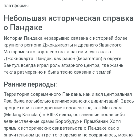
платформы.
Небольшая историческая справка
о Пандаке
История Пандака неразрывно связана с историей более
крупного региона Джокьякарты и древнего Яванского
Матарамского королевства, а затем и султаната
Джокьякарта. Пандак, как район (kecamatan) в округе
Бантул, всегда играл роль аграрного центра, где жизнь
текла размеренно и была тесно связана с землей.
Ранние периоды:
Территория современного Пандака, как и вся центральная
Ява, была колыбелью великих яванских цивилизаций. Здесь
процветали такие древние королевства, как Матарам
(Medang Kamulan) в VIII-X веках, оставившие после себя
величественные храмы Боробудур и Прамбанан. Хотя
прямых исторических свидетельств о Пандаке как о
значительном центре того времени не сохранилось, можно