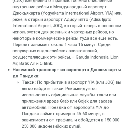
(CGK) ежедневно отправляются многочисленные
внутренние рейсы в Международный аэропорт
Джокьякарта (Yogyakarta International Airport, YIA) или,
реже, в старый аэропорт Адисучипто (Adisutjipto
International Airport, JOG), который теперь в основном
используется для военных и чартерных рейсов, но
некоторые коммерческие рейсы туда все еще есть.
Перелет занимает около 1 часа 15 минут. Среди
популярных индонезийских авиакомпаний,
осуществляющих эти рейсы, – Garuda Indonesia, Lion
Air, Batik Air и Citilink.
Наземный транспорт из аэропорта Джокьякарты
до Пандака:
Такси:
По прибытии в аэропорт YIA (или JOG) вы
легко найдете такси. Рекомендуется
использовать официальные службы такси или
приложения вроде Grab или Gojek для заказа
автомобиля. Поездка от аэропорта YIA до
Пандака займет примерно 45-60 минут, в
зависимости от трафика, и обойдется в 150 000 –
250 000 индонезийских рупий.