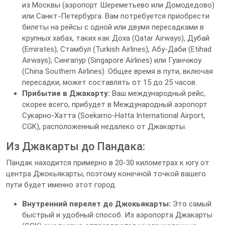
из Москвы (аэропорт Шереметьево или Домодедово)
или Санкт-Петербурга. Вам потребуется приобрести
билеты на рейсы с одной или двумя пересадками в
крупных хабах, таких как Доха (Qatar Airways), Дубай
(Emirates), Стамбул (Turkish Airlines), Абу-Даби (Etihad
Airways), Сингапур (Singapore Airlines) или Гуанчжоу
(China Southern Airlines). Общее время в пути, включая
пересадки, может составлять от 15 до 25 часов.
Прибытие в Джакарту:
Ваш международный рейс,
скорее всего, прибудет в Международный аэропорт
Сукарно-Хатта (Soekarno-Hatta International Airport,
CGK), расположенный недалеко от Джакарты.
Из Джакарты до Пандака:
Пандак находится примерно в 20-30 километрах к югу от
центра Джокьякарты, поэтому конечной точкой вашего
пути будет именно этот город.
Внутренний перелет до Джокьякарты:
Это самый
быстрый и удобный способ. Из аэропорта Джакарты