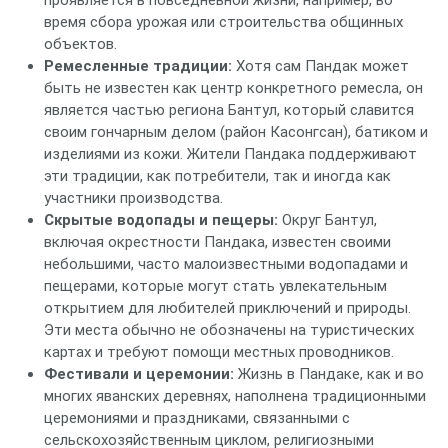
проявляется в повседневной жизни, например, во
время сбора урожая или строительства общинных
объектов.
Ремесленные традиции:
Хотя сам Пандак может
быть не известен как центр конкретного ремесла, он
является частью региона Бантул, который славится
своим гончарным делом (район Касонгсан), батиком и
изделиями из кожи. Жители Пандака поддерживают
эти традиции, как потребители, так и иногда как
участники производства.
Скрытые водопады и пещеры:
Округ Бантул,
включая окрестности Пандака, известен своими
небольшими, часто малоизвестными водопадами и
пещерами, которые могут стать увлекательным
открытием для любителей приключений и природы.
Эти места обычно не обозначены на туристических
картах и требуют помощи местных проводников.
Фестивали и церемонии:
Жизнь в Пандаке, как и во
многих яванских деревнях, наполнена традиционными
церемониями и праздниками, связанными с
сельскохозяйственным циклом, религиозными