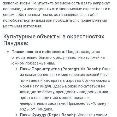
живописности. Не упустите возможность взять напрокат
велосипед и исследовать эти живописные окрестности в
своем собственном темпе, останавливаясь, чтобы
полюбоваться видами или пообщаться с приветливыми
местными жителями.
Культурные объекты в окрестностях
Пандака:
Пляжи южного побережья:
Пандак находится
относительно близко к ряду известных пляжей на
южном побережье Явы.
Пляж Парангтритис (Parangtritis Beach):
Один
из самых известных и мистических пляжей Явы,
почитаемый как врата в царство богини южного
моря Рату Кидул. Здесь можно покататься на
лошадях по берегу, арендовать квадроцикл или
просто насладиться мощью океана и
невероятными закатами. Примерно 30-40 минут
езды от Пандака.
Пляж Кумуду (Depok Beach):
Известен своим