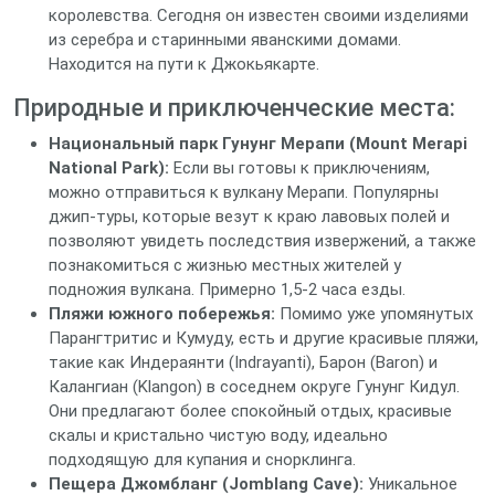
королевства. Сегодня он известен своими изделиями
из серебра и старинными яванскими домами.
Находится на пути к Джокьякарте.
Природные и приключенческие места:
Национальный парк Гунунг Мерапи (Mount Merapi
National Park):
Если вы готовы к приключениям,
можно отправиться к вулкану Мерапи. Популярны
джип-туры, которые везут к краю лавовых полей и
позволяют увидеть последствия извержений, а также
познакомиться с жизнью местных жителей у
подножия вулкана. Примерно 1,5-2 часа езды.
Пляжи южного побережья:
Помимо уже упомянутых
Парангтритис и Кумуду, есть и другие красивые пляжи,
такие как Индераянти (Indrayanti), Барон (Baron) и
Калангиан (Klangon) в соседнем округе Гунунг Кидул.
Они предлагают более спокойный отдых, красивые
скалы и кристально чистую воду, идеально
подходящую для купания и снорклинга.
Пещера Джомбланг (Jomblang Cave):
Уникальное