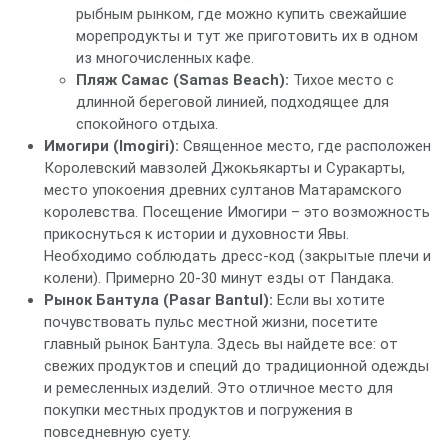
рыбным рынком, где можно купить свежайшие
морепродукты и тут же приготовить их в одном
из многочисленных кафе.
Пляж Самас (Samas Beach):
Тихое место с
длинной береговой линией, подходящее для
спокойного отдыха.
Имогири (Imogiri):
Священное место, где расположен
Королевский мавзолей Джокьякарты и Суракарты,
место упокоения древних султанов Матарамского
королевства. Посещение Имогири – это возможность
прикоснуться к истории и духовности Явы.
Необходимо соблюдать дресс-код (закрытые плечи и
колени). Примерно 20-30 минут езды от Пандака.
Рынок Бантула (Pasar Bantul):
Если вы хотите
почувствовать пульс местной жизни, посетите
главный рынок Бантула. Здесь вы найдете все: от
свежих продуктов и специй до традиционной одежды
и ремесленных изделий. Это отличное место для
покупки местных продуктов и погружения в
повседневную суету.