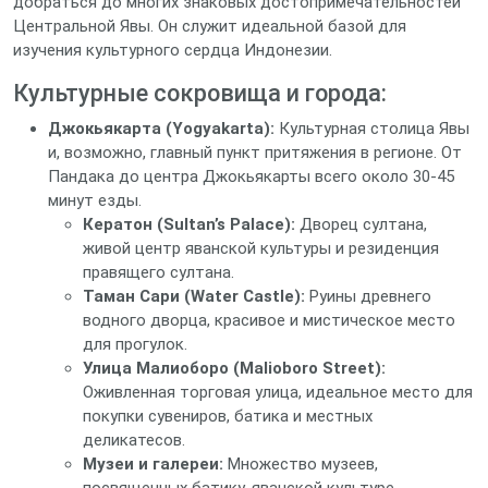
добраться до многих знаковых достопримечательностей
Центральной Явы. Он служит идеальной базой для
изучения культурного сердца Индонезии.
Культурные сокровища и города:
Джокьякарта (Yogyakarta):
Культурная столица Явы
и, возможно, главный пункт притяжения в регионе. От
Пандака до центра Джокьякарты всего около 30-45
минут езды.
Кератон (Sultan’s Palace):
Дворец султана,
живой центр яванской культуры и резиденция
правящего султана.
Таман Сари (Water Castle):
Руины древнего
водного дворца, красивое и мистическое место
для прогулок.
Улица Малиоборо (Malioboro Street):
Оживленная торговая улица, идеальное место для
покупки сувениров, батика и местных
деликатесов.
Музеи и галереи:
Множество музеев,