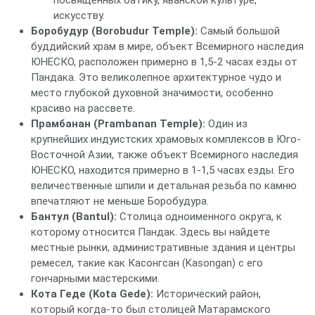
посвященных батику, яванской культуре,
искусству.
Боробудур (Borobudur Temple):
Самый большой
буддийский храм в мире, объект Всемирного наследия
ЮНЕСКО, расположен примерно в 1,5-2 часах езды от
Пандака. Это великолепное архитектурное чудо и
место глубокой духовной значимости, особенно
красиво на рассвете.
Прамбанан (Prambanan Temple):
Один из
крупнейших индуистских храмовых комплексов в Юго-
Восточной Азии, также объект Всемирного наследия
ЮНЕСКО, находится примерно в 1-1,5 часах езды. Его
величественные шпили и детальная резьба по камню
впечатляют не меньше Боробудура.
Бантул (Bantul):
Столица одноименного округа, к
которому относится Пандак. Здесь вы найдете
местные рынки, административные здания и центры
ремесел, такие как Касонгсан (Kasongan) с его
гончарными мастерскими.
Кота Геде (Kota Gede):
Исторический район,
который когда-то был столицей Матарамского