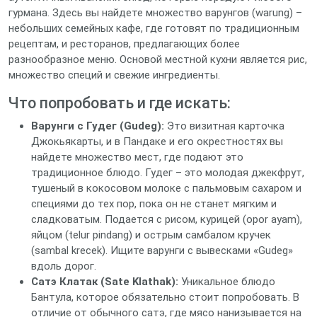
гурмана. Здесь вы найдете множество варунгов (warung) –
небольших семейных кафе, где готовят по традиционным
рецептам, и ресторанов, предлагающих более
разнообразное меню. Основой местной кухни является рис,
множество специй и свежие ингредиенты.
Что попробовать и где искать:
Варунги с Гудег (Gudeg):
Это визитная карточка
Джокьякарты, и в Пандаке и его окрестностях вы
найдете множество мест, где подают это
традиционное блюдо. Гудег – это молодая джекфрут,
тушеный в кокосовом молоке с пальмовым сахаром и
специями до тех пор, пока он не станет мягким и
сладковатым. Подается с рисом, курицей (opor ayam),
яйцом (telur pindang) и острым самбалом кручек
(sambal krecek). Ищите варунги с вывесками «Gudeg»
вдоль дорог.
Сатэ Клатак (Sate Klathak):
Уникальное блюдо
Бантула, которое обязательно стоит попробовать. В
отличие от обычного сатэ, где мясо нанизывается на