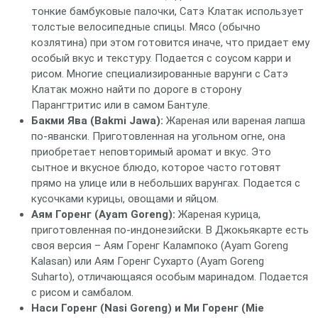
тонкие бамбуковые палочки, Сатэ Клатак использует
толстые велосипедные спицы. Мясо (обычно
козлятина) при этом готовится иначе, что придает ему
особый вкус и текстуру. Подается с соусом карри и
рисом. Многие специализированные варунги с Сатэ
Клатак можно найти по дороге в сторону
Парангтритис или в самом Бантуле.
Бакми Ява (Bakmi Jawa):
Жареная или вареная лапша
по-явански. Приготовленная на угольном огне, она
приобретает неповторимый аромат и вкус. Это
сытное и вкусное блюдо, которое часто готовят
прямо на улице или в небольших варунгах. Подается с
кусочками курицы, овощами и яйцом.
Аям Горенг (Ayam Goreng):
Жареная курица,
приготовленная по-индонезийски. В Джокьякарте есть
своя версия – Аям Горенг Калампоко (Ayam Goreng
Kalasan) или Аям Горенг Сухарто (Ayam Goreng
Suharto), отличающаяся особым маринадом. Подается
с рисом и самбалом.
Наси Горенг (Nasi Goreng) и Ми Горенг (Mie