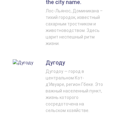
the city name.
Лос-Льянос, Доминикана –
тихий городок, известный
сахарным тростником и
животноводством. Здесь
царит неспешный ритм
жизни.
Дугоду
Дугодoу — город в
центральном Кот-
д'Ивуаре, регион Гбеке. Это
важный населенный пункт,
жизнь которого
сосредоточена на
сельском хозяйстве.