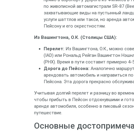
по живописной автомагистрали SR-87 (Beel
захватывающие виды на пустынный ландш
услуги шаттлов или такси, но аренда авт
Пейсону и его окрестностям.
Из Вашингтона, О.К. (Столицы США):
Перелет:
Из Вашингтона, О.К., можно сов
(IAD) или Рональд Рейган Вашингтон Нэш
(PHX). Время в пути составит примерно 4-5
Дорога до Пейсона:
Аналогично маршруту
арендовать автомобиль и направиться по а
Пейсона. Эта дорога прекрасно обслужива
Учитывая долгий перелет и разницу во времен
чтобы прибыть в Пейсон отдохнувшими и гото
аренде автомобиля, особенно в пиковый сезо
путешествие.
Основные достопримеча