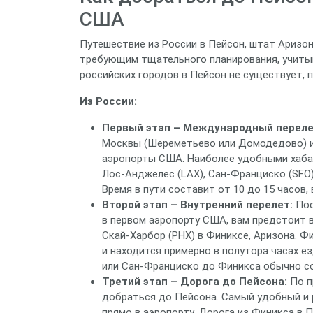
США
Путешествие из России в Пейсон, штат Аризон
требующим тщательного планирования, учитыв
российских городов в Пейсон не существует, 
Из России:
Первый этап – Международный переле
Москвы (Шереметьево или Домодедово) и
аэропорты США. Наиболее удобными хаба
Лос-Анджелес (LAX), Сан-Франциско (SFO),
Время в пути составит от 10 до 15 часов,
Второй этап – Внутренний перелет:
Пос
в первом аэропорту США, вам предстоит 
Скай-Харбор (PHX) в Финиксе, Аризона. 
и находится примерно в полутора часах е
или Сан-Франциско до Финикса обычно сос
Третий этап – Дорога до Пейсона:
По п
добраться до Пейсона. Самый удобный и
прямо в аэропорту. Дорога из Финикса в П