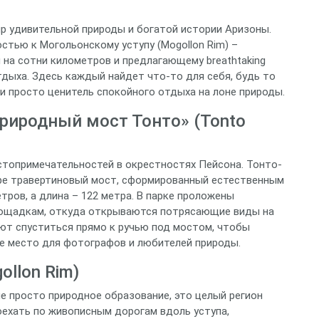
мир удивительной природы и богатой истории Аризоны.
стью к Могольонскому уступу (Mogollon Rim) –
 на сотни километров и предлагающему breathtaking
тдыха. Здесь каждый найдет что-то для себя, будь то
ли просто ценитель спокойного отдыха на лоне природы.
риродный мост Тонто» (Tonto
остопримечательностей в окрестностях Пейсона. Тонто-
ире травертиновый мост, сформированный естественным
тров, а длина – 122 метра. В парке проложены
лощадкам, откуда открываются потрясающие виды на
ют спуститься прямо к ручью под мостом, чтобы
ое место для фотографов и любителей природы.
llon Rim)
е просто природное образование, это целый регион
ехать по живописным дорогам вдоль уступа,