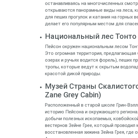
останавливаясь на многочисленных смотров
открываются панорамные виды на леса, к
для пеших прогулок и катания на горных в
делает его популярным местом для спасе
Национальный лес Тонто (
Пейсон окружен национальным лесом Тонт
Это огромная территория, предлагающая 
озерах и ручьях водится форель), пеших п
тропы, которые ведут к скрытым водопад
красотой дикой природы.
Музей Страны Скалистого
Zane Grey Cabin)
Расположенный в старой школе Грин-Вэлли
историю Пейсона и окружающего региона.
добычи полезных ископаемых, ковбойской 
вестернов Зейне Грее, который проводил 
восстановленная хижина Зейна Грея, где о