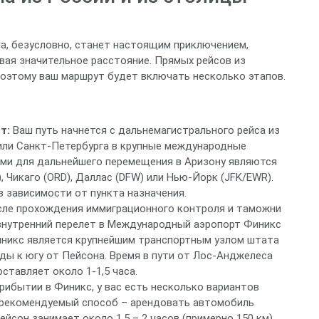
а, безусловно, станет настоящим приключением,
ая значительное расстояние. Прямых рейсов из
поэтому ваш маршрут будет включать несколько этапов.
т:
Ваш путь начнется с дальнемагистрального рейса из
ли Санкт-Петербурга в крупные международные
ми для дальнейшего перемещения в Аризону являются
 Чикаго (ORD), Даллас (DFW) или Нью-Йорк (JFK/EWR).
 в зависимости от пункта назначения.
ле прохождения иммиграционного контроля и таможни
внутренний перелет в Международный аэропорт Финикс
Финикс является крупнейшим транспортным узлом штата
зды к югу от Пейсона. Время в пути от Лос-Анджелеса
тавляет около 1-1,5 часа.
рибытии в Финикс, у вас есть несколько вариантов
 рекомендуемый способ – арендовать автомобиль
ейсон занимает около 1,5 – 2 часов (примерно 150 км)