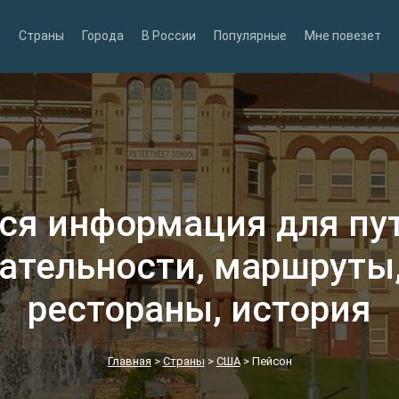
Страны
Города
В России
Популярные
Мне повезет
вся информация для пу
ательности, маршруты,
рестораны, история
Главная
>
Страны
>
США
>
Пейсон