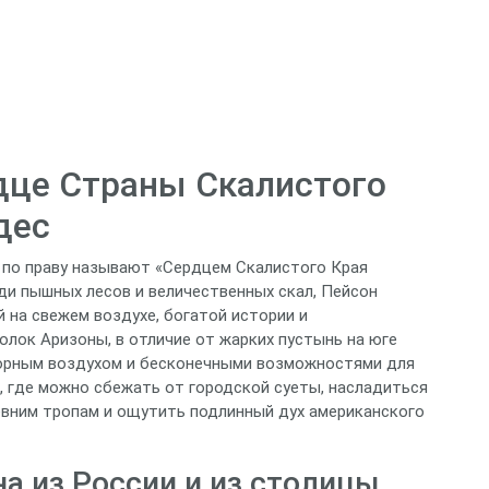
рдце Страны Скалистого
дес
 по праву называют «Сердцем Скалистого Края
ди пышных лесов и величественных скал, Пейсон
 на свежем воздухе, богатой истории и
лок Аризоны, в отличие от жарких пустынь на юге
горным воздухом и бесконечными возможностями для
, где можно сбежать от городской суеты, насладиться
евним тропам и ощутить подлинный дух американского
а из России и из столицы