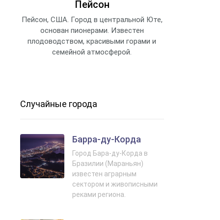
Пейсон
Пейсон, США. Город в центральной Юте,
основан пионерами. Известен
плодоводством, красивыми горами и
семейной атмосферой.
Случайные города
Барра-ду-Корда
Город Бара-ду-Корда в
Бразилии (Мараньян)
известен аграрным
сектором и живописными
реками региона.