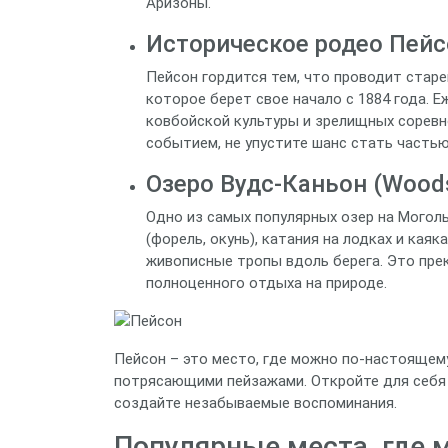
Аризоны.
Историческое родео Пейсо
Пейсон гордится тем, что проводит стар
которое берет свое начало с 1884 года. Е
ковбойской культуры и зрелищных соревн
событием, не упустите шанс стать частью
Озеро Вудс-Каньон (Woods
Одно из самых популярных озер на Могол
(форель, окунь), катания на лодках и кая
живописные тропы вдоль берега. Это пре
полноценного отдыха на природе.
Пейсон – это место, где можно по-настоящем
потрясающими пейзажами. Откройте для себя 
создайте незабываемые воспоминания.
Популярные места, где 