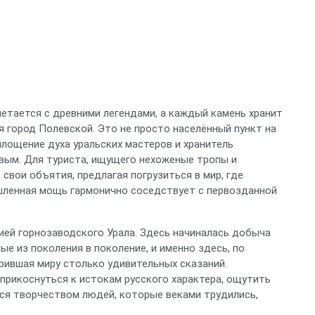
летается с древними легендами, а каждый камень хранит
 город Полевской. Это не просто населённый пункт на
площение духа уральских мастеров и хранитель
вым. Для туриста, ищущего нехоженые тропы и
свои объятия, предлагая погрузиться в мир, где
шленная мощь гармонично соседствует с первозданной
ией горнозаводского Урала. Здесь начиналась добыча
е из поколения в поколение, и именно здесь, по
рившая миру столько удивительных сказаний.
прикоснуться к истокам русского характера, ощутить
ься творчеством людей, которые веками трудились,