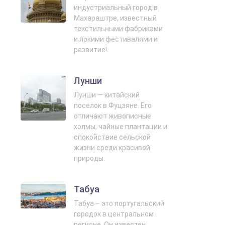
индустриальный город в
Махараштре, известный
текстильными фабриками
и яркими фестивалями и
развитие!
Лунши
Лунши — китайский
поселок в Фуцзяне. Его
отличают живописные
холмы, чайные плантации и
спокойствие сельской
жизни среди красивой
природы.
Табуа
Табуа – это португальский
городок в центральном
регионе. Он известен