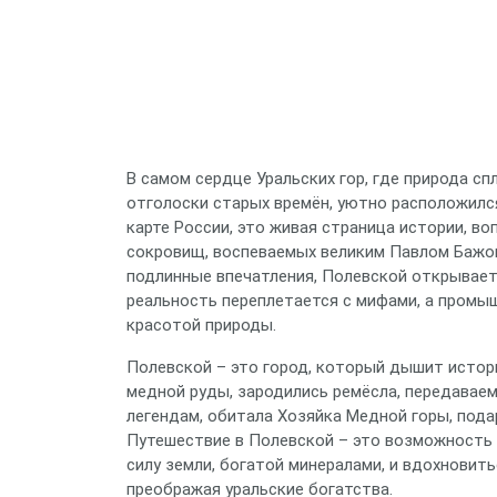
В самом сердце Уральских гор, где природа сп
отголоски старых времён, уютно расположился
карте России, это живая страница истории, во
сокровищ, воспеваемых великим Павлом Бажо
подлинные впечатления, Полевской открывает 
реальность переплетается с мифами, а промы
красотой природы.
Полевской – это город, который дышит истор
медной руды, зародились ремёсла, передаваемы
легендам, обитала Хозяйка Медной горы, пода
Путешествие в Полевской – это возможность 
силу земли, богатой минералами, и вдохновит
преображая уральские богатства.