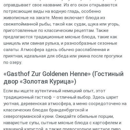
оправдывает свое название. Из его окон открываются
потрясающие виды на водную гладь, особенно
живописные на закате. Меню включает блюда из
свежепойманной рыбы, такой как судак, щука или угорь,
приготовленные по классическим рецептам. Также
предлагаются традиционные мясные блюда, такие как
шницель или свиная рулька, и разнообразные сезонные
салаты. Атмосфера здесь обычно расслабленная и
приятная, идеальная для обеда или ужина после прогулки
по озеру.
«Gasthof Zur Goldenen Henne» (Гостиный
двор «Золотая Курица»)
Если вы ищете аутентичный немецкий опыт, этот
традиционный гастхоф – отличный выбор. Здесь царит
уютная, деревенская атмосфера, а меню сосредоточено на
классических блюдах бранденбургской и
северогерманской кухни. Ожидайте обильные порции,
наваристые супы, сытные мясные блюда с картофелем и
квашеной капустой, а также превосходное местное пиво.