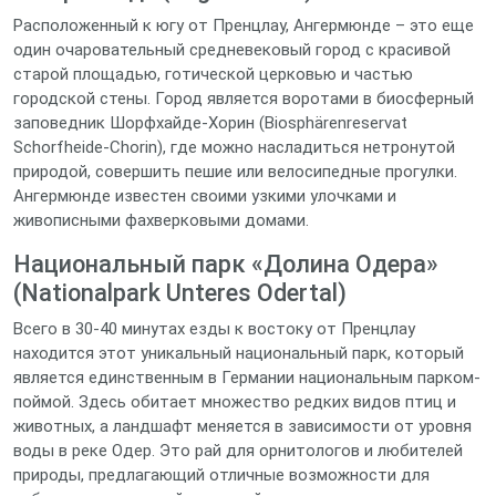
Расположенный к югу от Пренцлау, Ангермюнде – это еще
один очаровательный средневековый город с красивой
старой площадью, готической церковью и частью
городской стены. Город является воротами в биосферный
заповедник Шорфхайде-Хорин (Biosphärenreservat
Schorfheide-Chorin), где можно насладиться нетронутой
природой, совершить пешие или велосипедные прогулки.
Ангермюнде известен своими узкими улочками и
живописными фахверковыми домами.
Национальный парк «Долина Одера»
(Nationalpark Unteres Odertal)
Всего в 30-40 минутах езды к востоку от Пренцлау
находится этот уникальный национальный парк, который
является единственным в Германии национальным парком-
поймой. Здесь обитает множество редких видов птиц и
животных, а ландшафт меняется в зависимости от уровня
воды в реке Одер. Это рай для орнитологов и любителей
природы, предлагающий отличные возможности для