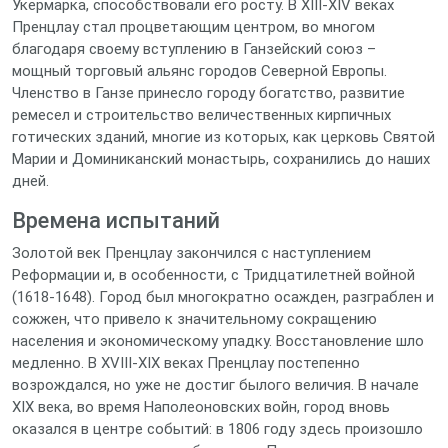
Укермарка, способствовали его росту. В XIII-XIV веках
Пренцлау стал процветающим центром, во многом
благодаря своему вступлению в Ганзейский союз –
мощный торговый альянс городов Северной Европы.
Членство в Ганзе принесло городу богатство, развитие
ремесел и строительство величественных кирпичных
готических зданий, многие из которых, как церковь Святой
Марии и Доминиканский монастырь, сохранились до наших
дней.
Времена испытаний
Золотой век Пренцлау закончился с наступлением
Реформации и, в особенности, с Тридцатилетней войной
(1618-1648). Город был многократно осажден, разграблен и
сожжен, что привело к значительному сокращению
населения и экономическому упадку. Восстановление шло
медленно. В XVIII-XIX веках Пренцлау постепенно
возрождался, но уже не достиг былого величия. В начале
XIX века, во время Наполеоновских войн, город вновь
оказался в центре событий: в 1806 году здесь произошло