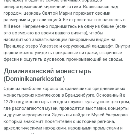
Пренцлау и один из самых значимых образцов
северогерманской кирпичной готики. Возвышаясь над
городом, церковь Святой Марии поражает своими
размерами и детализацией. Ее строительство началось в
XIII веке. Непременно поднимитесь на одну из башен (если
это возможно во время вашего визита), чтобы
насладиться захватывающим панорамным видом на
Пренцлау, озеро Уккерзее и окружающий ландшафт. Внутри
церкви можно увидеть прекрасные витражи, старинные
фрески и ощутить дух веков, пронизывающий ее своды.
Доминиканский монастырь
(Dominikanerkloster)
Один из наиболее хорошо сохранившихся средневековых
монастырских комплексов в Бранденбурге. Основанный в
1275 году, монастырь сегодня служит культурным центром,
где располагаются музеи, проводятся выставки, концерты
и другие мероприятия. Здесь вы найдете Музей Укермарка,
который знакомит посетителей с историей региона,
археологическими находками, народными промыслами и