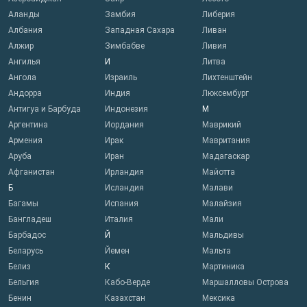
Аланды
Замбия
Либерия
Албания
Западная Сахара
Ливан
Алжир
Зимбабве
Ливия
Ангилья
И
Литва
Ангола
Израиль
Лихтенштейн
Андорра
Индия
Люксембург
Антигуа и Барбуда
Индонезия
М
Аргентина
Иордания
Маврикий
Армения
Ирак
Мавритания
Аруба
Иран
Мадагаскар
Афганистан
Ирландия
Майотта
Б
Исландия
Малави
Багамы
Испания
Малайзия
Бангладеш
Италия
Мали
Барбадос
Й
Мальдивы
Беларусь
Йемен
Мальта
Белиз
К
Мартиника
Бельгия
Кабо-Верде
Маршалловы Острова
Бенин
Казахстан
Мексика