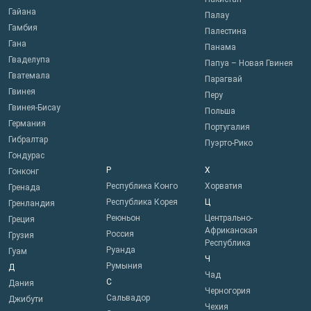
Гайана
Палау
Гамбия
Палестина
Гана
Панама
Гваделупа
Папуа – Новая Гвинея
Гватемала
Парагвай
Гвинея
Перу
Гвинея-Бисау
Польша
Германия
Португалия
Гибралтар
Пуэрто-Рико
Гондурас
Р
Х
Гонконг
Республика Конго
Хорватия
Гренада
Республика Корея
Ц
Гренландия
Реюньон
Центрально-
Греция
Африканская
Россия
Грузия
Республика
Руанда
Гуам
Ч
Румыния
Д
Чад
С
Дания
Черногория
Сальвадор
Джибути
Чехия