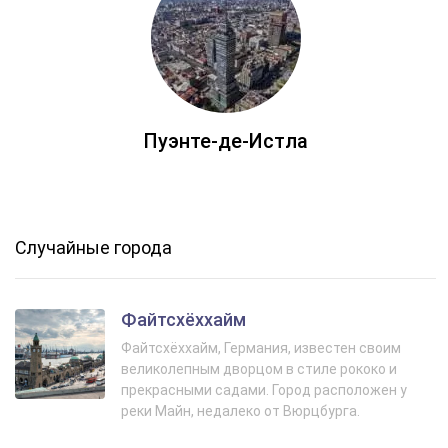
Пуэнте-де-Истла
Случайные города
Файтсхёххайм
Файтсхёххайм, Германия, известен своим
великолепным дворцом в стиле рококо и
прекрасными садами. Город расположен у
реки Майн, недалеко от Вюрцбурга.