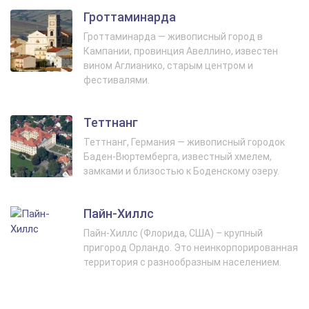
Гроттаминарда
Гроттаминарда — живописный город в
Кампании, провинция Авеллино, известен
вином Аглианико, старым центром и
фестивалями.
Теттнанг
Теттнанг, Германия — живописный городок
Баден-Вюртемберга, известный хмелем,
замками и близостью к Боденскому озеру.
Пайн-Хиллс
Пайн-Хиллс (Флорида, США) – крупный
пригород Орландо. Это неинкорпорированная
территория с разнообразным населением.