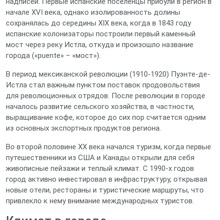
надписей. Первые испанские поселенцы прибули в регион в
начале XVI века, однако изолированность долины
сохранялась до середины XIX века, когда в 1843 году
испанские колонизаторы построили первый каменный
мост через реку Истла, откуда и произошло название
города («puente» – «мост»).
В период мексиканской революции (1910‑1920) Пуэнте-де-
Истла стал важным пунктом поставок продовольствия
для революционных отрядов. После революции в городе
началось развитие сельского хозяйства, в частности,
выращивание кофе, которое до сих пор считается одним
из основных экспортных продуктов региона.
Во второй половине XX века начался туризм, когда первые
путешественники из США и Канады открыли для себя
живописные пейзажи и теплый климат. С 1990‑х годов
город активно инвестировал в инфраструктуру, открывая
новые отели, рестораны и туристические маршруты, что
привлекло к нему внимание международных туристов.