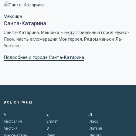
Мексика
Санта-Катарина
Санта-Катарина, Мексика – индустриальный город Нуэво-
Леон, часть агломерации Монтеррея. Рядом каньон Ла-
Уастека.
Подробнее о городе Санта-Катарина
ВСЕ СТРАНЫ
А
Е
Л
Австралия
Египет
Лаос
Австрия
З
Латвия
Азербайджан
Заир
Лесото