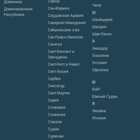
Самоа
Доминика
Чили
Сан-Марино
Доминиканская
Ш
Республика
Саудовская Аравия
Швейцария
Северная Македония
Швеция
Сейшельские о-ва
Шри-Ланка
Сен-Пьер и Микелон
Э
Сенегал
Эквадор
Сент-Винсент и
Эсватини
Гренадины
Эстония
Сент-Китс и Невис
Эфиопия
Сент-Люсия
Сербия
Ю
Сингапур
ЮАР
Синт-Мартен
Южный Судан
Сирия
Я
Словакия
Ямайка
Словения
Япония
Сомали
Судан
Суринам