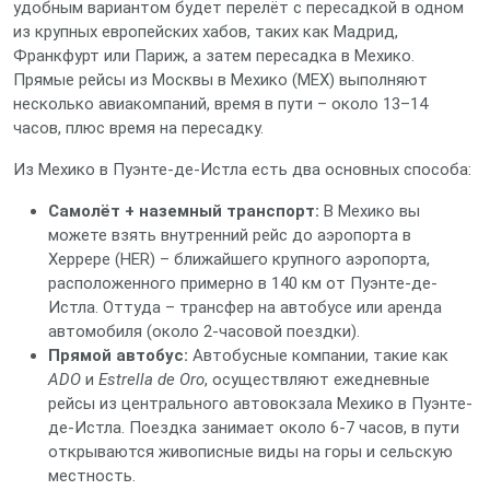
удобным вариантом будет перелёт с пересадкой в одном
из крупных европейских хабов, таких как Мадрид,
Франкфурт или Париж, а затем пересадка в Мехико.
Прямые рейсы из Москвы в Мехико (MEX) выполняют
несколько авиакомпаний, время в пути – около 13–14
часов, плюс время на пересадку.
Из Мехико в Пуэнте-де-Истла есть два основных способа:
Самолёт + наземный транспорт:
В Мехико вы
можете взять внутренний рейс до аэропорта в
Херрере (HER) – ближайшего крупного аэропорта,
расположенного примерно в 140 км от Пуэнте-де-
Истла. Оттуда – трансфер на автобусе или аренда
автомобиля (около 2‑часовой поездки).
Прямой автобус:
Автобусные компании, такие как
ADO
и
Estrella de Oro
, осуществляют ежедневные
рейсы из центрального автовокзала Мехико в Пуэнте-
де-Истла. Поездка занимает около 6‑7 часов, в пути
открываются живописные виды на горы и сельскую
местность.