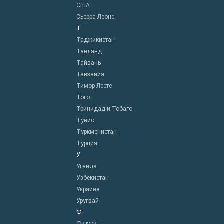
США
Сьерра-Леоне
Т
Таджикистан
Таиланд
Тайвань
Танзания
Тимор-Лесте
Того
Тринидад и Тобаго
Тунис
Туркменистан
Турция
У
Уганда
Узбекистан
Украина
Уругвай
Ф
Фиджи