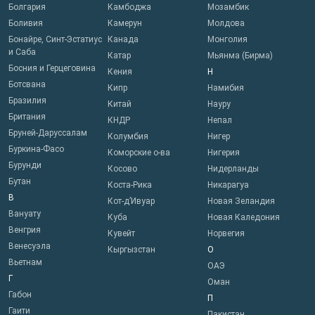
Болгария
Камбоджа
Мозамбик
Боливия
Камерун
Молдова
Бонайре, Синт-Эстатиус
Канада
Монголия
и Саба
Катар
Мьянма (Бирма)
Босния и Герцеговина
Кения
Н
Ботсвана
Кипр
Намибия
Бразилия
Китай
Науру
Британия
КНДР
Непал
Бруней-Даруссалам
Колумбия
Нигер
Буркина-Фасо
Коморские о-ва
Нигерия
Бурунди
Косово
Нидерланды
Бутан
Коста-Рика
Никарагуа
В
Кот-д’Ивуар
Новая Зеландия
Вануату
Куба
Новая Каледония
Венгрия
Кувейт
Норвегия
Венесуэла
Кыргызстан
О
Вьетнам
ОАЭ
Г
Оман
Габон
П
Гаити
Пакистан