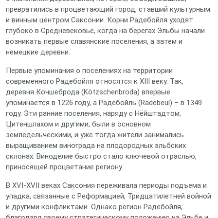
превратились в процветающий город, ставший культурным
и винным центром Саксонии. Корни Радебойля уходят
глубоко в Средневековье, когда на берегах Эльбы начали
возникать первые славянские поселения, а затем и
немецкие деревни.
Первые упоминания о поселениях на территории
современного Радебойля относятся к XIII веку. Так,
деревня Кочшеброда (Kötzschenbroda) впервые
упоминается в 1226 году, а Радебойль (Radebeul) – в 1349
году. Эти ранние поселения, наряду с Нёйштадтом,
Цитеншлахом и другими, были в основном
земледельческими, и уже тогда жители занимались
выращиванием винограда на плодородных эльбских
склонах. Виноделие быстро стало ключевой отраслью,
приносящей процветание региону.
В XVI-XVII веках Саксония переживала периоды подъема и
упадка, связанные с Реформацией, Тридцатилетней войной
и другими конфликтами. Однако регион Радебойля,
благодаря своему стратегическому положению на Эльбе и