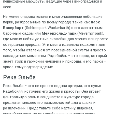
пешеходные маршруты, ведущие через виноградники и
леса.
Не менее очаровательны и многочисленные небольшие
парки, разбросанные по всему городу, такие как
парк
Вакербарт
(Schlosspark Wackerbarth) с его элегантным
барочным садом или
Мейерхольд-парк
(Meyerhofpark),
где можно найти уютные скамейки для чтения или просто
созерцания природы. Эти места идеально подходят для
того, чтобы отвлечься от повседневной суеты и просто
насладиться моментом. Радебойль – это город, который
знает толк в гармонии человека и природы, и его парки –
яркое тому подтверждение.
Река Эльба
Река Эльба – это не просто водная артерия, это пульс
Радебойля, источник его жизни и красоты. Она играет
центральную роль в ландшафте и культуре города,
предлагая множество возможностей для отдыха и
развлечений. Представьте себе картину: широкая,
спокойная река, по которой неспешно проплывают