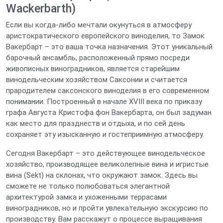
Wackerbarth)
Если вы когда-либо мечтали окунуться в атмосферу
аристократического европейского виноделия, то Замок
Вакербарт – это ваша точка назначения. Этот уникальный
барочный ансамбль, расположенный прямо посреди
живописных виноградников, является старейшим
винодельческим хозяйством Саксонии и считается
прародителем саксонского виноделия в его современном
понимании. Построенный в начале XVIII века по приказу
графа Августа Кристофа фон Вакербарта, он был задуман
как место для празднеств и отдыха, и по сей день
сохраняет эту изысканную и гостеприимную атмосферу.
Сегодня Вакербарт – это действующее винодельческое
хозяйство, производящее великолепные вина и игристые
вина (Sekt) на склонах, что окружают замок. Здесь вы
сможете не только полюбоваться элегантной
архитектурой замка и ухоженными террасами
виноградников, но и пройти увлекательную экскурсию по
производству. Вам расскажут о процессе выращивания