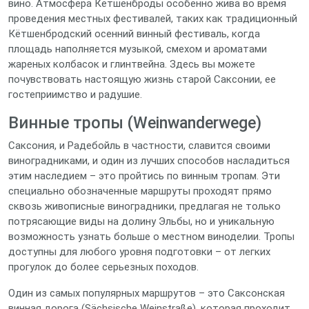
вино. Атмосфера Кётшенброды особенно жива во время
проведения местных фестивалей, таких как традиционный
Кётшенбродский осенний винный фестиваль, когда
площадь наполняется музыкой, смехом и ароматами
жареных колбасок и глинтвейна. Здесь вы можете
почувствовать настоящую жизнь старой Саксонии, ее
гостеприимство и радушие.
Винные тропы (Weinwanderwege)
Саксония, и Радебойль в частности, славится своими
виноградниками, и один из лучших способов насладиться
этим наследием – это пройтись по винным тропам. Эти
специально обозначенные маршруты проходят прямо
сквозь живописные виноградники, предлагая не только
потрясающие виды на долину Эльбы, но и уникальную
возможность узнать больше о местном виноделии. Тропы
доступны для любого уровня подготовки – от легких
прогулок до более серьезных походов.
Один из самых популярных маршрутов – это Саксонская
винная дорога (Sächsische Weinstraße), которая проходит