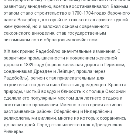
развитому виноделию, всегда восстанавливался. Важным
этапом стало строительство в 1700-1704 годах барочного
замка Вакербарт, который не только стал архитектурной
жемчужиной, но и заложил основы современного
саксонского виноделия, став государственным
питомником лоз и образцовым хозяйством.
XIX век принес Радебойлю значительные изменения. С
развитием промышленности и появлением железной
дороги в 1839 году (первая железная дорога в Германии,
соединившая Дрезден и Лейпциг, прошла через
Радебойль), регион стал привлекательным для
строительства дач и вилл богатых дрезденцев. Красота
природы, чистый воздух и близость к столице Саксонии
сделали его популярным местом для летнего отдыха и
постоянного проживания. Именно в это время активно
застраивались районы Оберлёсниц и Нидерлёсниц
великолепными виллами, многие из которых сохранились
до наших дней. Город стал известен как «Дрезденская
Ривьера».