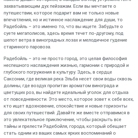
захватывающим дух пейзажам. Если вы мечтаете о
путешествии, которое подарит вам не только новые
впечатления, но и истинное наслаждение для души, то
Радебойль – это именно то, что вы ищете. Забудьте о
суете мегаполисов, здесь время течет по-другому, под
шепот ветра в виноградных лозах и мелодичное гудение
старинного паровоза.
Радебойль – это не просто город, это целая философия
неспешного наслаждения жизнью, гармонии с природой и
глубокого погружения в культуру. Здесь, в сердце
Саксонии, где великая река Эльба несет свои воды сквозь
долины, где воздух пропитан ароматом винограда и
цветущих роз, вы найдете идеальный уголок для отдыха
от повседневности. Это место, которое зовет к себе всех,
кто ищет вдохновение, спокойствие и новые горизонты
для своих путешествий. Давайте же вместе отправимся в
это увлекательное приключение, чтобы раскрыть все
тайны и прелести Радебойля, города, который обещает
стать одним из ваших самых ярких воспоминаний о