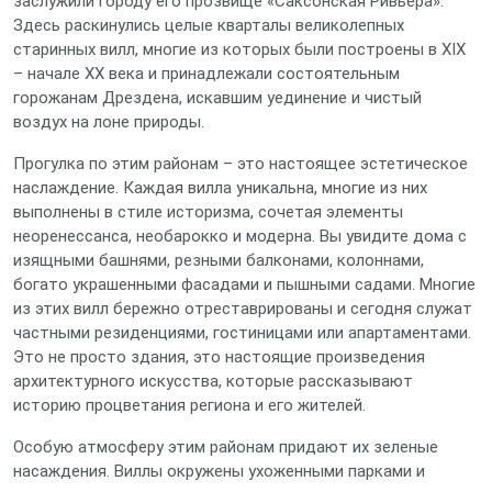
заслужили городу его прозвище «Саксонская Ривьера».
Здесь раскинулись целые кварталы великолепных
старинных вилл, многие из которых были построены в XIX
– начале XX века и принадлежали состоятельным
горожанам Дрездена, искавшим уединение и чистый
воздух на лоне природы.
Прогулка по этим районам – это настоящее эстетическое
наслаждение. Каждая вилла уникальна, многие из них
выполнены в стиле историзма, сочетая элементы
неоренессанса, необарокко и модерна. Вы увидите дома с
изящными башнями, резными балконами, колоннами,
богато украшенными фасадами и пышными садами. Многие
из этих вилл бережно отреставрированы и сегодня служат
частными резиденциями, гостиницами или апартаментами.
Это не просто здания, это настоящие произведения
архитектурного искусства, которые рассказывают
историю процветания региона и его жителей.
Особую атмосферу этим районам придают их зеленые
насаждения. Виллы окружены ухоженными парками и