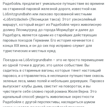
Радебойль предлагает уникальное путешествие во времени
на старинной паровой железной дороге, известной как
Lößnitzgrundbahn или ласково прозванной местными
«Lößnitzdackel» (Лёсницкая такса). Этот узкоколейный
маршрут, который ведет из Радебойля через живописную
долину Лёсницгрунд до города Морицбург и далее до
Радебурга, является одним из старейших действующих
паровых поездов Германии. Его история начинается с
конца XIX века, и он до сих пор исправно служит для
туристических и местных нужд.
Поездка на Lößnitzgrundbahn – это не просто перемещение
из одной точки в другую; это целое собыствие. Вы
садитесь в старинные вагоны, которые тянет настоящий
паровоз, и отправляетесь в неспешное путешествие сквозь
зеленые леса, мимо полей и небольших деревушек. Паровоз
выпускает клубы дыма, свистит на поворотах, и вы
чувствуете себя словно герой романа Жюля Верна. Это
идеальный способ увидеть живописные окрестности
Радебойля с другой перспективы, насладиться шумом