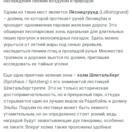
наслаждения свежим воздухом и природой.
Одним из таких мест является
Лёсницгрунд
(Lößnitzgrund)
– долина, по которой протекает ручей Лёсницбах и
проходит одноименная паровая железная дорога. Это
обширная лесопарковая зона, идеальная для длительных
пеших прогулок и велосипедных поездок. Здесь можно
укрыться от летней жары под сенью деревьев,
насладиться пением птиц и прохладой ручья. Множество
тропинок и дорожек вьются по долине, приглашая
исследовать ее тайные уголки.
Еще одна приятная зеленая зона –
холм Шпитальберг
(Spitzhaus / Spitzberg) с его знаменитой лестницей
Шпитальбергтреппе. Это не только историческая
достопримечательность, но и прекрасный парк, откуда
открывается один из лучших видов на Радебойль и долину
Эльбы. Подъем по лестнице может быть немного
утомительным, но он определенно стоит усилий, ведь
наградой будут захватывающие дух панорамы, особенно
на закате. Вокруг холма также проложены удобные