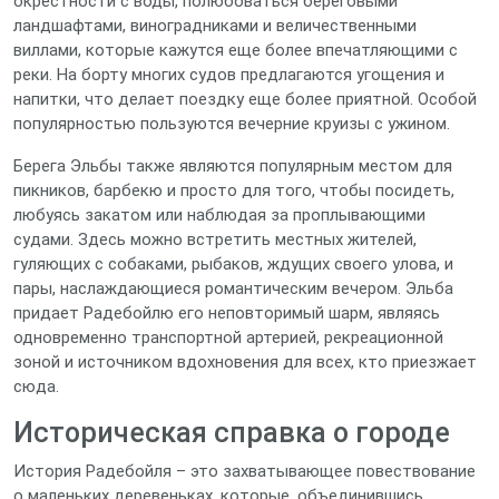
окрестности с воды, полюбоваться береговыми
ландшафтами, виноградниками и величественными
виллами, которые кажутся еще более впечатляющими с
реки. На борту многих судов предлагаются угощения и
напитки, что делает поездку еще более приятной. Особой
популярностью пользуются вечерние круизы с ужином.
Берега Эльбы также являются популярным местом для
пикников, барбекю и просто для того, чтобы посидеть,
любуясь закатом или наблюдая за проплывающими
судами. Здесь можно встретить местных жителей,
гуляющих с собаками, рыбаков, ждущих своего улова, и
пары, наслаждающиеся романтическим вечером. Эльба
придает Радебойлю его неповторимый шарм, являясь
одновременно транспортной артерией, рекреационной
зоной и источником вдохновения для всех, кто приезжает
сюда.
Историческая справка о городе
История Радебойля – это захватывающее повествование
о маленьких деревеньках, которые, объединившись,