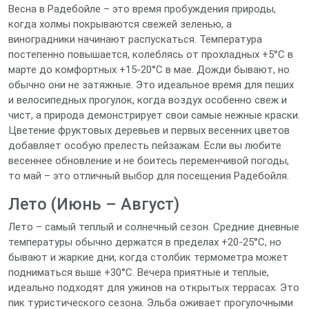
Весна в Радебойле – это время пробуждения природы,
когда холмы покрываются свежей зеленью, а
виноградники начинают распускаться. Температура
постепенно повышается, колеблясь от прохладных +5°C в
марте до комфортных +15-20°C в мае. Дожди бывают, но
обычно они не затяжные. Это идеальное время для пеших
и велосипедных прогулок, когда воздух особенно свеж и
чист, а природа демонстрирует свои самые нежные краски.
Цветение фруктовых деревьев и первых весенних цветов
добавляет особую прелесть пейзажам. Если вы любите
весеннее обновление и не боитесь переменчивой погоды,
то май – это отличный выбор для посещения Радебойля.
Лето (Июнь – Август)
Лето – самый теплый и солнечный сезон. Средние дневные
температуры обычно держатся в пределах +20-25°C, но
бывают и жаркие дни, когда столбик термометра может
подниматься выше +30°C. Вечера приятные и теплые,
идеально подходят для ужинов на открытых террасах. Это
пик туристического сезона. Эльба оживает прогулочными