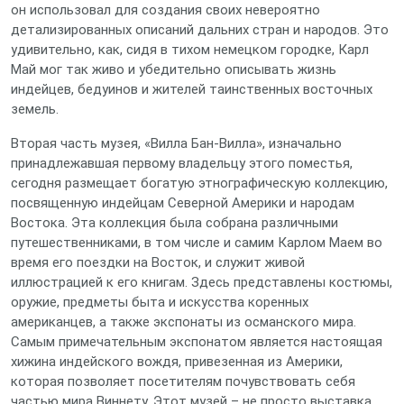
он использовал для создания своих невероятно
детализированных описаний дальних стран и народов. Это
удивительно, как, сидя в тихом немецком городке, Карл
Май мог так живо и убедительно описывать жизнь
индейцев, бедуинов и жителей таинственных восточных
земель.
Вторая часть музея, «Вилла Бан-Вилла», изначально
принадлежавшая первому владельцу этого поместья,
сегодня размещает богатую этнографическую коллекцию,
посвященную индейцам Северной Америки и народам
Востока. Эта коллекция была собрана различными
путешественниками, в том числе и самим Карлом Маем во
время его поездки на Восток, и служит живой
иллюстрацией к его книгам. Здесь представлены костюмы,
оружие, предметы быта и искусства коренных
американцев, а также экспонаты из османского мира.
Самым примечательным экспонатом является настоящая
хижина индейского вождя, привезенная из Америки,
которая позволяет посетителям почувствовать себя
частью мира Виннету. Этот музей – не просто выставка,