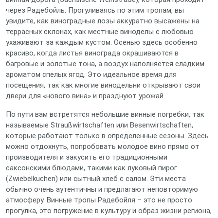
через Радебойль. Прогуливаясь по этим тропам, вы
увидите, как виноградные лозы аккуратно высажены на
террасных склонах, как местные виноделы с любовью
ухаживают за каждым кустом. Осенью здесь особенно
красиво, когда листья винограда окрашиваются в
багровые и золотые тона, а воздух наполняется сладким
ароматом спелых ягод. Это идеальное время для
посещения, так как многие винодельни открывают свои
двери для «нового вина» и празднуют урожай.
По пути вам встретятся небольшие винные погребки, так
называемые Straußwirtschaften или Besenwirtschaften,
которые работают только в определенные сезоны. Здесь
можно отдохнуть, попробовать молодое вино прямо от
производителя и закусить его традиционными
саксонскими блюдами, такими как луковый пирог
(Zwiebelkuchen) или сытный хлеб с салом. Эти места
обычно очень аутентичны и предлагают неповторимую
атмосферу. Винные тропы Радебойля – это не просто
прогулка, это погружение в культуру и образ жизни региона,