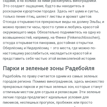
садами, а на холмах за ними раскинулись виноградники.
Это создает ощущение, будто вы находитесь в
роскошном курортном городке. Здесь нет шума и суеты,
только пение птиц, шелест листвы и аромат цветов.
Отсюда открываются прекрасные виды на долину Эльбы, и
можно провести часы, просто гуляя и любуясь красотой
окружающего мира. Обязательно поднимитесь на одну из
возвышенностей, например, на Финке (Finkenschlösschen),
откуда открывается панорама, достойная открытки.
Оберлёсниц и Нидерлёсниц – это места, где можно по-
настоящему расслабиться, насладиться красотой и
представить себя частью этой великолепной истории.
Парки и зеленые зоны Радебойля
Радебойль по праву считается одним из самых зеленых
городов региона. Помимо виноградников, здесь множество
прекрасных парков и уютных зеленых зон, которые станут
отличным местом для отдыха и релаксации. Эти зеленые
легкие города предлагают идеальные условия для
пикников, неспешных прогулок, пробежек или просто