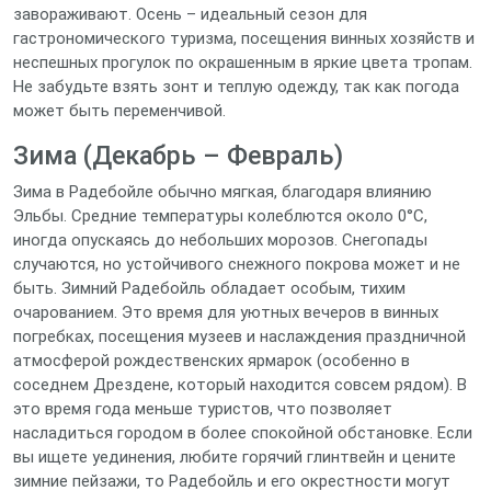
завораживают. Осень – идеальный сезон для
гастрономического туризма, посещения винных хозяйств и
неспешных прогулок по окрашенным в яркие цвета тропам.
Не забудьте взять зонт и теплую одежду, так как погода
может быть переменчивой.
Зима (Декабрь – Февраль)
Зима в Радебойле обычно мягкая, благодаря влиянию
Эльбы. Средние температуры колеблются около 0°C,
иногда опускаясь до небольших морозов. Снегопады
случаются, но устойчивого снежного покрова может и не
быть. Зимний Радебойль обладает особым, тихим
очарованием. Это время для уютных вечеров в винных
погребках, посещения музеев и наслаждения праздничной
атмосферой рождественских ярмарок (особенно в
соседнем Дрездене, который находится совсем рядом). В
это время года меньше туристов, что позволяет
насладиться городом в более спокойной обстановке. Если
вы ищете уединения, любите горячий глинтвейн и цените
зимние пейзажи, то Радебойль и его окрестности могут