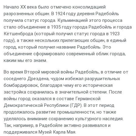
Начало XX века было отмечено консолидацией
разрозненных общин. В 1924 году деревня Радебойль
получила статус города. Кульминацией этого процесса
стало объединение в 1935 году города Радебойль и города
Кётшенброда (который получил статус города в 1923
году), а также нескольких прилегающих общин, в единый
город, который получил название Радебойль. Это
объединение сформировало современный облик города,
каким мы его знаем.
Во время Второй мировой войны Радебойль, в отличие от
соседнего Дрездена, чудом избежал разрушительных
бомбардировок, благодаря чему его историческая
застройка сохранилась в значительной степени. После
войны город оказался в составе Германской
Демократической Республики (ГДР). В этот период
продолжалось развитие промышленности, но также
уделялось внимание сохранению культурного наследия.
Так, например, в Радебойле активно развивался и
поддерживался Музей Карла Мая.