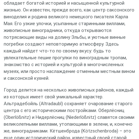
обладает богатой историей и насыщенной культурной
жизнью. Он известен, прежде всего, как центр саксонского
виноделия и родина великого немецкого писателя Карла
Мая. Его узкие улочки, усыпанные старинными виллами,
живописные виноградники, откуда открываются
потрясающие виды на долину Эльбы, и уютные винные
погребки создают неповторимую атмосферу. Здесь
каждый найдет что-то по своему вкусу: будь то
увлекательные пешие прогулки по виноградным тропам,
знакомство с историей и культурой в многочисленных
музеях, или просто наслаждение отменным местным вином
и саксонской кухней.
Город делится на несколько живописных районов, каждый
из которых имеет свой уникальный характер.
Альтрадебойль (Altradaubl) сохраняет очарование старого
центра с его историческими постройками. Оберлёсниц
(Oberlößnitz) и Нидерлёсниц (Niederlößnitz) славятся своими
великолепными виллами, утопающими в зелени, и, конечно
же, виноградниками. Кётшенброда (Kötzschenbroda) – это
еще один исторический район, известный своей старой