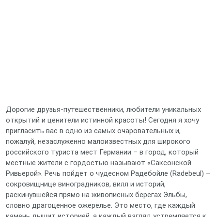
Дорогие друзья-путешественники, любители уникальных
открытий и ценители истинной красоты! Сегодня я хочу
пригласить вас в одно из самых очаровательных и,
пожалуй, незаслуженно малоизвестных для широкого
российского туриста мест Германии – в город, который
местные жители с гордостью называют «Саксонской
Ривьерой». Речь пойдет о чудесном Радебойле (Radebeul) –
сокровищнице виноградников, вилл и историй,
раскинувшейся прямо на живописных берегах Эльбы,
словно драгоценное ожерелье. Это место, где каждый
камень дышит историей, а каждый взгляд устремляется к