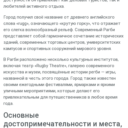
доступности он привлекает как деловых туристов, так и
любителей активного отдыха.
Город получил своё название от древнего английского
слова «rugg», означающего «крутую горку», что отражает
его слегка волнообразный рельеф. Современный Рагби
представляет собой гармоничное сочетание исторических
зданий, современных торговых центров, университетских
кампусов и спортивных сооружений мирового уровня.
В Рагби расположено несколько культурных институтов,
включая театр «Rugby Theatre», галерею современного
искусства и музеи, посвящённые истории регби — игры,
названной в честь этого города. Город также известен
своими ежегодными фестивалями, ярмарками и яркими
уличными мероприятиями, которые делают его
привлекательным для путешественников в любое время
года.
Основные
достопримечательности и места,