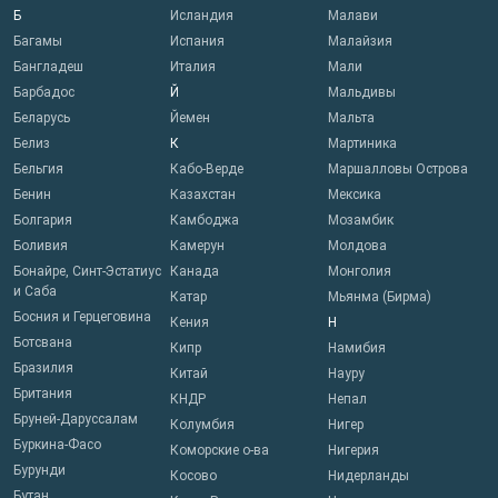
Б
Исландия
Малави
Багамы
Испания
Малайзия
Бангладеш
Италия
Мали
Барбадос
Й
Мальдивы
Беларусь
Йемен
Мальта
Белиз
К
Мартиника
Бельгия
Кабо-Верде
Маршалловы Острова
Бенин
Казахстан
Мексика
Болгария
Камбоджа
Мозамбик
Боливия
Камерун
Молдова
Бонайре, Синт-Эстатиус
Канада
Монголия
и Саба
Катар
Мьянма (Бирма)
Босния и Герцеговина
Кения
Н
Ботсвана
Кипр
Намибия
Бразилия
Китай
Науру
Британия
КНДР
Непал
Бруней-Даруссалам
Колумбия
Нигер
Буркина-Фасо
Коморские о-ва
Нигерия
Бурунди
Косово
Нидерланды
Бутан