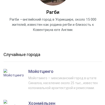
Рагби
Рагби —английский город в Уорикшире, около 15 000
жителей, известен как родина регби и близость к
Ковентри,на юге Англии.
Случайные города
Мойотцинго
Мойотзинго — мексиканский город в штате
Синалоа, население около 25 тыс., известен
колониальной архитектурой и ремеслами.
Хоэнмёльзен