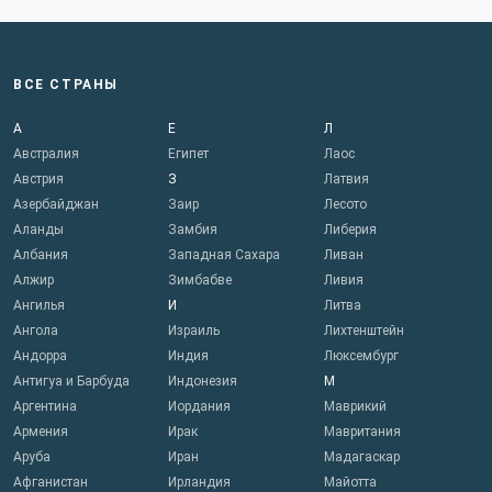
ВСЕ СТРАНЫ
А
Е
Л
Австралия
Египет
Лаос
Австрия
З
Латвия
Азербайджан
Заир
Лесото
Аланды
Замбия
Либерия
Албания
Западная Сахара
Ливан
Алжир
Зимбабве
Ливия
Ангилья
И
Литва
Ангола
Израиль
Лихтенштейн
Андорра
Индия
Люксембург
Антигуа и Барбуда
Индонезия
М
Аргентина
Иордания
Маврикий
Армения
Ирак
Мавритания
Аруба
Иран
Мадагаскар
Афганистан
Ирландия
Майотта