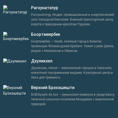
Рагхунатхпур
Рагхунатхпур, Индия: промышленный и энергетический
узел Западной Бенгалии. Важный транспортный центр,
ворота к природным красотам Пурулии.
Боортмеербек
Боортмербек — тихий, зеленый город в Бельгии,
провинции Фламандский Брабант. Лежит у реки Дийле,
рядом с Мехеленом и Лёвеном.
Дхуликхел
Дхулихель, Непал – живописный городок в Гималаях,
известный панорамными видами. Культурный центр и
база для треккинга.
Верхний Брэхэшешти
Brăhăşeştii de Sus — румынская коммуна в уезде Бакэу,
типичное сельское поселение Молдавии с живописной
природой.