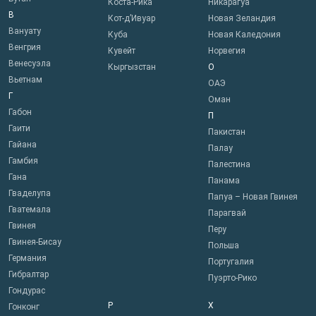
Коста-Рика
Никарагуа
В
Кот-д’Ивуар
Новая Зеландия
Вануату
Куба
Новая Каледония
Венгрия
Кувейт
Норвегия
Венесуэла
Кыргызстан
О
Вьетнам
ОАЭ
Г
Оман
Габон
П
Гаити
Пакистан
Гайана
Палау
Гамбия
Палестина
Гана
Панама
Гваделупа
Папуа – Новая Гвинея
Гватемала
Парагвай
Гвинея
Перу
Гвинея-Бисау
Польша
Германия
Португалия
Гибралтар
Пуэрто-Рико
Гондурас
Р
Х
Гонконг