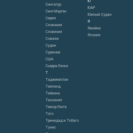
Ю
Сингапур
ЮАР
Синт-Мартен
Южный Судан
Сирия
Я
Словакия
Ямайка
Словения
Япония
Сомали
Судан
Суринам
США
Сьерра-Леоне
Т
Таджикистан
Таиланд
Тайвань
Танзания
Тимор-Лесте
Того
Тринидад и Тобаго
Тунис