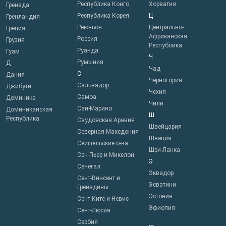
Республика Конго
Хорватия
Гренада
Республика Корея
Ц
Гренландия
Реюньон
Центрально-
Греция
Африканская
Россия
Грузия
Республика
Руанда
Гуам
Ч
Румыния
Д
Чад
С
Дания
Черногория
Сальвадор
Джибути
Чехия
Самоа
Доминика
Чили
Сан-Марино
Доминиканская
Ш
Республика
Саудовская Аравия
Швейцария
Северная Македония
Швеция
Сейшельские о-ва
Шри-Ланка
Сен-Пьер и Микелон
Э
Сенегал
Эквадор
Сент-Винсент и
Эсватини
Гренадины
Эстония
Сент-Китс и Невис
Эфиопия
Сент-Люсия
Сербия