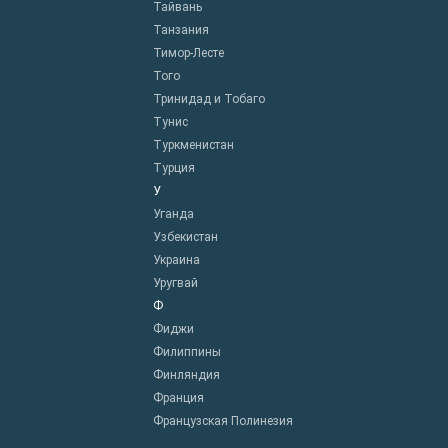
Тайвань
Танзания
Тимор-Лесте
Того
Тринидад и Тобаго
Тунис
Туркменистан
Турция
У
Уганда
Узбекистан
Украина
Уругвай
Ф
Фиджи
Филиппины
Финляндия
Франция
Французская Полинезия