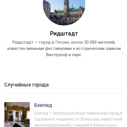
Ридштадт
Ридштадт — город в Гессен, около 30 000 жителей,
известен винными фестивалями и историческим замком
Винтерхоф и парк.
Случайные города
Бхилад
Бхилад — небольшой индустриальный город в
Гуджарате, недалеко от Вальсада, известный
железнодорожной станцией и близостью к