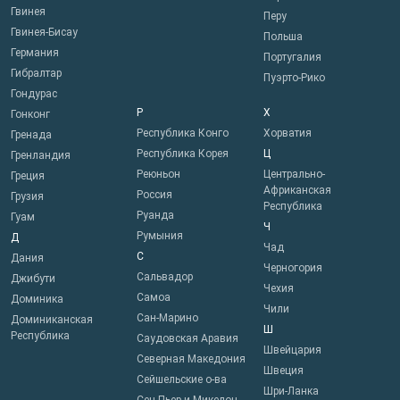
Гвинея
Перу
Гвинея-Бисау
Польша
Германия
Португалия
Гибралтар
Пуэрто-Рико
Гондурас
Р
Х
Гонконг
Республика Конго
Хорватия
Гренада
Республика Корея
Ц
Гренландия
Реюньон
Центрально-
Греция
Африканская
Россия
Грузия
Республика
Руанда
Гуам
Ч
Румыния
Д
Чад
С
Дания
Черногория
Сальвадор
Джибути
Чехия
Самоа
Доминика
Чили
Сан-Марино
Доминиканская
Ш
Республика
Саудовская Аравия
Швейцария
Северная Македония
Швеция
Сейшельские о-ва
Шри-Ланка