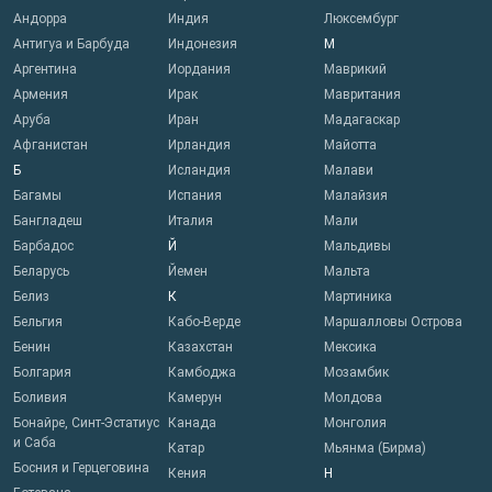
Андорра
Индия
Люксембург
Антигуа и Барбуда
Индонезия
М
Аргентина
Иордания
Маврикий
Армения
Ирак
Мавритания
Аруба
Иран
Мадагаскар
Афганистан
Ирландия
Майотта
Б
Исландия
Малави
Багамы
Испания
Малайзия
Бангладеш
Италия
Мали
Барбадос
Й
Мальдивы
Беларусь
Йемен
Мальта
Белиз
К
Мартиника
Бельгия
Кабо-Верде
Маршалловы Острова
Бенин
Казахстан
Мексика
Болгария
Камбоджа
Мозамбик
Боливия
Камерун
Молдова
Бонайре, Синт-Эстатиус
Канада
Монголия
и Саба
Катар
Мьянма (Бирма)
Босния и Герцеговина
Кения
Н