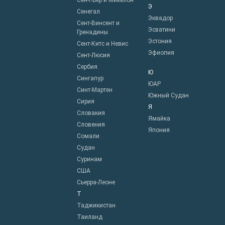
Сен-Пьер и Микелон
Э
Сенегал
Эквадор
Сент-Винсент и
Эсватини
Гренадины
Эстония
Сент-Китс и Невис
Эфиопия
Сент-Люсия
Сербия
Ю
Сингапур
ЮАР
Синт-Мартен
Южный Судан
Сирия
Я
Словакия
Ямайка
Словения
Япония
Сомали
Судан
Суринам
США
Сьерра-Леоне
Т
Таджикистан
Таиланд