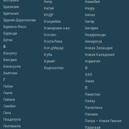
Ботсвана
Кипр
Намибия
Бразилия
Китай
Науру
Британия
КНДР
Непал
Бруней-Даруссалам
Колумбия
Нигер
Буркина-Фасо
Коморские о-ва
Нигерия
Бурунди
Косово
Нидерланды
Бутан
Коста-Рика
Никарагуа
В
Кот-д’Ивуар
Новая Зеландия
Вануату
Куба
Новая Каледония
Венгрия
Кувейт
Норвегия
Венесуэла
Кыргызстан
О
Вьетнам
ОАЭ
Г
Оман
Габон
П
Гаити
Пакистан
Гайана
Палау
Гамбия
Палестина
Гана
Панама
Гваделупа
Папуа – Новая Гвинея
Гватемала
Парагвай