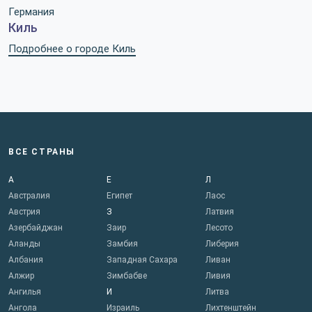
Германия
Киль
Подробнее о городе Киль
ВСЕ СТРАНЫ
А
Е
Л
Австралия
Египет
Лаос
Австрия
З
Латвия
Азербайджан
Заир
Лесото
Аланды
Замбия
Либерия
Албания
Западная Сахара
Ливан
Алжир
Зимбабве
Ливия
Ангилья
И
Литва
Ангола
Израиль
Лихтенштейн