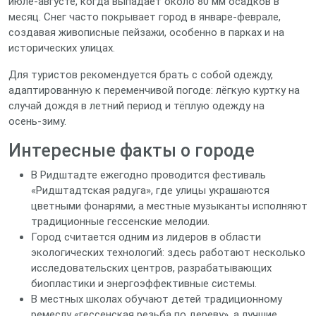
июле‑августе, когда выпадает около 80 мм осадков в
месяц. Снег часто покрывает город в январе‑феврале,
создавая живописные пейзажи, особенно в парках и на
исторических улицах.
Для туристов рекомендуется брать с собой одежду,
адаптированную к переменчивой погоде: лёгкую куртку на
случай дождя в летний период и тёплую одежду на
осень‑зиму.
Интересные факты о городе
В Ридштадте ежегодно проводится фестиваль
«Ридштадтская радуга», где улицы украшаются
цветными фонарями, а местные музыканты исполняют
традиционные гессенские мелодии.
Город считается одним из лидеров в области
экологических технологий: здесь работают несколько
исследовательских центров, разрабатывающих
биопластики и энергоэффективные системы.
В местных школах обучают детей традиционному
ремеслу «гессенская резьба по дереву», а лучшие