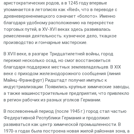
аристократических родов, а в 1245 году впервые
упоминается в летописях как «Ried», что в переводе с
древневерхненемецкого означает «болото». Именно
благодаря удобному расположению на перекрёстке
торговых путей, в XV‑XVI веках здесь развивалась
ремесленная деятельность: кузнечное дело, ткацкое
производство и гончарные мастерские.
В XVII веке, в разгаре Тридцатилетней войны, город
пережил несколько осад, но смог восстановиться
благодаря поддержке местных землевладельцев. В XIX
веке с приходом железнодорожного сообщения (линия
Майнц‑Франкфурт) Ридштадт получил импульс к
индустриализации. Появились крупные химические заводы,
а также машиностроительные предприятия, что привлекло
в регион рабочих из разных уголков Германии.
В послевоенный период (после 1945 г.) город стал частью
Федеративной Республики Германия и продолжил
развиваться как центр химической промышленности. В
1970‑х годах была построена новая жилой районная зона, а