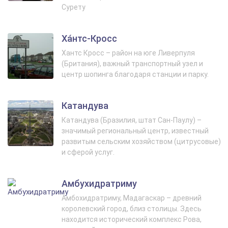
Сурету
Ха́нтс-Кросс
Хантс Кросс – район на юге Ливерпуля
(Британия), важный транспортный узел и
центр шопинга благодаря станции и парку.
Катандува
Катандува (Бразилия, штат Сан-Паулу) –
значимый региональный центр, известный
развитым сельским хозяйством (цитрусовые)
и сферой услуг.
Амбухидратриму
Амбохидратриму, Мадагаскар – древний
королевский город, близ столицы. Здесь
находится исторический комплекс Рова,