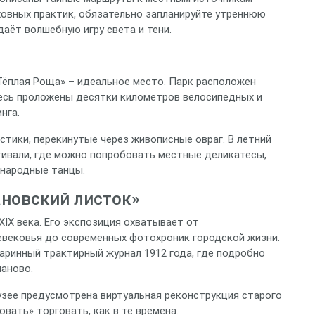
ховных практик, обязательно запланируйте утреннюю
даёт волшебную игру света и тени.
Тёплая Роща» – идеальное место. Парк расположен
Здесь проложены десятки километров велосипедных и
нга.
тики, перекинутые через живописные овраг. В летний
тивали, где можно попробовать местные деликатесы,
 народные танцы.
ановский листок»
IX века. Его экспозиция охватывает от
невековья до современных фотохроник городской жизни.
аринный трактирный журнал 1912 года, где подробно
маново.
узее предусмотрена виртуальная реконструкция старого
вать» торговать, как в те времена.