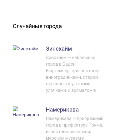
Случайные города
Зинсхайм
Зинсхайм — небольшой
город в Баден-
Вюртемберге, известный
виноградниками, старой
церковью и уютными
улочками. и ароматом в
Намерикава
Намэрикава — прибрежный
город в префектуре Тояма,
известный рыбалкой,
морским музеем и