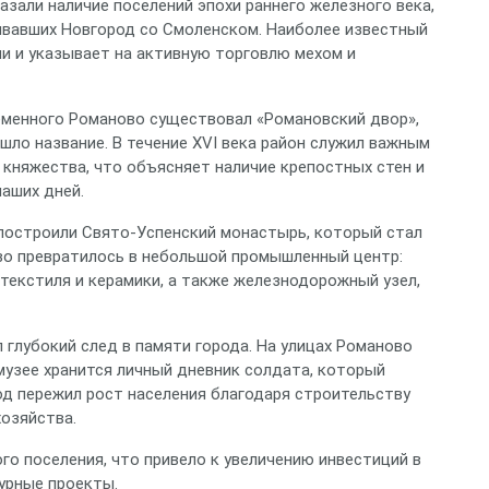
азали наличие поселений эпохи раннего железного века,
зывавших Новгород со Смоленском. Наиболее известный
ми и указывает на активную торговлю мехом и
ременного Романово существовал «Романовский двор»,
ло название. В течение XVI века район служил важным
княжества, что объясняет наличие крепостных стен и
наших дней.
е построили Свято‑Успенский монастырь, который стал
ово превратилось в небольшой промышленный центр:
текстиля и керамики, а также железнодорожный узел,
глубокий след в памяти города. На улицах Романово
музее хранится личный дневник солдата, который
од пережил рост населения благодаря строительству
хозяйства.
го поселения, что привело к увеличению инвестиций в
турные проекты.