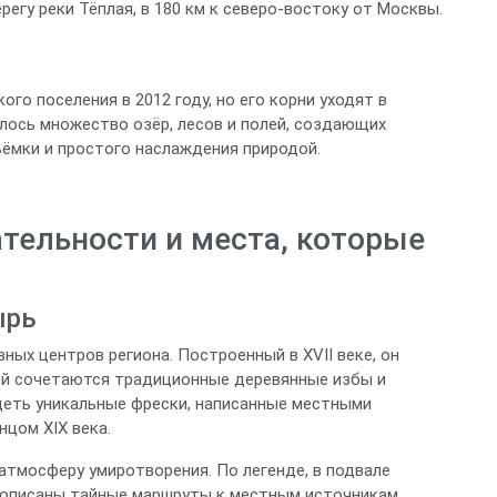
регу реки Тёплая, в 180 км к северо‑востоку от Москвы.
го поселения в 2012 году, но его корни уходят в
лось множество озёр, лесов и полей, создающих
ёмки и простого наслаждения природой.
тельности и места, которые
ырь
ных центров региона. Построенный в XVII веке, он
рой сочетаются традиционные деревянные избы и
деть уникальные фрески, написанные местными
нцом XIX века.
атмосферу умиротворения. По легенде, в подвале
й описаны тайные маршруты к местным источникам