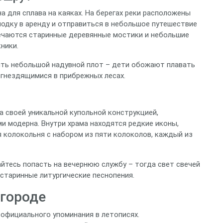
на для сплава на каяках. На берегах реки расположены
лодку в аренду и отправиться в небольшое путешествие
речаются старинные деревянные мостики и небольшие
ники.
ять небольшой надувной плот – дети обожают плавать
 гнездящимися в прибрежных лесах.
на своей уникальной купольной конструкцией,
и модерна. Внутри храма находятся редкие иконы,
я колокольня с набором из пяти колоколов, каждый из
айтесь попасть на вечернюю службу – тогда свет свечей
старинные литургические песнопения.
 городе
 официального упоминания в летописях.