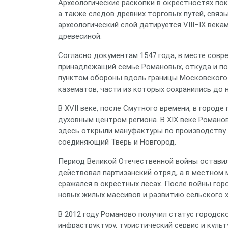
Археологические раскопки в окрестностях пок
а также следов древних торговых путей, свя
археологический слой датируется VIII–IX века
древесиной.
Согласно документам 1547 года, в месте сов
принадлежащий семье Романовых, откуда и пош
пунктом обороны вдоль границы Московского 
казематов, части из которых сохранились до 
В XVII веке, после Смутного времени, в город
духовным центром региона. В XIX веке Роман
здесь открыли мануфактуры по производству 
соединяющий Тверь и Новгород.
Период Великой Отечественной войны оставил 
действовал партизанский отряд, а в местном 
сражался в окрестных лесах. После войны гор
новых жилых массивов и развитию сельского 
В 2012 году Романово получил статус городско
инфраструктуру, туристический сервис и куль