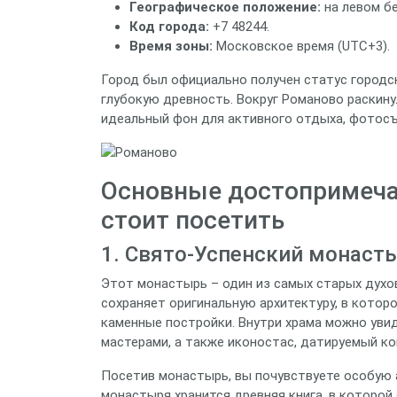
Географическое положение:
на левом бе
Код города:
+7 48244.
Время зоны:
Московское время (UTC+3).
Город был официально получен статус городско
глубокую древность. Вокруг Романово раскину
идеальный фон для активного отдыха, фотосъ
Основные достопримеча
стоит посетить
1. Свято‑Успенский монаст
Этот монастырь – один из самых старых духов
сохраняет оригинальную архитектуру, в кото
каменные постройки. Внутри храма можно уви
мастерами, а также иконостас, датируемый ко
Посетив монастырь, вы почувствуете особую 
монастыря хранится древняя книга, в которо