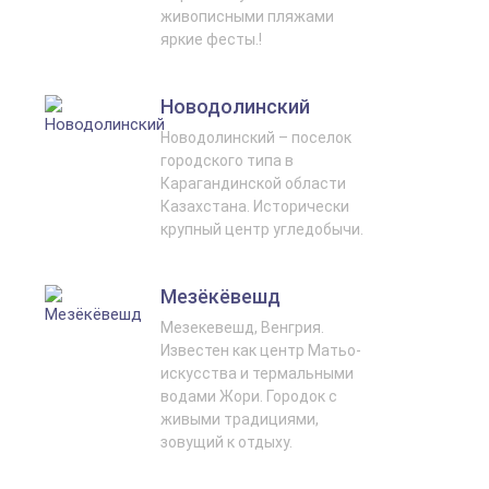
живописными пляжами
яркие фесты.!
Новодолинский
Новодолинский – поселок
городского типа в
Карагандинской области
Казахстана. Исторически
крупный центр угледобычи.
Мезёкёвешд
Мезекевешд, Венгрия.
Известен как центр Матьо-
искусства и термальными
водами Жори. Городок с
живыми традициями,
зовущий к отдыху.