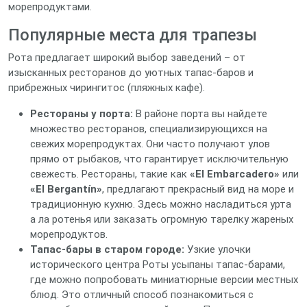
морепродуктами.
Популярные места для трапезы
Рота предлагает широкий выбор заведений – от
изысканных ресторанов до уютных тапас-баров и
прибрежных чирингитос (пляжных кафе).
Рестораны у порта:
В районе порта вы найдете
множество ресторанов, специализирующихся на
свежих морепродуктах. Они часто получают улов
прямо от рыбаков, что гарантирует исключительную
свежесть. Рестораны, такие как
«El Embarcadero»
или
«El Bergantín»
, предлагают прекрасный вид на море и
традиционную кухню. Здесь можно насладиться урта
а ла ротенья или заказать огромную тарелку жареных
морепродуктов.
Тапас-бары в старом городе:
Узкие улочки
исторического центра Роты усыпаны тапас-барами,
где можно попробовать миниатюрные версии местных
блюд. Это отличный способ познакомиться с