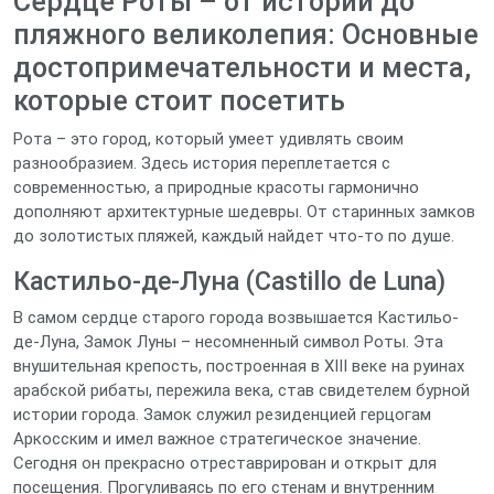
Сердце Роты – от истории до
пляжного великолепия: Основные
достопримечательности и места,
которые стоит посетить
Рота – это город, который умеет удивлять своим
разнообразием. Здесь история переплетается с
современностью, а природные красоты гармонично
дополняют архитектурные шедевры. От старинных замков
до золотистых пляжей, каждый найдет что-то по душе.
Кастильо-де-Луна (Castillo de Luna)
В самом сердце старого города возвышается Кастильо-
де-Луна, Замок Луны – несомненный символ Роты. Эта
внушительная крепость, построенная в XIII веке на руинах
арабской рибаты, пережила века, став свидетелем бурной
истории города. Замок служил резиденцией герцогам
Аркосским и имел важное стратегическое значение.
Сегодня он прекрасно отреставрирован и открыт для
посещения. Прогуливаясь по его стенам и внутренним