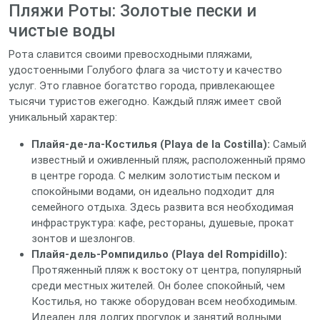
Пляжи Роты: Золотые пески и
чистые воды
Рота славится своими превосходными пляжами,
удостоенными Голубого флага за чистоту и качество
услуг. Это главное богатство города, привлекающее
тысячи туристов ежегодно. Каждый пляж имеет свой
уникальный характер:
Плайя-де-ла-Костилья (Playa de la Costilla):
Самый
известный и оживленный пляж, расположенный прямо
в центре города. С мелким золотистым песком и
спокойными водами, он идеально подходит для
семейного отдыха. Здесь развита вся необходимая
инфраструктура: кафе, рестораны, душевые, прокат
зонтов и шезлонгов.
Плайя-дель-Ромпидильо (Playa del Rompidillo):
Протяженный пляж к востоку от центра, популярный
среди местных жителей. Он более спокойный, чем
Костилья, но также оборудован всем необходимым.
Идеален для долгих прогулок и занятий водными