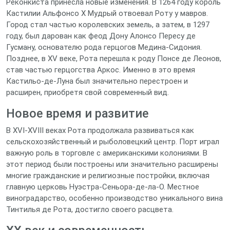
Реконкиста принесла новые изменения. В 1264 году король
Кастилии Альфонсо X Мудрый отвоевал Роту у мавров.
Город стал частью королевских земель, а затем, в 1297
году, был дарован как феод Дону Алонсо Пересу де
Гусману, основателю рода герцогов Медина-Сидония.
Позднее, в XV веке, Рота перешла к роду Понсе де Леонов,
став частью герцогства Аркос. Именно в это время
Кастильо-де-Луна был значительно перестроен и
расширен, приобретя свой современный вид.
Новое время и развитие
В XVI-XVIII веках Рота продолжала развиваться как
сельскохозяйственный и рыболовецкий центр. Порт играл
важную роль в торговле с американскими колониями. В
этот период были построены или значительно расширены
многие гражданские и религиозные постройки, включая
главную церковь Нуэстра-Сеньора-де-ла-О. Местное
виноградарство, особенно производство уникального вина
Тинтилья де Рота, достигло своего расцвета.