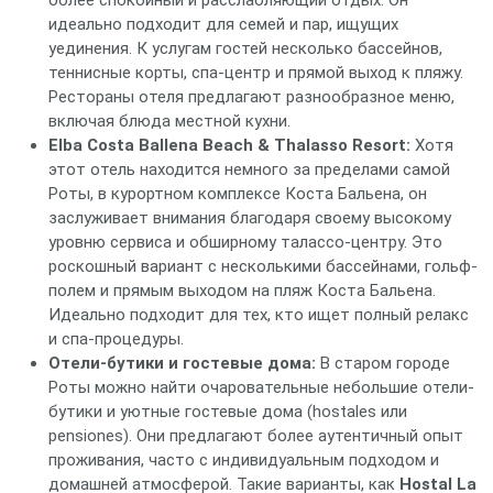
более спокойный и расслабляющий отдых. Он
идеально подходит для семей и пар, ищущих
уединения. К услугам гостей несколько бассейнов,
теннисные корты, спа-центр и прямой выход к пляжу.
Рестораны отеля предлагают разнообразное меню,
включая блюда местной кухни.
Elba Costa Ballena Beach & Thalasso Resort:
Хотя
этот отель находится немного за пределами самой
Роты, в курортном комплексе Коста Бальена, он
заслуживает внимания благодаря своему высокому
уровню сервиса и обширному талассо-центру. Это
роскошный вариант с несколькими бассейнами, гольф-
полем и прямым выходом на пляж Коста Бальена.
Идеально подходит для тех, кто ищет полный релакс
и спа-процедуры.
Отели-бутики и гостевые дома:
В старом городе
Роты можно найти очаровательные небольшие отели-
бутики и уютные гостевые дома (hostales или
pensiones). Они предлагают более аутентичный опыт
проживания, часто с индивидуальным подходом и
домашней атмосферой. Такие варианты, как
Hostal La