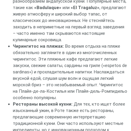
разнообразием андалусской кухни. Популярные места,
такие как
«Badulaque»
или
«El Tragaluz»
, предлагают
живую атмосферу и широкий выбор тапас, от
классических до инновационных. Не стесняйтесь
заходить в неприметные на первый взгляд заведения
– часто именно там скрываются настоящие
кулинарные сокровища.
Чирингитос на пляжах:
Во время отдыха на пляже
обязательно загляните в один из многочисленных
чирингитос. Эти пляжные кафе предлагают легкие
закуски, свежие салаты, сардины на гриле («espetos de
sardinas») и прохладительные напитки. Наслаждаться
вкусной едой, слушая шум волн и ощущая легкий
морской бриз – это незабываемый опыт. Чирингитос
на Плайя-де-ла-Костилья или Плайя-дель-Ромпидильо
особенно популярны.
Рестораны высокой кухни:
Для тех, кто ищет более
изысканный ужин, в Роте также есть рестораны,
предлагающие современную интерпретацию
традиционной кухни. Они часто используют местные
ингредиенты, но с инновационным подходом к