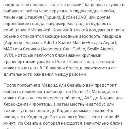
предполагает перелет со стыковками. Чаще всего туристы
выбирают рейсы через крупные международные хабы,
такие как Стамбул (Турция), Дубай (ОАЭ) или другие
европейские города, например, Белград, откуда есть
сообщение с Испанией. Конечной точкой воздушного пути
обычно становятся международные аэропорты Мадрида
(Аэропорт Барахас, Adolfo Suárez Madrid–Barajas Airport,
MAD) или Севильи (Аэропорт Сан-Пабло, Seville Airport,
SVQ), которые являются ближайшими крупными
транспортными узлами к Роте. Перелет со стыковкой
может занять от 8-10 часов и более, в зависимости от
длительности ожидания между рейсами.
После прибытия в Мадрид или Севилью вам предстоит
выбрать наземный транспорт до Роты. Из Мадрида это
может быть высокоскоростной поезд AVE до Кадиса или
Херес-де-ла-Фронтеры, а затем местный автобус или
такси. Путь на поезде до Кадиса занимает около 4-х
часов, а от Кадиса до Роты на автобусе – еще около 45
минут. Из Севильи, которая находится значительно ближе