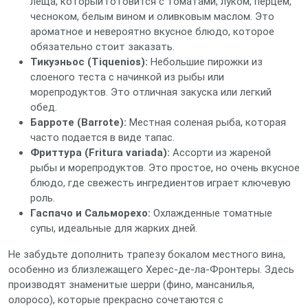
леща, который готовится с томатами, луком, перцем,
чесноком, белым вином и оливковым маслом. Это
ароматное и невероятно вкусное блюдо, которое
обязательно стоит заказать.
Тикуэньос (Tiquenios):
Небольшие пирожки из
слоеного теста с начинкой из рыбы или
морепродуктов. Это отличная закуска или легкий
обед.
Барроте (Barrote):
Местная соленая рыба, которая
часто подается в виде тапас.
Фриттура (Fritura variada):
Ассорти из жареной
рыбы и морепродуктов. Это простое, но очень вкусное
блюдо, где свежесть ингредиентов играет ключевую
роль.
Гаспачо и Сальморехо:
Охлажденные томатные
супы, идеальные для жарких дней.
Не забудьте дополнить трапезу бокалом местного вина,
особенно из близлежащего Херес-де-ла-Фронтеры. Здесь
производят знаменитые шерри (фино, мансанилья,
олоросо), которые прекрасно сочетаются с