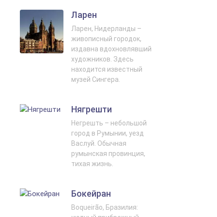
Ларен
Ларен, Нидерланды –
живописный городок,
издавна вдохновлявший
художников. Здесь
находится известный
музей Сингера.
Нягрешти
Негрешть – небольшой
город в Румынии, уезд
Васлуй. Обычная
румынская провинция,
тихая жизнь.
Бокейран
Boqueirão, Бразилия: