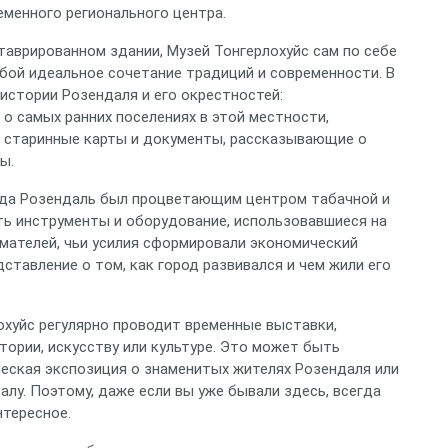
еменного регионального центра.
таврированном здании, Музей Тонгерлохуйс сам по себе
бой идеальное сочетание традиций и современности. В
 истории Розендаля и его окрестностей:
о самых ранних поселениях в этой местности,
, старинные карты и документы, рассказывающие о
ы.
огда Розендаль был процветающим центром табачной и
ь инструменты и оборудование, использовавшиеся на
имателей, чьи усилия сформировали экономический
ставление о том, как город развивался и чем жили его
охуйс регулярно проводит временные выставки,
ории, искусству или культуре. Это может быть
еская экспозиция о знаменитых жителях Розендаля или
лу. Поэтому, даже если вы уже бывали здесь, всегда
нтересное.