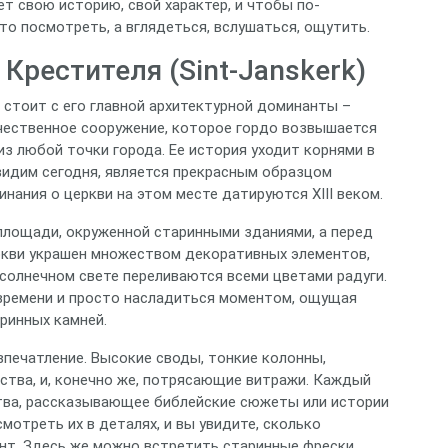
т свою историю, свой характер, и чтобы по-
то посмотреть, а вглядеться, вслушаться, ощутить.
Крестителя (Sint-Janskerk)
 стоит с его главной архитектурной доминанты –
чественное сооружение, которое гордо возвышается
из любой точки города. Ее история уходит корнями в
видим сегодня, является прекрасным образцом
нания о церкви на этом месте датируются XIII веком.
 площади, окруженной старинными зданиями, а перед
еркви украшен множеством декоративных элементов,
солнечном свете переливаются всеми цветами радуги.
 времени и просто насладиться моментом, ощущая
аринных камней.
впечатление. Высокие своды, тонкие колонны,
тва, и, конечно же, потрясающие витражи. Каждый
тва, рассказывающее библейские сюжеты или истории
мотреть их в деталях, и вы увидите, сколько
нт. Здесь же можно встретить старинные фрески,