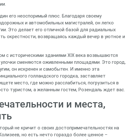
ии.
дин его неоспоримый плюс. Благодаря своему
дорожных и автомобильных магистралей, он легко
ии. Это делает его отличной базой для радиальных
ать окрестности, возвращаясь каждый вечер в уютное и
дом с историческими зданиями XIX века возвышаются
 улочки сменяются оживленными площадями. Это город,
гим, он искренен и самобытен. И именно эта
инциального голландского городка, заставляет
 ищете место, где можно расслабиться, погрузиться в
осто туристом, а желанным гостем, Розендаль ждет вас.
чательности и места,
ить
который не кричит о своих достопримечательностях на
Колизеев, но есть нечто гораздо более ценное –