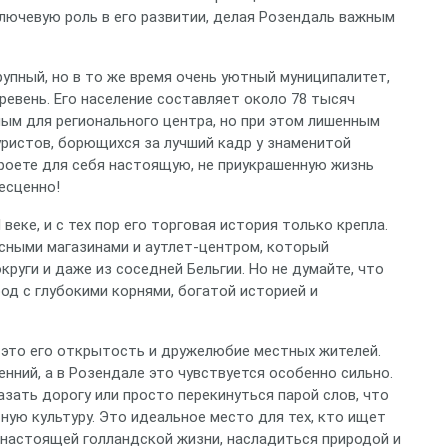
лючевую роль в его развитии, делая Розендаль важным
рупный, но в то же время очень уютный муниципалитет,
евень. Его население составляет около 78 тысяч
ым для регионального центра, но при этом лишенным
уристов, борющихся за лучший кадр у знаменитой
роете для себя настоящую, не приукрашенную жизнь
бесценно!
веке, и с тех пор его торговая история только крепла.
асными магазинами и аутлет-центром, который
руги и даже из соседней Бельгии. Но не думайте, что
од с глубокими корнями, богатой историей и
к это его открытость и дружелюбие местных жителей.
енний, а в Розендале это чувствуется особенно сильно.
зать дорогу или просто перекинуться парой слов, что
ую культуру. Это идеальное место для тех, кто ищет
 настоящей голландской жизни, насладиться природой и