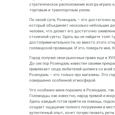
стратегическое расположение всегда играло к
торговым и транспортным узлом.
По своей сути, Розендаль – это достаточно к
который объединяет несколько небольших дер
человек, что делает его достаточно оживленн
столичной суеты. Здесь вы не найдете толп т
достопримечательности, но вместо этого отк
голландской провинции. И это, поверьте мне, 
Город получил свои рыночные права еще в XVII 
До сих пор Розендаль известен своими прекр
привлекает сюда любителей шопинга со всей ок
Розендаль – это только про магазины. Это гор
совершенно особенной атмосферой.
Что особенно меня поразило в Розендале, та
Голландцы, как известно, народ прямой и искр
Здесь каждый готов прийти на помощь, подска
создает ощущение полного погружения в местн
аутентичный опыт, хочет почувствовать ритм