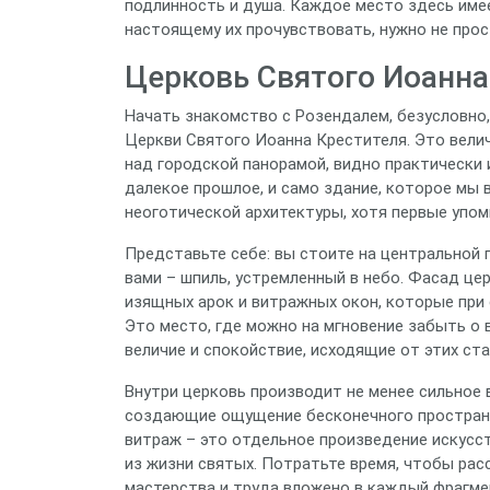
подлинность и душа. Каждое место здесь имее
настоящему их прочувствовать, нужно не прос
Церковь Святого Иоанна 
Начать знакомство с Розендалем, безусловно,
Церкви Святого Иоанна Крестителя. Это вели
над городской панорамой, видно практически 
далекое прошлое, и само здание, которое мы 
неоготической архитектуры, хотя первые упоми
Представьте себе: вы стоите на центральной
вами – шпиль, устремленный в небо. Фасад ц
изящных арок и витражных окон, которые при 
Это место, где можно на мгновение забыть о
величие и спокойствие, исходящие от этих ст
Внутри церковь производит не менее сильное 
создающие ощущение бесконечного пространс
витраж – это отдельное произведение искусс
из жизни святых. Потратьте время, чтобы расс
мастерства и труда вложено в каждый фрагме