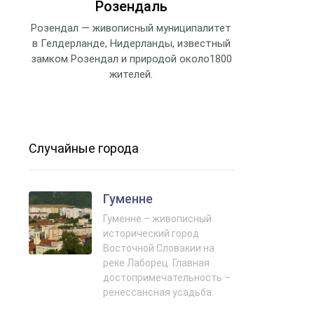
Розендаль
Розендал — живописный муниципалитет
в Гелдерланде, Нидерланды, известный
замком Розендал и природой около1800
жителей.
Случайные города
Гуменне
Гуменне – живописный
исторический город
Восточной Словакии на
реке Лаборец. Главная
достопримечательность –
ренессансная усадьба.