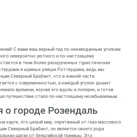
чений! С вами ваш верный гид по неизведанным уголкам
одного невероятно уютного и по-настоящему
стается в тени более раскрученных туристических
стердама и шумных улицах Роттердама, ведь мы
нции Северный Брабант, что в южной части
етается с современностью, а каждый уголок дышит
емало времени, изучая его вдоль и поперек, и готов
аше путешествие стало по-настоящему незабываемым.
 о городе Розендаль
 на карте, это целый мир, спрятанный от глаз массового
ии Северный Брабант, он является своего рода
кольких шагах от бельгийской границы. Это