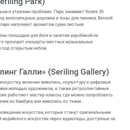
riling Park)
ха и утренних пробежек. Парк занимает более 30
ону, велосипедные дорожки и зоны для пикника. Весной
парк наполняет ароматом сухих листьев.
ны площадки для йоги и занятия аэробикой на
сто проходят концерты местных музыкальных
и под открытым небом.
нг Галли» (Seriling Gallery)
искусству, включая живопись, скульптуру и цифровые
авки молодых художников, а также ретроспективные
акже работают мастер‑классы, где можно попробовать
ение из бамбука или живопись по ткани.
изведения искусства, которые станут оригинальными
й индийского искусства через аудиогиды, доступные на