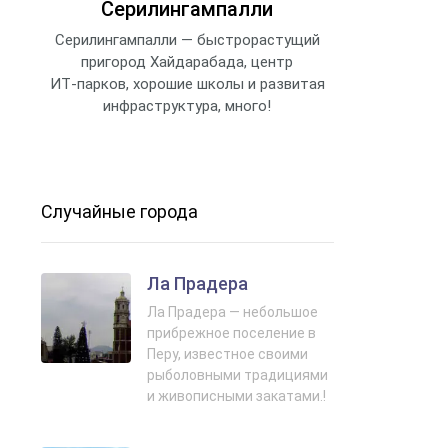
Серилингампалли
Серилингампалли — быстрорастущий
пригород Хайдарабада, центр
ИТ‑парков, хорошие школы и развитая
инфраструктура, много!
Случайные города
Ла Прадера
Ла Прадера — небольшое
прибрежное поселение в
Перу, известное своими
рыболовными традициями
и живописными закатами.!