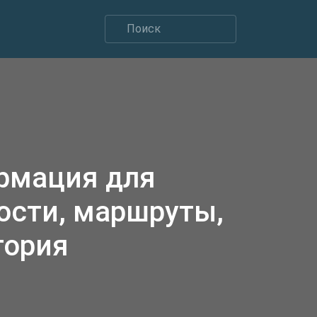
рмация для
ости, маршруты,
тория