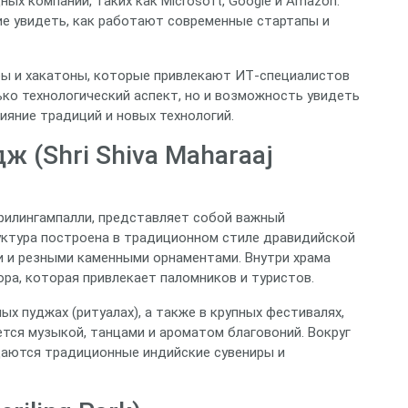
х компаний, таких как Microsoft, Google и Amazon.
е увидеть, как работают современные стартапы и
ары и хакатоны, которые привлекают ИТ‑специалистов
лько технологический аспект, но и возможность увидеть
ияние традиций и новых технологий.
 (Shri Shiva Maharaaj
рилингампалли, представляет собой важный
уктура построена в традиционном стиле дравидийской
и и резными каменными орнаментами. Внутри храма
ра, которая привлекает паломников и туристов.
х пуджах (ритуалах), а также в крупных фестивалях,
ется музыкой, танцами и ароматом благовоний. Вокруг
даются традиционные индийские сувениры и