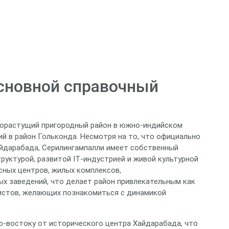
сновной справочный
ыстрорастущий пригородный район в южно‑индийском
й в район Гольконда. Несмотря на то, что официально
йдарабада, Серилингампалли имеет собственный
уктурой, развитой IT‑индустрией и живой культурной
ных центров, жилых комплексов,
ых заведений, что делает район привлекательным как
ристов, желающих познакомиться с динамикой
ро‑востоку от исторического центра Хайдарабада, что