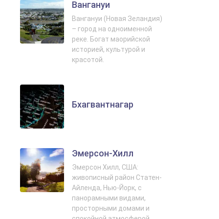
Вангануи
Вангануи (Новая Зеландия)
– город на одноименной
реке. Богат маорийской
историей, культурой и
красотой.
Бхагвантнагар
Эмерсон‑Хилл
Эмерсон Хилл, США:
живописный район Статен-
Айленда, Нью-Йорк, с
панорамными видами,
просторными домами и
спокойной атмосферой.