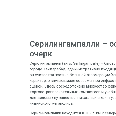
Серилингампалли – о
очерк
Серилингампалли (англ. Serilingampalle) – б
городе Хайдарабад, административно входящи
он считается частью большой агломерации Ха
характер, отличающийся современной инфрастр
сценой. Здесь сосредоточено множество офис
торгово‑развлекательных комплексов и учебн
для деловых путешественников, так и для ту
индийского мегаполиса.
Серилингампалли находится в 10‑15 км к севе