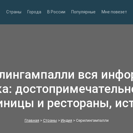
Страны
Города
В России
Популярные
Мне повезет
илингампалли вся инфо
а: достопримечательн
иницы и рестораны, ис
Главная
>
Страны
>
Индия
>
Серилингампалли