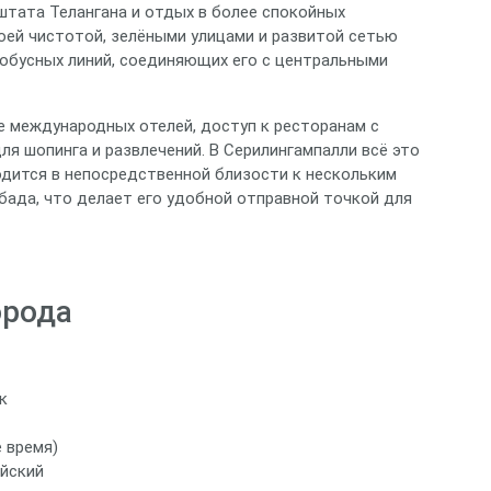
штата Телангана и отдых в более спокойных
оей чистотой, зелёными улицами и развитой сетью
обусных линий, соединяющих его с центральными
е международных отелей, доступ к ресторанам с
ля шопинга и развлечений. В Серилингампалли всё это
ходится в непосредственной близости к нескольким
ада, что делает его удобной отправной точкой для
орода
к
 время)
ийский