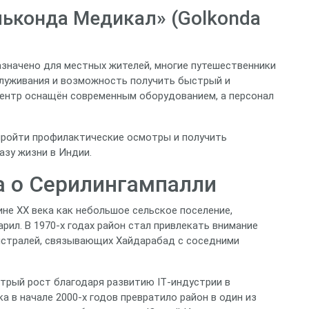
ьконда Медикал» (Golkonda
азначено для местных жителей, многие путешественники
луживания и возможность получить быстрый и
Центр оснащён современным оборудованием, а персонал
пройти профилактические осмотры и получить
азу жизни в Индии.
а о Серилингампалли
ине XX века как небольшое сельское поселение,
рил. В 1970‑х годах район стал привлекать внимание
истралей, связывающих Хайдарабад с соседними
стрый рост благодаря развитию IT‑индустрии в
а в начале 2000‑х годов превратило район в один из