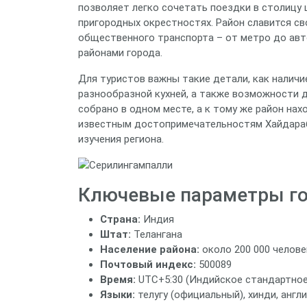
позволяет легко сочетать поездки в столицу 
пригородных окрестностях. Район славится св
общественного транспорта – от метро до авт
районами города.
Для туристов важны такие детали, как наличи
разнообразной кухней, а также возможности д
собрано в одном месте, а к тому же район на
известным достопримечательностям Хайдараб
изучения региона.
Ключевые параметры г
Страна:
Индия
Штат:
Телангана
Население района:
около 200 000 челове
Почтовый индекс:
500089
Время:
UTC+5:30 (Индийское стандартное
Языки:
телугу (официальный), хинди, англ