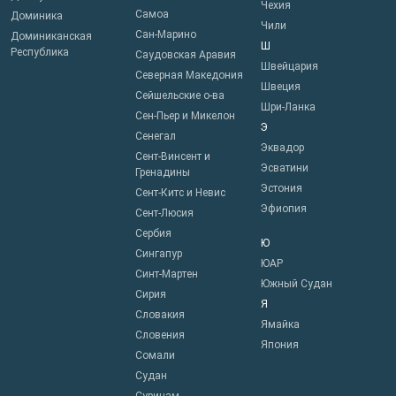
Чехия
Самоа
Доминика
Чили
Сан-Марино
Доминиканская
Ш
Республика
Саудовская Аравия
Швейцария
Северная Македония
Швеция
Сейшельские о-ва
Шри-Ланка
Сен-Пьер и Микелон
Э
Сенегал
Эквадор
Сент-Винсент и
Эсватини
Гренадины
Эстония
Сент-Китс и Невис
Эфиопия
Сент-Люсия
Сербия
Ю
Сингапур
ЮАР
Синт-Мартен
Южный Судан
Сирия
Я
Словакия
Ямайка
Словения
Япония
Сомали
Судан