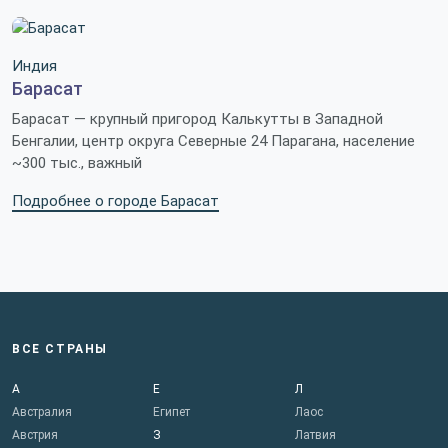
Индия
Барасат
Барасат — крупный пригород Калькутты в Западной
Бенгалии, центр округа Северные 24 Парагана, население
~300 тыс., важный
Подробнее о городе Барасат
ВСЕ СТРАНЫ
А
Е
Л
Австралия
Египет
Лаос
Австрия
З
Латвия