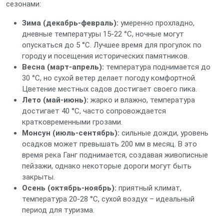
сезонами:
Зима (декабрь‑февраль):
умеренно прохладно,
дневные температуры 15‑22 °C, ночные могут
опускаться до 5 °C. Лучшее время для прогулок по
городу и посещения исторических памятников.
Весна (март‑апрель):
температура поднимается до
30 °C, но сухой ветер делает погоду комфортной.
Цветение местных садов достигает своего пика.
Лето (май‑июнь):
жарко и влажно, температура
достигает 40 °C, часто сопровождается
кратковременными грозами.
Монсун (июль‑сентябрь):
сильные дожди, уровень
осадков может превышать 200 мм в месяц. В это
время река Ганг поднимается, создавая живописные
пейзажи, однако некоторые дороги могут быть
закрыты.
Осень (октябрь‑ноябрь):
приятный климат,
температура 20‑28 °C, сухой воздух – идеальный
период для туризма.