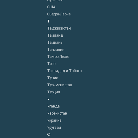
Суринам
США
Сьерра-Леоне
Т
Таджикистан
Таиланд
Тайвань
Танзания
Тимор-Лесте
Того
Тринидад и Тобаго
Тунис
Туркменистан
Турция
У
Уганда
Узбекистан
Украина
Уругвай
Ф