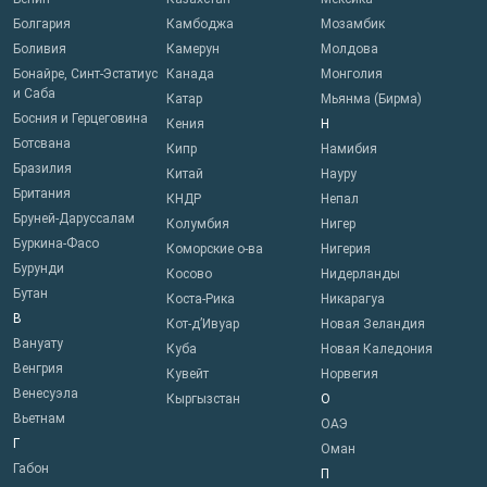
Болгария
Камбоджа
Мозамбик
Боливия
Камерун
Молдова
Бонайре, Синт-Эстатиус
Канада
Монголия
и Саба
Катар
Мьянма (Бирма)
Босния и Герцеговина
Кения
Н
Ботсвана
Кипр
Намибия
Бразилия
Китай
Науру
Британия
КНДР
Непал
Бруней-Даруссалам
Колумбия
Нигер
Буркина-Фасо
Коморские о-ва
Нигерия
Бурунди
Косово
Нидерланды
Бутан
Коста-Рика
Никарагуа
В
Кот-д’Ивуар
Новая Зеландия
Вануату
Куба
Новая Каледония
Венгрия
Кувейт
Норвегия
Венесуэла
Кыргызстан
О
Вьетнам
ОАЭ
Г
Оман
Габон
П