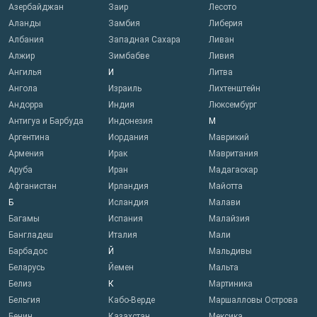
Азербайджан
Заир
Лесото
Аланды
Замбия
Либерия
Албания
Западная Сахара
Ливан
Алжир
Зимбабве
Ливия
Ангилья
И
Литва
Ангола
Израиль
Лихтенштейн
Андорра
Индия
Люксембург
Антигуа и Барбуда
Индонезия
М
Аргентина
Иордания
Маврикий
Армения
Ирак
Мавритания
Аруба
Иран
Мадагаскар
Афганистан
Ирландия
Майотта
Б
Исландия
Малави
Багамы
Испания
Малайзия
Бангладеш
Италия
Мали
Барбадос
Й
Мальдивы
Беларусь
Йемен
Мальта
Белиз
К
Мартиника
Бельгия
Кабо-Верде
Маршалловы Острова
Бенин
Казахстан
Мексика