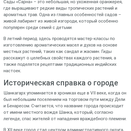
Сады «Сарна» – это небольшая, но ухоженная оранжерея,
где выращивают редкие виды тропических растений и
ароматных трав. Одна из главных особенностей садов –
живой лабиринт из живой изгороди, который особенно
популярен среди семей с детьми.
В летний период здесь проводятся мастер‑классы по
изготовлению ароматических масел и духов на основе
местных растений, таких как сандал и жасмин. Гиды
расскажут о целебных свойствах каждого растения, а
также поделятся рецептами традиционных индийских
настоек.
Историческая справка о городе
Шанкагарх упоминается в хрониках еще в VII веке, когда он
был небольшим поселением на торговом пути между Дели
и Бенаресом. Считается, что название города происходит
от имени местного вождя Шанка, который, согласно
легенде, спас жителей от нападения враждебного племени.
В XII веке город стал центром административного округа,