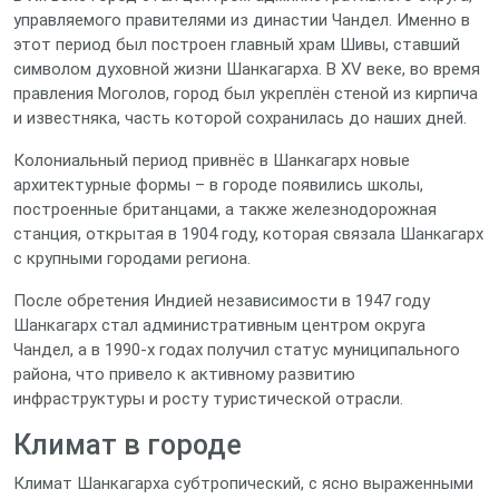
управляемого правителями из династии Чандел. Именно в
этот период был построен главный храм Шивы, ставший
символом духовной жизни Шанкагарха. В XV веке, во время
правления Моголов, город был укреплён стеной из кирпича
и известняка, часть которой сохранилась до наших дней.
Колониальный период привнёс в Шанкагарх новые
архитектурные формы – в городе появились школы,
построенные британцами, а также железнодорожная
станция, открытая в 1904 году, которая связала Шанкагарх
с крупными городами региона.
После обретения Индией независимости в 1947 году
Шанкагарх стал административным центром округа
Чандел, а в 1990‑х годах получил статус муниципального
района, что привело к активному развитию
инфраструктуры и росту туристической отрасли.
Климат в городе
Климат Шанкагарха субтропический, с ясно выраженными