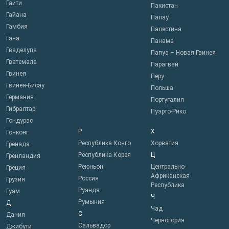
Гаити
Пакистан
Гайана
Палау
Гамбия
Палестина
Гана
Панама
Гваделупа
Папуа – Новая Гвинея
Гватемала
Парагвай
Гвинея
Перу
Гвинея-Бисау
Польша
Германия
Португалия
Гибралтар
Пуэрто-Рико
Гондурас
Р
Х
Гонконг
Республика Конго
Хорватия
Гренада
Республика Корея
Ц
Гренландия
Реюньон
Центрально-
Греция
Африканская
Россия
Грузия
Республика
Руанда
Гуам
Ч
Румыния
Д
Чад
С
Дания
Черногория
Сальвадор
Джибути