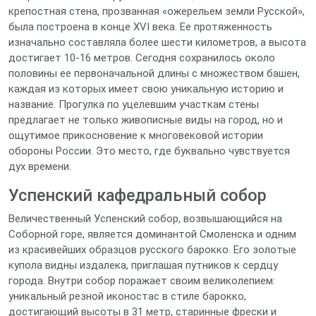
крепостная стена, прозванная «ожерельем земли Русской»,
была построена в конце XVI века. Ее протяженность
изначально составляла более шести километров, а высота
достигает 10-16 метров. Сегодня сохранилось около
половины ее первоначальной длины с множеством башен,
каждая из которых имеет свою уникальную историю и
название. Прогулка по уцелевшим участкам стены
предлагает не только живописные виды на город, но и
ощутимое прикосновение к многовековой истории
обороны России. Это место, где буквально чувствуется
дух времени.
Успенский кафедральный собор
Величественный Успенский собор, возвышающийся на
Соборной горе, является доминантой Смоленска и одним
из красивейших образцов русского барокко. Его золотые
купола видны издалека, приглашая путников к сердцу
города. Внутри собор поражает своим великолепием:
уникальный резной иконостас в стиле барокко,
достигающий высоты в 31 метр, старинные фрески и