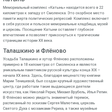
Мемориальный комплекс «Катынь» находится всего в 22
километрах к западу от Смоленска. Это скорбное место
памяти жертв политических репрессий. Комплекс включает
в себя русское и польское мемориальные кладбища, музей
и церковь. Посещение Катыни оставляет глубокое
впечатление и позволяет прикоснуться к трагическим
страницам истории XX века.
Талашкино и Флёново
Усадьба Талашкино и хутор Флёново расположены
примерно в 18 километрах от Смоленска и являются
уникальным памятником русской культуры конца XIX –
начала XX века. Здесь, благодаря меценатству княгини
Марии Тенишевой, был создан крупный художественный
центр, где работали такие выдающиеся деятели
искусства, как Николай Рерих, Михаил Врубель, Илья Репин.
В Флёново можно увидеть знаменитый теремок,
расписанный по эскизам Сергея Малютина, церковь
Святого Духа с мозаиками Рериха, а также музейные