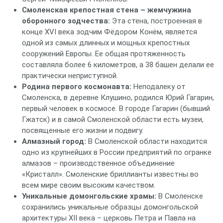
Смоленская крепостная стена – жемчужина
оборонного зодчества:
Эта стена, построенная в
конце XVI века зодчим Фёдором Конём, является
одной из самых длинных и мощных крепостных
сооружений Европы. Ее общая протяженность
составляла более 6 километров, а 38 башен делали ее
практически неприступной.
Родина первого космонавта:
Неподалеку от
Смоленска, в деревне Клушино, родился Юрий Гагарин,
первый человек в космосе. В городе Гагарин (бывший
Гжатск) и в самой Смоленской области есть музеи,
посвященные его жизни и подвигу.
Алмазный город:
В Смоленской области находится
одно из крупнейших в России предприятий по огранке
алмазов – производственное объединение
«Кристалл». Смоленские бриллианты известны во
всем мире своим высоким качеством.
Уникальные домонгольские храмы:
В Смоленске
сохранились уникальные образцы домонгольской
архитектуры XII века – церковь Петра и Павла на