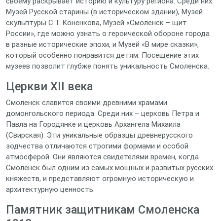
своему раскрывает историю и культуру региона. Среди них:
Музей Русской старины (в историческом здании), Музей
скульптуры С.Т. Коненкова, Музей «Смоленск – щит
России», где можно узнать о героической обороне города
в разные исторические эпохи, и Музей «В мире сказки»,
который особенно понравится детям. Посещение этих
музеев позволит глубже понять уникальность Смоленска.
Церкви XII века
Смоленск славится своими древними храмами
домонгольского периода. Среди них – церковь Петра и
Павла на Городянке и церковь Архангела Михаила
(Свирская). Эти уникальные образцы древнерусского
зодчества отличаются строгими формами и особой
атмосферой. Они являются свидетелями времен, когда
Смоленск был одним из самых мощных и развитых русских
княжеств, и представляют огромную историческую и
архитектурную ценность.
Памятник защитникам Смоленска