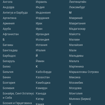
Ангола
Израиль
Лихтенштейн
Андорра
Индия
Люксембург
Антигуа и Барбуда
Индонезия
М
Аргентина
Иордания
Маврикий
Армения
Ирак
Мавритания
Аруба
Иран
Мадагаскар
Афганистан
Ирландия
Майотта
Б
Исландия
Малави
Багамы
Испания
Малайзия
Бангладеш
Италия
Мали
Барбадос
Й
Мальдивы
Беларусь
Йемен
Мальта
Белиз
К
Мартиника
Бельгия
Кабо-Верде
Маршалловы Острова
Бенин
Казахстан
Мексика
Болгария
Камбоджа
Мозамбик
Боливия
Камерун
Молдова
Бонайре, Синт-Эстатиус
Канада
Монголия
и Саба
Катар
Мьянма (Бирма)
Босния и Герцеговина
Кения
Н