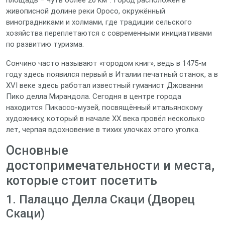
площадь – чуть более 20 км². Город расположен в
живописной долине реки Оросо, окружённый
виноградниками и холмами, где традиции сельского
хозяйства переплетаются с современными инициативами
по развитию туризма.
Сончино часто называют «городом книг», ведь в 1475‑м
году здесь появился первый в Италии печатный станок, а в
XVI веке здесь работал известный гуманист Джованни
Пико делла Мирандола. Сегодня в центре города
находится Пикассо-музей, посвящённый итальянскому
художнику, который в начале XX века провёл несколько
лет, черпая вдохновение в тихих улочках этого уголка.
Основные
достопримечательности и места,
которые стоит посетить
1. Палаццо Делла Скаци (Дворец
Скаци)