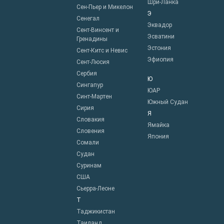
Шри-Ланка
Сен-Пьер и Микелон
Э
Сенегал
Эквадор
Сент-Винсент и
Эсватини
Гренадины
Эстония
Сент-Китс и Невис
Эфиопия
Сент-Люсия
Сербия
Ю
Сингапур
ЮАР
Синт-Мартен
Южный Судан
Сирия
Я
Словакия
Ямайка
Словения
Япония
Сомали
Судан
Суринам
США
Сьерра-Леоне
Т
Таджикистан
Таиланд