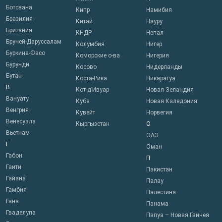
Ботсвана
Кипр
Намибия
Бразилия
Китай
Науру
Британия
КНДР
Непал
Бруней-Даруссалам
Колумбия
Нигер
Буркина-Фасо
Коморские о-ва
Нигерия
Бурунди
Косово
Нидерланды
Бутан
Коста-Рика
Никарагуа
В
Кот-д’Ивуар
Новая Зеландия
Вануату
Куба
Новая Каледония
Венгрия
Кувейт
Норвегия
Венесуэла
Кыргызстан
О
Вьетнам
ОАЭ
Г
Оман
Габон
П
Гаити
Пакистан
Гайана
Палау
Гамбия
Палестина
Гана
Панама
Гваделупа
Папуа – Новая Гвинея