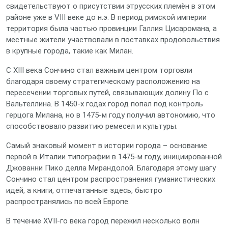
свидетельствуют о присутствии этрусских племён в этом
районе уже в VIII веке до н.э. В период римской империи
территория была частью провинции Галлия Цисаромана, а
местные жители участвовали в поставках продовольствия
в крупные города, такие как Милан.
С XIII века Сончино стал важным центром торговли
благодаря своему стратегическому расположению на
пересечении торговых путей, связывающих долину По с
Вальтеллина. В 1450‑х годах город попал под контроль
герцога Милана, но в 1475‑м году получил автономию, что
способствовало развитию ремесел и культуры.
Самый знаковый момент в истории города – основание
первой в Италии типографии в 1475‑м году, инициированной
Джованни Пико делла Мирандолой. Благодаря этому шагу
Сончино стал центром распространения гуманистических
идей, а книги, отпечатанные здесь, быстро
распространялись по всей Европе.
В течение XVII‑го века город пережил несколько волн