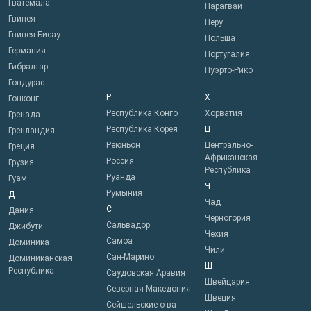
Гватемала
Парагвай
Гвинея
Перу
Гвинея-Бисау
Польша
Германия
Португалия
Гибралтар
Пуэрто-Рико
Гондурас
Р
Х
Гонконг
Республика Конго
Хорватия
Гренада
Республика Корея
Ц
Гренландия
Реюньон
Центрально-
Греция
Африканская
Россия
Грузия
Республика
Руанда
Гуам
Ч
Румыния
Д
Чад
С
Дания
Черногория
Сальвадор
Джибути
Чехия
Самоа
Доминика
Чили
Сан-Марино
Доминиканская
Ш
Республика
Саудовская Аравия
Швейцария
Северная Македония
Швеция
Сейшельские о-ва