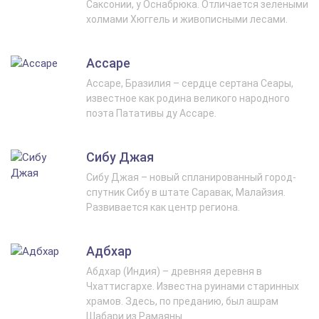
Саксонии, у Оснабрюка. Отличается зелеными
холмами Хюггель и живописными лесами.
Ассаре
Ассаре, Бразилия – сердце сертана Сеары,
известное как родина великого народного
поэта Патативы ду Ассаре.
Сибу Джая
Сибу Джая – новый спланированный город-
спутник Сибу в штате Саравак, Малайзия.
Развивается как центр региона.
Адбхар
Абдхар (Индия) – древняя деревня в
Чхаттисгархе. Известна руинами старинных
храмов. Здесь, по преданию, был ашрам
Шабари из Рамаяны.