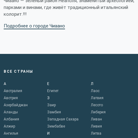
Чиаано — зелёный район Неаполя, знаменитый археологией,
парками и винами, где живёт традиционный итальянский
колорит.!!!
Подробнее о городе Чиаано
ВСЕ СТРАНЫ
А
Е
Л
Австралия
Египет
Лаос
Австрия
З
Латвия
Азербайджан
Заир
Лесото
Аланды
Замбия
Либерия
Албания
Западная Сахара
Ливан
Алжир
Зимбабве
Ливия
Ангилья
И
Литва