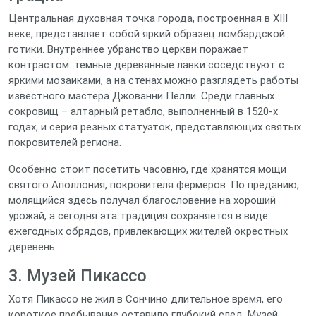
Центральная духовная точка города, построенная в XIII
веке, представляет собой яркий образец ломбардской
готики. Внутреннее убранство церкви поражает
контрастом: темные деревянные лавки соседствуют с
яркими мозаиками, а на стенах можно разглядеть работы
известного мастера Джованни Пелли. Среди главных
сокровищ – алтарный ретабло, выполненный в 1520‑х
годах, и серия резных статуэток, представляющих святых
покровителей региона.
Особенно стоит посетить часовню, где хранятся мощи
святого Аполлония, покровителя фермеров. По преданию,
молящийся здесь получал благословение на хороший
урожай, а сегодня эта традиция сохраняется в виде
ежегодных обрядов, привлекающих жителей окрестных
деревень.
3. Музей Пикассо
Хотя Пикассо не жил в Сончино длительное время, его
короткое пребывание оставило глубокий след. Музей,