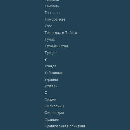
Тайвань
Танзания
Тимор-Лесте
Того
Тринидад и Тобаго
Тунис
Туркменистан
Турция
У
Уганда
Узбекистан
Украина
Уругвай
Ф
Фиджи
Филиппины
Финляндия
Франция
Французская Полинезия