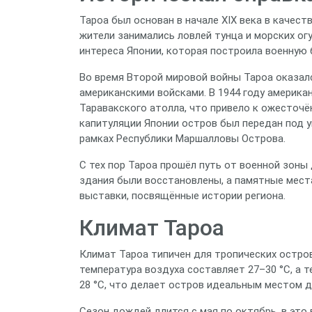
Тароа был основан в начале XIX века в качес
жители занимались ловлей тунца и морских ог
интереса Японии, которая построила военную 
Во время Второй мировой войны Тароа оказал
американскими войсками. В 1944 году америк
Таравакского атолла, что привело к ожесточ
капитуляции Японии остров был передан под у
рамках Республики Маршалловы Острова.
С тех пор Тароа прошёл путь от военной зоны
здания были восстановлены, а памятные места
выставки, посвящённые истории региона.
Климат Тароа
Климат Тароа типичен для тропических остров
температура воздуха составляет 27–30 °C, а 
28 °C, что делает остров идеальным местом д
Сезон дождей длится с мая по октябрь, в это