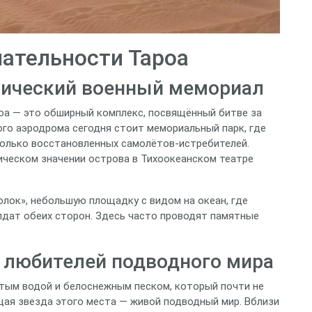
ательности Тароа
рический военный мемориал
оа — это обширный комплекс, посвящённый битве за
кого аэродрома сегодня стоит мемориальный парк, где
колько восстановленных самолётов‑истребителей.
ическом значении острова в Тихоокеанском театре
олок», небольшую площадку с видом на океан, где
лдат обеих сторон. Здесь часто проводят памятные
 любителей подводного мира
тым водой и белоснежным песком, который почти не
щая звезда этого места — живой подводный мир. Вблизи