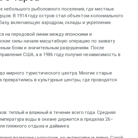
тве небольшого рыболовного поселения, где местные
урцов. В 1914 году остров стал объектом колониального
базу, включающую аэродром, склады и укрепления.
ся на передовой линии между японскими и
анские силы начали масштабную операцию по захвату
ённым боям и значительным разрушениям. После
правление США, а в 1986 году получил независимость в
 до мирного туристического центра. Многие старые
 превратились в культурные центры, где проводятся
ов: теплый и влажный в течение всего года. Средняя
температура воды в океане держится в пределах 26–
ля пляжного отдыха и дайвинга.
 время возможны короткие, но интенсивные ливни. Сухой