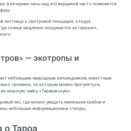
е, в вечерние часы над его вершиной часто появляется
феру.
ой лестнице к смотровой площадке, откуда
да солнце медленно погружается за горизонт,
рного.
тров» — экотропы и
дает небольшим природным заповедником, известным
олько тропинок, по которым можно прогуляться,
ую морскую чайку «Таравакскую».
ровый лес, где можно увидеть маленьких крабов и
жены небольшие информационные стенды,
 о Тароа