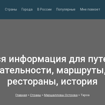
Страны
Города
В России
Популярные
Мне повезет
ся информация для пу
ательности, маршруты,
рестораны, история
Главная
>
Страны
>
Маршалловы Острова
>
Тароа