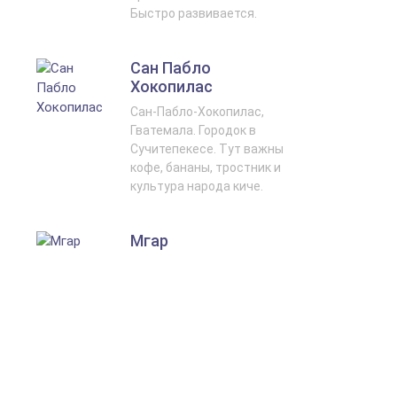
Быстро развивается.
Сан Пабло
Хокопилас
Сан-Пабло-Хокопилас,
Гватемала. Городок в
Сучитепекесе. Тут важны
кофе, бананы, тростник и
культура народа киче.
Мгар