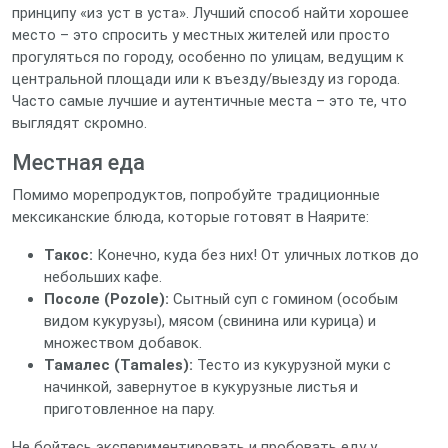
принципу «из уст в уста». Лучший способ найти хорошее
место – это спросить у местных жителей или просто
прогуляться по городу, особенно по улицам, ведущим к
центральной площади или к въезду/выезду из города.
Часто самые лучшие и аутентичные места – это те, что
выглядят скромно.
Местная еда
Помимо морепродуктов, попробуйте традиционные
мексиканские блюда, которые готовят в Наярите:
Такос:
Конечно, куда без них! От уличных лотков до
небольших кафе.
Посоле (Pozole):
Сытный суп с гомином (особым
видом кукурузы), мясом (свинина или курица) и
множеством добавок.
Тамалес (Tamales):
Тесто из кукурузной муки с
начинкой, завернутое в кукурузные листья и
приготовленное на пару.
Не бойтесь экспериментировать и пробовать еду у