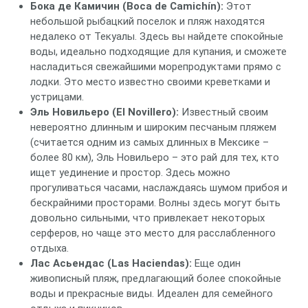
Бока де Камичин (Boca de Camichín):
Этот
небольшой рыбацкий поселок и пляж находятся
недалеко от Текуалы. Здесь вы найдете спокойные
воды, идеально подходящие для купания, и сможете
насладиться свежайшими морепродуктами прямо с
лодки. Это место известно своими креветками и
устрицами.
Эль Новильеро (El Novillero):
Известный своим
невероятно длинным и широким песчаным пляжем
(считается одним из самых длинных в Мексике –
более 80 км), Эль Новильеро – это рай для тех, кто
ищет уединение и простор. Здесь можно
прогуливаться часами, наслаждаясь шумом прибоя и
бескрайними просторами. Волны здесь могут быть
довольно сильными, что привлекает некоторых
серферов, но чаще это место для расслабленного
отдыха.
Лас Асьендас (Las Haciendas):
Еще один
живописный пляж, предлагающий более спокойные
воды и прекрасные виды. Идеален для семейного