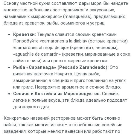
Основу местной кухни составляют дары моря. Вы найдете
множество небольших ресторанчиков и закусочных,
называемых «марискерияс» (marisquerías), предлагающих
блюда из креветок, рыбы, осьминогов и устриц.
Креветки:
Текуала славится своими креветками.
Попробуйте «camarones a la diabla» (острые креветки),
«camarones al mojo de ajo» (креветки с чесноком),
«aguachile de camarón» (креветки, маринованные в соке
лайма с чили) или просто жареные креветки.
Рыба «Сарапеада» (Pescado Zarandeado):
Это
визитная карточка Наярита. Целая рыба,
замаринованная в специях и приготовленная на углях
или гриле. Невероятно ароматное и сочное блюдо.
Севиче и Коктейли из Морепродуктов:
Свежие,
легкие и полные вкуса, эти блюда идеально подходят
для жаркого дня.
Конкретных названий ресторанов может быть сложно
найти, так как многие из них – это небольшие семейные
заведения, которые меняют вывески или работают по