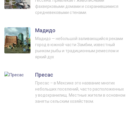
Гессена. Привлекает живописными
фахверковыми домами и сохранившимися
средневековыми стенами.
Мадидо
Мадидо — небольшой заливающийся реками
город в южной части Замбии, известный
рынком рыбы и традиционным ремеслом и
яркий дух
Пресас
Пресас – в Мексике это название многих
небольших поселений, часто расположенных
у водохранилищ. Местные жители в основном
заняты сельским хозяйством.