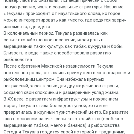
подверглась колонизации. Испанцы принесли с собой
новую религию, язык и социальные структуры. Название
«Текуала» происходит от науатльского слова, которое
можно интерпретировать как «место, где водятся звери»
или «место, где едят».
В колониальный период Текуала развивалась как
сельскохозяйственное поселение, играя роль в
выращивании таких культур, как табак, кукуруза и бобы.
Близость к воде также способствовала развитию
рыболовства.
После обретения Мексикой независимости Текуала
постепенно росла, оставаясь преимущественно аграрным и
рыболовецким центром. Она избежала крупных
потрясений, характерных для других регионов страны,
сохраняя свой спокойный и размеренный уклад жизни.
В XX веке, с развитием инфраструктуры и появлением
дорог, Текуала стала более доступной, хотя и не
превратилась в крупный туристический центр. Ее развитие
шло в основном за счет сельского хозяйства (особенно
выращивания табака, манго и бананов) и рыболовства.
Сегодня Текуала гордится своей историей и традициями,