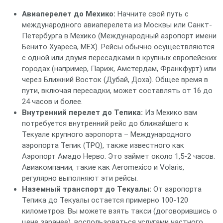
Авиаперелет до Мехико:
Начните свой путь с
международного авиаперелета из Москвы или Санкт-
Петербурга в Мехико (Международный аэропорт имени
Бенито Хуареса, MEX). Рейсы обычно осуществляются
с одной или двумя пересадками в крупных европейских
городах (например, Париж, Амстердам, Франкфурт) или
через Ближний Восток (Дубай, Доха). Общее время в
пути, включая пересадки, может составлять от 16 до
24 часов и более.
Внутренний перелет до Тепика:
Из Мехико вам
потребуется внутренний рейс до ближайшего к
Текуале крупного аэропорта – Международного
аэропорта Тепик (TPQ), также известного как
Аэропорт Амадо Нерво. Это займет около 1,5-2 часов.
Авиакомпании, такие как Aeromexico и Volaris,
регулярно выполняют эти рейсы.
Наземный транспорт до Текуалы:
От аэропорта
Тепика до Текуалы остается примерно 100-120
километров. Вы можете взять такси (договорившись о
цене заранее), воспользоваться услугами частного