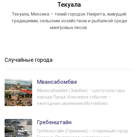
Текуала
Текуала, Мексика – тихий городок Наярита, живущий
традициями, сельским хозяйством и рыбалкой среди
мангровых лесов.
Случайные города
Мвансабомбве
Мвансабомбве (Замбия) – центр культуры
народа Лунда. Ключевое событие –
ежегодная церемония Мутомбоко.
Гребенштайн
Гребенштайн (Германия) – старинный город