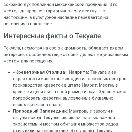
сохраняя дух подлинной мексиканской провинции. Это
место, где прошлое гармонично сосуществует с
настоящим, а культурное наследие передается из
поколения в поколение.
Интересные факты о Текуале
Текуала, несмотря на свою скромность, обладает рядом
интересных особенностей, которые делают ее уникальным
местом для посещения:
«Креветочная Столица» Наярита:
Текуала и ее
окрестности известны как один из основных центров
производства креветок в штате Наярит. Местные
креветки ценятся за свой размер и вкус. Здесь можно
попробовать креветки, выловленные буквально
несколько часов назад.
Природный Заповедник:
Мангровые заросли и
лагуны вокруг Текуалы являются частью важной
экосистемы и местом обитания множества видов
птиц, включая перелетных. Это делает Текуалу