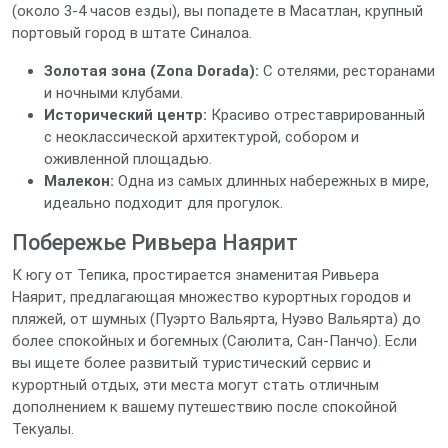
(около 3-4 часов езды), вы попадете в Масатлан, крупный
портовый город в штате Синалоа.
Золотая зона (Zona Dorada):
С отелями, ресторанами
и ночными клубами.
Исторический центр:
Красиво отреставрированный
с неоклассической архитектурой, собором и
оживленной площадью.
Малекон:
Одна из самых длинных набережных в мире,
идеально подходит для прогулок.
Побережье Ривьера Наярит
К югу от Тепика, простирается знаменитая Ривьера
Наярит, предлагающая множество курортных городов и
пляжей, от шумных (Пуэрто Вальярта, Нуэво Вальярта) до
более спокойных и богемных (Саюлита, Сан-Панчо). Если
вы ищете более развитый туристический сервис и
курортный отдых, эти места могут стать отличным
дополнением к вашему путешествию после спокойной
Текуалы.