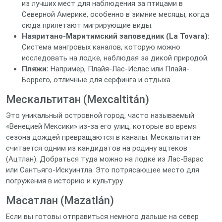
из лучших мест для наблюдения за птицами в
Северной Америке, особенно в зимние месяцы, когда
сюда прилетают мигрирующие виды.
Наяритано-Маритимский заповедник (La Tovara):
Система мангровых каналов, которую можно
исследовать на лодке, наблюдая за дикой природой.
Пляжи:
Например, Плайя-Лас-Ислас или Плайя-
Боррего, отличные для серфинга и отдыха.
Мескальтитан (Mexcaltitán)
Это уникальный островной город, часто называемый
«Венецией Мексики» из-за его улиц, которые во время
сезона дождей превращаются в каналы. Мескальтитан
считается одним из кандидатов на родину ацтеков
(Ацтлан). Добраться туда можно на лодке из Лас-Варас
или Сантьяго-Искуинтла. Это потрясающее место для
погружения в историю и культуру.
Масатлан (Mazatlán)
Если вы готовы отправиться немного дальше на север