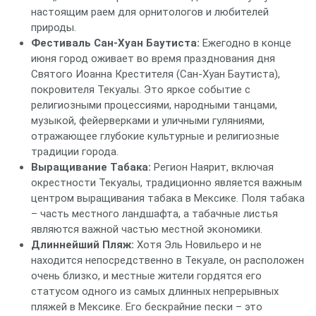
настоящим раем для орнитологов и любителей
природы.
Фестиваль Сан-Хуан Баутиста:
Ежегодно в конце
июня город оживает во время празднования дня
Святого Иоанна Крестителя (Сан-Хуан Баутиста),
покровителя Текуалы. Это яркое событие с
религиозными процессиями, народными танцами,
музыкой, фейерверками и уличными гуляниями,
отражающее глубокие культурные и религиозные
традиции города.
Выращивание Табака:
Регион Наярит, включая
окрестности Текуалы, традиционно является важным
центром выращивания табака в Мексике. Поля табака
– часть местного ландшафта, а табачные листья
являются важной частью местной экономики.
Длиннейший Пляж:
Хотя Эль Новильеро и не
находится непосредственно в Текуале, он расположен
очень близко, и местные жители гордятся его
статусом одного из самых длинных непрерывных
пляжей в Мексике. Его бескрайние пески – это