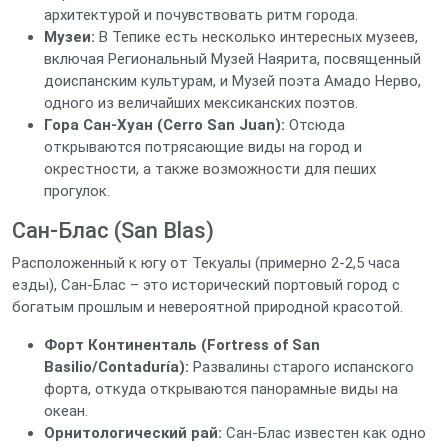
архитектурой и почувствовать ритм города.
Музеи:
В Тепике есть несколько интересных музеев,
включая Региональный Музей Наярита, посвященный
доиспанским культурам, и Музей поэта Амадо Нерво,
одного из величайших мексиканских поэтов.
Гора Сан-Хуан (Cerro San Juan):
Отсюда
открываются потрясающие виды на город и
окрестности, а также возможности для пеших
прогулок.
Сан-Блас (San Blas)
Расположенный к югу от Текуалы (примерно 2-2,5 часа
езды), Сан-Блас – это исторический портовый город с
богатым прошлым и невероятной природной красотой.
Форт Континенталь (Fortress of San
Basilio/Contaduría):
Развалины старого испанского
форта, откуда открываются панорамные виды на
океан.
Орнитологический рай:
Сан-Блас известен как одно