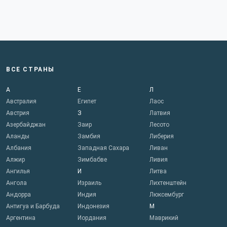
ВСЕ СТРАНЫ
А
Е
Л
Австралия
Египет
Лаос
Австрия
З
Латвия
Азербайджан
Заир
Лесото
Аланды
Замбия
Либерия
Албания
Западная Сахара
Ливан
Алжир
Зимбабве
Ливия
Ангилья
И
Литва
Ангола
Израиль
Лихтенштейн
Андорра
Индия
Люксембург
Антигуа и Барбуда
Индонезия
М
Аргентина
Иордания
Маврикий