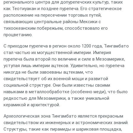
регионального центра для допурепечских культур, таких
как Теотиуакан и позднее пурепеча. Его стратегическое
расположение на пересечении торговых путей,
связывающих центральные районы Мексики с
тихоокеанским побережьем, способствовало его
процветанию.
С приходом пурепеча в регион около 1200 года, Тингамбато
стал частью их могущественной империи. Империя
пурепеча была второй по величине и силе в Мезоамерике,
уступая лишь империи ацтеков. Удивительно, но пурепеча
никогда не были завоеваны ацтеками, что
свидетельствует об их военной мощи и развитой
социальной структуре. Они были известны своими
навыками в металлообработке (особенно меди), что было
редкостью для Мезоамерики, а также уникальной
керамикой и архитектурой.
Археологическая зона Тингамбато является прекрасным
свидетельством их инженерных и астрономических знаний.
Структуры, такие как пирамиды и шариковая площадка,