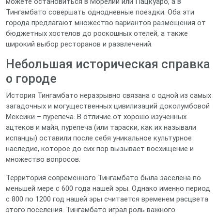
можете остановиться в Морелии или Пацкуаро, а в
Тингамбато совершать однодневные поездки. Оба эти
города предлагают множество вариантов размещения от
бюджетных хостелов до роскошных отелей, а также
широкий выбор ресторанов и развлечений.
Небольшая историческая справка
о городе
История Тингамбато неразрывно связана с одной из самых
загадочных и могущественных цивилизаций доколумбовой
Мексики – пурепеча. В отличие от хорошо изученных
ацтеков и майя, пурепеча (или тараски, как их называли
испанцы) оставили после себя уникальное культурное
наследие, которое до сих пор вызывает восхищение и
множество вопросов.
Территория современного Тингамбато была заселена по
меньшей мере с 600 года нашей эры. Однако именно период
с 800 по 1200 год нашей эры считается временем расцвета
этого поселения. Тингамбато играл роль важного