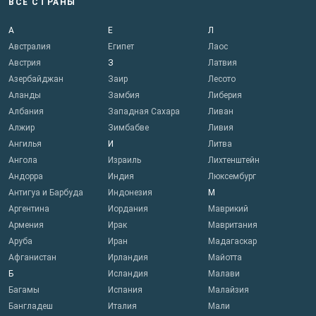
ВСЕ СТРАНЫ
А
Е
Л
Австралия
Египет
Лаос
Австрия
З
Латвия
Азербайджан
Заир
Лесото
Аланды
Замбия
Либерия
Албания
Западная Сахара
Ливан
Алжир
Зимбабве
Ливия
Ангилья
И
Литва
Ангола
Израиль
Лихтенштейн
Андорра
Индия
Люксембург
Антигуа и Барбуда
Индонезия
М
Аргентина
Иордания
Маврикий
Армения
Ирак
Мавритания
Аруба
Иран
Мадагаскар
Афганистан
Ирландия
Майотта
Б
Исландия
Малави
Багамы
Испания
Малайзия
Бангладеш
Италия
Мали