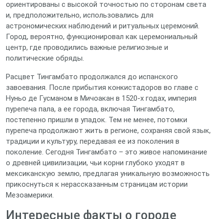
ориентированы с высокой точностью по сторонам света
и, предположительно, использовались для
астрономических наблюдений и ритуальных церемоний.
Город, вероятно, функционировал как церемониальный
центр, где проводились важные религиозные и
политические обряды.
Расцвет Тингамбато продолжался до испанского
завоевания. После прибытия конкистадоров во главе с
Нуньо де Гусманом в Мичоакан в 1520-х годах, империя
пурепеча пала, а ее города, включая Тингамбато,
постепенно пришли в упадок. Тем не менее, потомки
пурепеча продолжают жить в регионе, сохраняя свой язык,
традиции и культуру, передавая ее из поколения в
поколение. Сегодня Тингамбато – это живое напоминание
о древней цивилизации, чьи корни глубоко уходят в
мексиканскую землю, предлагая уникальную возможность
прикоснуться к нерассказанным страницам истории
Мезоамерики.
Интересные факты о городе