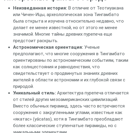
Неизведанная история:
В отличие от Теотиуакана
или Чичен-Ицы, археологическая зона Тингамбато
была открыта и изучена относительно недавно, что
делает ее менее известной, но от этого не менее
значимой. Многие тайны древних пурепеча еще
предстоит раскрыть.
Астрономическая ориентация:
Ученые
предполагают, что многие сооружения в Тингамбато
ориентированы по астрономическим событиям, таким
как солнцестояния и равноденствия, что
свидетельствует о продвинутых знаниях древних
жителей в области астрономии и их глубокой связи с
природой.
Уникальный стиль:
Архитектура пурепеча отличается
от стилей других мезоамериканских цивилизаций.
Вместо обычных пирамид, здесь часто встречаются
сооружения с закругленными углами, известные как
«якатас» (yácatas), хотя в Тингамбато преобладают
более классические ступенчатые пирамиды, но с
уникальными элементами.