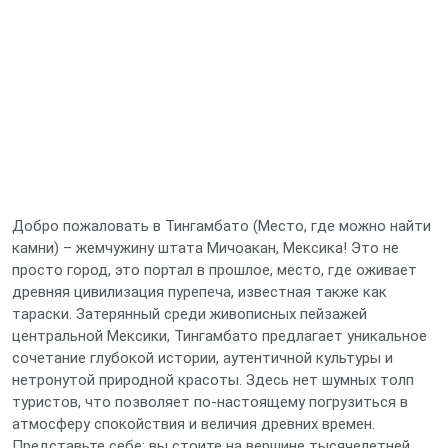
Добро пожаловать в Тингамбато (Место, где можно найти
камни) – жемчужину штата Мичоакан, Мексика! Это не
просто город, это портал в прошлое, место, где оживает
древняя цивилизация пурепеча, известная также как
тараски. Затерянный среди живописных пейзажей
центральной Мексики, Тингамбато предлагает уникальное
сочетание глубокой истории, аутентичной культуры и
нетронутой природной красоты. Здесь нет шумных толп
туристов, что позволяет по-настоящему погрузиться в
атмосферу спокойствия и величия древних времен.
Представьте себе: вы стоите на вершине тысячелетней