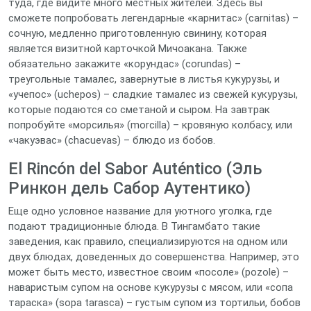
туда, где видите много местных жителей. Здесь вы
сможете попробовать легендарные «карнитас» (carnitas) –
сочную, медленно приготовленную свинину, которая
является визитной карточкой Мичоакана. Также
обязательно закажите «корундас» (corundas) –
треугольные тамалес, завернутые в листья кукурузы, и
«учепос» (uchepos) – сладкие тамалес из свежей кукурузы,
которые подаются со сметаной и сыром. На завтрак
попробуйте «морсилья» (morcilla) – кровяную колбасу, или
«чакуэвас» (chacuevas) – блюдо из бобов.
El Rincón del Sabor Auténtico (Эль
Ринкон дель Сабор Аутентико)
Еще одно условное название для уютного уголка, где
подают традиционные блюда. В Тингамбато такие
заведения, как правило, специализируются на одном или
двух блюдах, доведенных до совершенства. Например, это
может быть место, известное своим «посоле» (pozole) –
наваристым супом на основе кукурузы с мясом, или «сопа
тараска» (sopa tarasca) – густым супом из тортильи, бобов