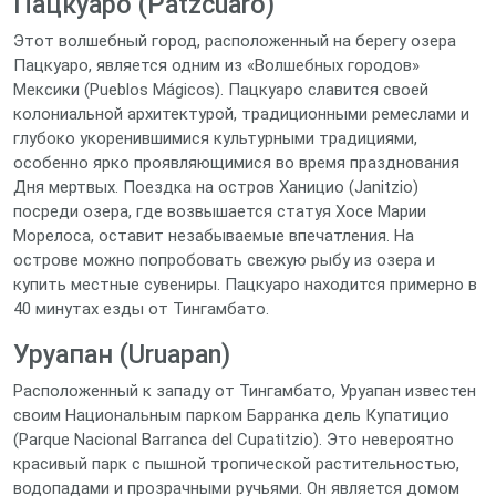
Пацкуаро (Pátzcuaro)
Этот волшебный город, расположенный на берегу озера
Пацкуаро, является одним из «Волшебных городов»
Мексики (Pueblos Mágicos). Пацкуаро славится своей
колониальной архитектурой, традиционными ремеслами и
глубоко укоренившимися культурными традициями,
особенно ярко проявляющимися во время празднования
Дня мертвых. Поездка на остров Ханицио (Janitzio)
посреди озера, где возвышается статуя Хосе Марии
Морелоса, оставит незабываемые впечатления. На
острове можно попробовать свежую рыбу из озера и
купить местные сувениры. Пацкуаро находится примерно в
40 минутах езды от Тингамбато.
Уруапан (Uruapan)
Расположенный к западу от Тингамбато, Уруапан известен
своим Национальным парком Барранка дель Купатицио
(Parque Nacional Barranca del Cupatitzio). Это невероятно
красивый парк с пышной тропической растительностью,
водопадами и прозрачными ручьями. Он является домом