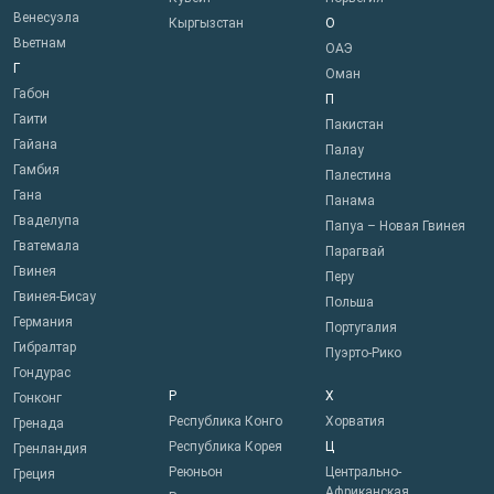
Венесуэла
Кыргызстан
О
Вьетнам
ОАЭ
Г
Оман
Габон
П
Гаити
Пакистан
Гайана
Палау
Гамбия
Палестина
Гана
Панама
Гваделупа
Папуа – Новая Гвинея
Гватемала
Парагвай
Гвинея
Перу
Гвинея-Бисау
Польша
Германия
Португалия
Гибралтар
Пуэрто-Рико
Гондурас
Р
Х
Гонконг
Республика Конго
Хорватия
Гренада
Республика Корея
Ц
Гренландия
Реюньон
Центрально-
Греция
Африканская