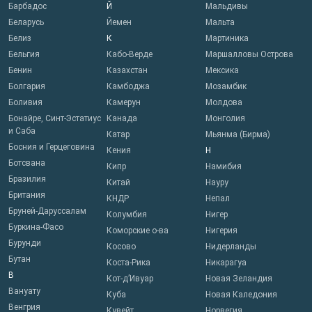
Барбадос
Й
Мальдивы
Беларусь
Йемен
Мальта
Белиз
К
Мартиника
Бельгия
Кабо-Верде
Маршалловы Острова
Бенин
Казахстан
Мексика
Болгария
Камбоджа
Мозамбик
Боливия
Камерун
Молдова
Бонайре, Синт-Эстатиус
Канада
Монголия
и Саба
Катар
Мьянма (Бирма)
Босния и Герцеговина
Кения
Н
Ботсвана
Кипр
Намибия
Бразилия
Китай
Науру
Британия
КНДР
Непал
Бруней-Даруссалам
Колумбия
Нигер
Буркина-Фасо
Коморские о-ва
Нигерия
Бурунди
Косово
Нидерланды
Бутан
Коста-Рика
Никарагуа
В
Кот-д’Ивуар
Новая Зеландия
Вануату
Куба
Новая Каледония
Венгрия
Кувейт
Норвегия