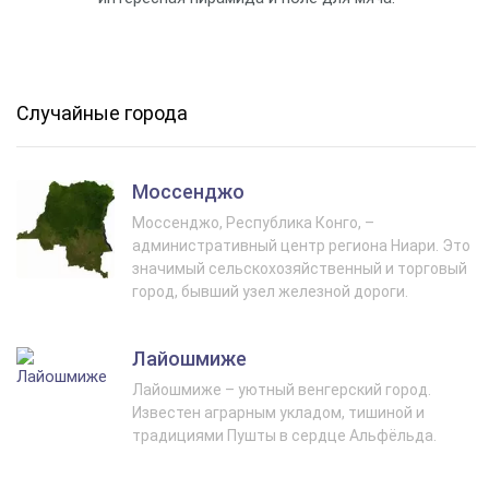
Случайные города
Моссенджо
Моссенджо, Республика Конго, –
административный центр региона Ниари. Это
значимый сельскохозяйственный и торговый
город, бывший узел железной дороги.
Лайошмиже
Лайошмиже – уютный венгерский город.
Известен аграрным укладом, тишиной и
традициями Пушты в сердце Альфёльда.