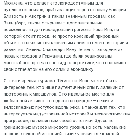
Мюнхена, что делает его легкодоступным для
путешественников, прибывающих через столицу Баварии.
Близость к Австрии и таким значимым городам, как
Зальцбург, также открывает дополнительные
возможности для исследования региона. Река Инн, на
которой стоит город, не просто красивый природный
объект; она является ключевым элементом его истории и
развития. Именно благодаря Инну Тёгинг стал одним из
первых городов в Германии, где были реализованы
масштабные проекты по гидроэнергетике, что наложило
свой отпечаток на его облик и экономику.
С точки зрения туризма, Тёгинг-на-Инне может быть
интересен тем, кто ищет аутентичный опыт, далекий от
проторенных маршрутов. Это идеальное место для
любителей активного отдыха на природе – пеших и
велосипедных прогулок вдоль реки, а также для тех, кто
интересуется индустриальной историей и технологическим
прогрессом, не лишенным своей эстетики. Здесь нет
грандиозных музеев мирового уровня, но есть маленькие
церкви с вековой историей, тихие улочки, где каждый