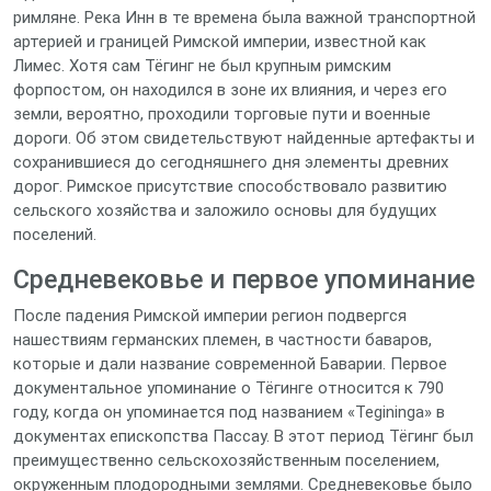
римляне. Река Инн в те времена была важной транспортной
артерией и границей Римской империи, известной как
Лимес. Хотя сам Тёгинг не был крупным римским
форпостом, он находился в зоне их влияния, и через его
земли, вероятно, проходили торговые пути и военные
дороги. Об этом свидетельствуют найденные артефакты и
сохранившиеся до сегодняшнего дня элементы древних
дорог. Римское присутствие способствовало развитию
сельского хозяйства и заложило основы для будущих
поселений.
Средневековье и первое упоминание
После падения Римской империи регион подвергся
нашествиям германских племен, в частности баваров,
которые и дали название современной Баварии. Первое
документальное упоминание о Тёгинге относится к 790
году, когда он упоминается под названием «Tegininga» в
документах епископства Пассау. В этот период Тёгинг был
преимущественно сельскохозяйственным поселением,
окруженным плодородными землями. Средневековье было