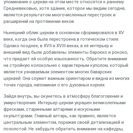
упоминания о церкви на этом месте относятся к раннему
Средневековью, хотя здание, которое мы видим сегодня,
является результатом многочисленных перестроек и
расширений на протяжении веков.
Нынешний облик церкви в основном сформировался в XV
веке, когда она была перестроена в готическом стиле.
Однако позднее, в XVII и XVIII веках, в её интерьер и
внешний вид были добавлены элементы барокко и рококо,
что придает ей особую изысканность. Обратите внимание
на стройную колокольню с характерным куполом, который
является узнаваемым элементом многих баварских
церквей. Она служит важным ориентиром и видна из многих
точек города, напоминая о его духовных корнях.
Зайдя внутрь, вы окунетесь в атмосферу благоговения и
умиротворения. Интерьер церкви украшен великолепными
фресками, старинными алтарями и искусными
скульптурами. Главный алтарь, как правило, является
центральным элементом, поражая своей детализацией и
позолотой. Не забудьте обратить внимание на кафедры,