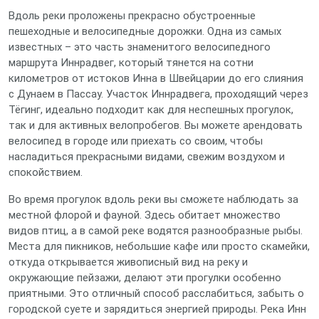
Вдоль реки проложены прекрасно обустроенные
пешеходные и велосипедные дорожки. Одна из самых
известных – это часть знаменитого велосипедного
маршрута Иннрадвег, который тянется на сотни
километров от истоков Инна в Швейцарии до его слияния
с Дунаем в Пассау. Участок Иннрадвега, проходящий через
Тёгинг, идеально подходит как для неспешных прогулок,
так и для активных велопробегов. Вы можете арендовать
велосипед в городе или приехать со своим, чтобы
насладиться прекрасными видами, свежим воздухом и
спокойствием.
Во время прогулок вдоль реки вы сможете наблюдать за
местной флорой и фауной. Здесь обитает множество
видов птиц, а в самой реке водятся разнообразные рыбы.
Места для пикников, небольшие кафе или просто скамейки,
откуда открывается живописный вид на реку и
окружающие пейзажи, делают эти прогулки особенно
приятными. Это отличный способ расслабиться, забыть о
городской суете и зарядиться энергией природы. Река Инн