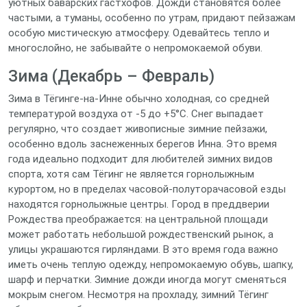
уютных баварских гастхофов. Дожди становятся более
частыми, а туманы, особенно по утрам, придают пейзажам
особую мистическую атмосферу. Одевайтесь тепло и
многослойно, не забывайте о непромокаемой обуви.
Зима (Декабрь – Февраль)
Зима в Тёгинге-на-Инне обычно холодная, со средней
температурой воздуха от -5 до +5°C. Снег выпадает
регулярно, что создает живописные зимние пейзажи,
особенно вдоль заснеженных берегов Инна. Это время
года идеально подходит для любителей зимних видов
спорта, хотя сам Тёгинг не является горнолыжным
курортом, но в пределах часовой-полуторачасовой езды
находятся горнолыжные центры. Город в преддверии
Рождества преображается: на центральной площади
может работать небольшой рождественский рынок, а
улицы украшаются гирляндами. В это время года важно
иметь очень теплую одежду, непромокаемую обувь, шапку,
шарф и перчатки. Зимние дожди иногда могут сменяться
мокрым снегом. Несмотря на прохладу, зимний Тёгинг