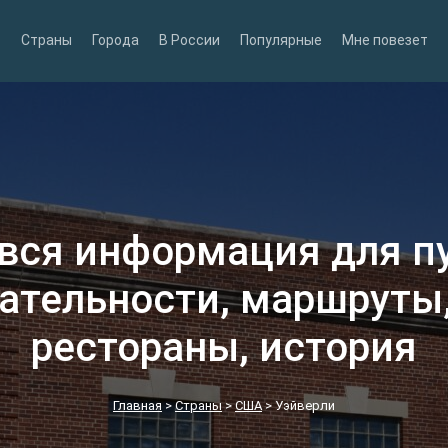
Страны
Города
В России
Популярные
Мне повезет
 вся информация для п
ательности, маршруты,
рестораны, история
Главная
>
Страны
>
США
>
Уэйверли