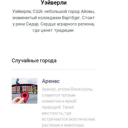
Уэйверли
Уэйверли, США: небольшой город Айовы,
знаменитый колледжем Вартбург. Стоит
у реки Сидар. Сердце аграрного региона,
где ценят традиции.
Случайные города
Аренас
Аренас, уголок Венесуэлы,
славится теплым
климатом и яркой
природой. Тихая
местность, где
встречаются экзотические
растения и животные.