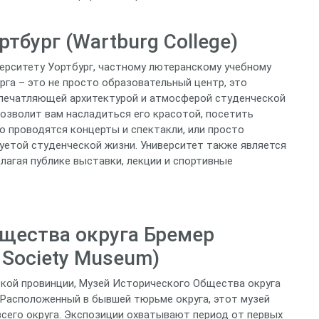
тбург (Wartburg College)
ерситету Уортбург, частному лютеранскому учебному
рга – это не просто образовательный центр, это
впечатляющей архитектурой и атмосферой студенческой
позволит вам насладиться его красотой, посетить
но проводятся концерты и спектакли, или просто
суетой студенческой жизни. Университет также является
лагая публике выставки, лекции и спортивные
щества округа Бремер
l Society Museum)
ской провинции, Музей Исторического Общества округа
 Расположенный в бывшей тюрьме округа, этот музей
всего округа. Экспозиции охватывают период от первых