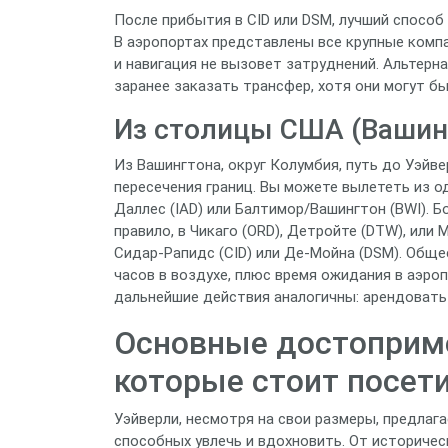
После прибытия в CID или DSM, лучший способ
В аэропортах представлены все крупные компа
и навигация не вызовет затруднений. Альтерн
заранее заказать трансфер, хотя они могут б
Из столицы США (Вашинг
Из Вашингтона, округ Колумбия, путь до Уэйв
пересечения границ. Вы можете вылететь из о
Даллес (IAD) или Балтимор/Вашингтон (BWI). Б
правило, в Чикаго (ORD), Детройте (DTW), или
Сидар-Рапидс (CID) или Де-Мойна (DSM). Общее
часов в воздухе, плюс время ожидания в аэро
дальнейшие действия аналогичны: арендовать
Основные достоприме
которые стоит посет
Уэйверли, несмотря на свои размеры, предлаг
способных увлечь и вдохновить. От историче