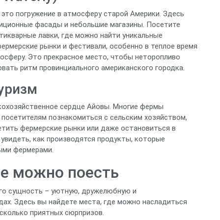
 это погружение в атмосферу старой Америки. Здесь
адиционные фасады и небольшие магазины. Посетите
тикварные лавки, где можно найти уникальные
фермерские рынки и фестивали, особенно в теплое время
мосферу. Это прекрасное место, чтобы неторопливо
овать ритм провинциального американского городка.
уризм
кохозяйственное сердце Айовы. Многие фермы
 посетителям познакомиться с сельским хозяйством,
осетить фермерские рынки или даже остановиться в
 увидеть, как производятся продукты, которые
ыми фермерами.
де можно поесть
го сущность – уютную, дружелюбную и
дах. Здесь вы найдете места, где можно насладиться
есколько приятных сюрпризов.