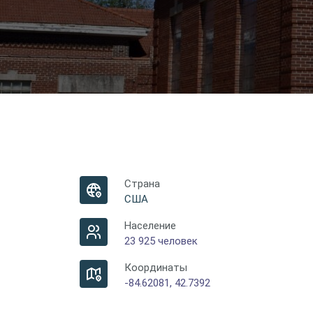
Страна
США
Население
23 925 человек
Координаты
-84.62081, 42.7392