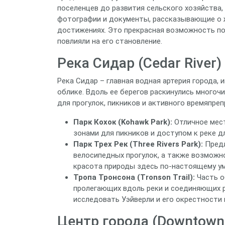
поселенцев до развития сельского хозяйства,
фотографии и документы, рассказывающие о ж
достижениях. Это прекрасная возможность по
повлияли на его становление.
Река Сидар (Cedar River
Река Сидар – главная водная артерия города,
облике. Вдоль ее берегов раскинулись многоч
для прогулок, пикников и активного времяпре
Парк Кохок (Kohawk Park):
Отличное мест
зонами для пикников и доступом к реке дл
Парк Трех Рек (Three Rivers Park):
Предл
велосипедных прогулок, а также возможн
красота природы здесь по-настоящему у
Тропа Тронсона (Tronson Trail):
Часть о
пролегающих вдоль реки и соединяющих р
исследовать Уэйверли и его окрестности 
Центр города (Downtown