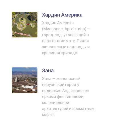
Хардин Америка
Хардин Америка
(Мисьонес, Аргентина) –
город-сад, утопающий в
плантациях мате. Рядом
живописные водопады и
красивая природа.
Зана
Зана — живописный
перуанский город у
подножия Анд, известен
яркими фестивалями,
колониальной
архитектурой и ароматным
кофе!!!