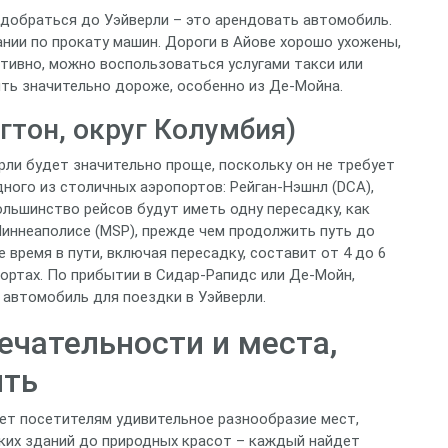
 добраться до Уэйверли – это арендовать автомобиль.
нии по прокату машин. Дороги в Айове хорошо ухожены,
ативно, можно воспользоваться услугами такси или
ыть значительно дороже, особенно из Де-Мойна.
тон, округ Колумбия)
ерли будет значительно проще, поскольку он не требует
дного из столичных аэропортов: Рейган-Нэшнл (DCA),
ольшинство рейсов будут иметь одну пересадку, как
 Миннеаполисе (MSP), прежде чем продолжить путь до
 время в пути, включая пересадку, составит от 4 до 6
портах. По прибытии в Сидар-Рапидс или Де-Мойн,
 автомобиль для поездки в Уэйверли.
чательности и места,
ить
ает посетителям удивительное разнообразие мест,
ских зданий до природных красот – каждый найдет