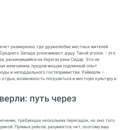
течет размеренно, где дружелюбие местных жителей
Среднего Запада успокаивают душу. Такой уголок – это
а, раскинувшийся на берегах реки Сидар. Это не
нная жемчужина, предлагающая подлинный опыт
роды и неподдельного гостеприимства. Уэйверли –
 отдых, возможность погрузиться в местную культуру и
верли: путь через
лючение, требующее нескольких пересадок, но оно того
икой. Прямых рейсов, разумеется, нет, поэтому ваш