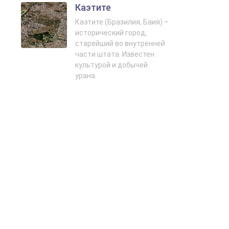
Каэтите
Каэтите (Бразилия, Баия) –
исторический город,
старейший во внутренней
части штата. Известен
культурой и добычей
урана.