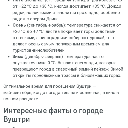
Лето
(июнь‑август): средняя температура колеблется
от +22 °C до +30 °C, иногда достигает +35 °C. Дожди
редки, но вечерами становится прохладно, особенно
рядом с озером Дрине.
Осень
(сентябрь‑ноябрь): температура снижается от
+20 °C до +7 °C, листва покрывает горы золотыми
оттенками, а виноградники собирают урожай, что
делает осень самым популярным временем для
туристов‑винолюбителей.
Зима
(декабрь‑февраль): температура часто
опускается ниже 0 °C, бывают снегопады, которые
превращают город в сказочный зимний пейзаж. Зимой
открыты горнолыжные трассы в близлежащих горах.
Оптимальное время для посещения Вуштри —
май‑сентябрь, когда погода теплая и солнечная, а вино в
полном расцвете.
Интересные факты о городе
Вуштри