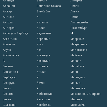
Аланды
Замбия
Либерия
Албания
Западная Сахара
Ливан
Алжир
Зимбабве
Ливия
Ангилья
И
Литва
Ангола
Израиль
Лихтенштейн
Андорра
Индия
Люксембург
Антигуа и Барбуда
Индонезия
М
Аргентина
Иордания
Маврикий
Армения
Ирак
Мавритания
Аруба
Иран
Мадагаскар
Афганистан
Ирландия
Майотта
Б
Исландия
Малави
Багамы
Испания
Малайзия
Бангладеш
Италия
Мали
Барбадос
Й
Мальдивы
Беларусь
Йемен
Мальта
Белиз
К
Мартиника
Бельгия
Кабо-Верде
Маршалловы Острова
Бенин
Казахстан
Мексика
Болгария
Камбоджа
Мозамбик