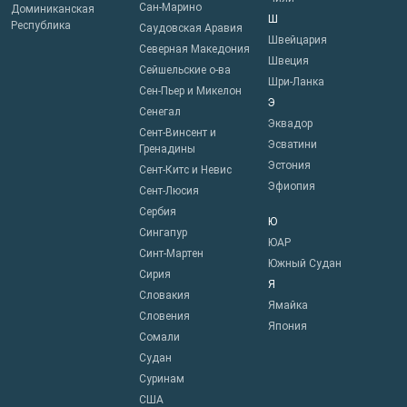
Сан-Марино
Доминиканская
Ш
Республика
Саудовская Аравия
Швейцария
Северная Македония
Швеция
Сейшельские о-ва
Шри-Ланка
Сен-Пьер и Микелон
Э
Сенегал
Эквадор
Сент-Винсент и
Эсватини
Гренадины
Эстония
Сент-Китс и Невис
Эфиопия
Сент-Люсия
Сербия
Ю
Сингапур
ЮАР
Синт-Мартен
Южный Судан
Сирия
Я
Словакия
Ямайка
Словения
Япония
Сомали
Судан
Суринам
США