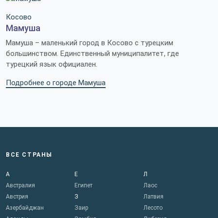
Косово
Мамуша
Мамуша – маленький город в Косово с турецким
большинством. Единственный муниципалитет, где
турецкий язык официален.
Подробнее о городе Мамуша
ВСЕ СТРАНЫ
А
Е
Л
Австралия
Египет
Лаос
Австрия
З
Латвия
Азербайджан
Заир
Лесото