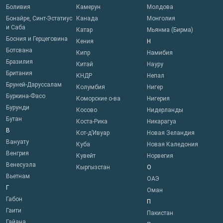
Боливия
Камерун
Молдова
Бонайре, Синт-Эстатиус
Канада
Монголия
и Саба
Катар
Мьянма (Бирма)
Босния и Герцеговина
Кения
Н
Ботсвана
Кипр
Намибия
Бразилия
Китай
Науру
Британия
КНДР
Непал
Бруней-Даруссалам
Колумбия
Нигер
Буркина-Фасо
Коморские о-ва
Нигерия
Бурунди
Косово
Нидерланды
Бутан
Коста-Рика
Никарагуа
В
Кот-д’Ивуар
Новая Зеландия
Вануату
Куба
Новая Каледония
Венгрия
Кувейт
Норвегия
Венесуэла
Кыргызстан
О
Вьетнам
ОАЭ
Г
Оман
Габон
П
Гаити
Пакистан
Гайана