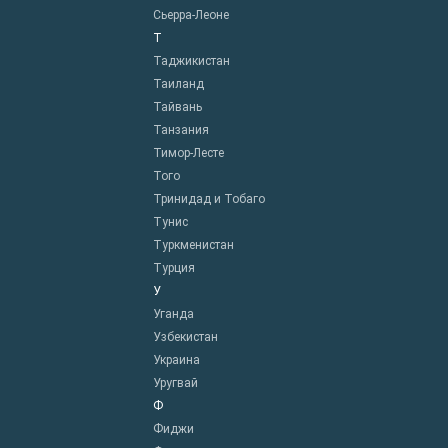
Сьерра-Леоне
Т
Таджикистан
Таиланд
Тайвань
Танзания
Тимор-Лесте
Того
Тринидад и Тобаго
Тунис
Туркменистан
Турция
У
Уганда
Узбекистан
Украина
Уругвай
Ф
Фиджи