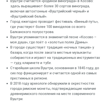
Вуштри считается «родиной винограда» в Косово:
здесь выращивают более 30 сортов винограда,
включая автохтонные «Вуштрийский черный» и
«Вуштрийский белый».
Город ежегодно проводит фестиваль «Винный путь»,
где участвуют более 100 виноделов со всего
Балканского полуострова.
Вуштри упоминается в знаменитой песне «Косово –
моя душа», где поёт о «золотых полях Дрины».
В городе существует традиция «ночных танцев» у
базара, когда после заката местные музыканты
собираются и играют на традиционных инструментах
— гуду, кларинете и тубе.
Старейшая школа Вуштри, основанная в 1845 году, до
сих пор функционирует и считается одной из самых
престижных в регионе.
В 2018 году археологи обнаружили в окрестностях
города римские монеты, подтверждающие наличие
древнеримского поселения на месте современного
Вуштри.