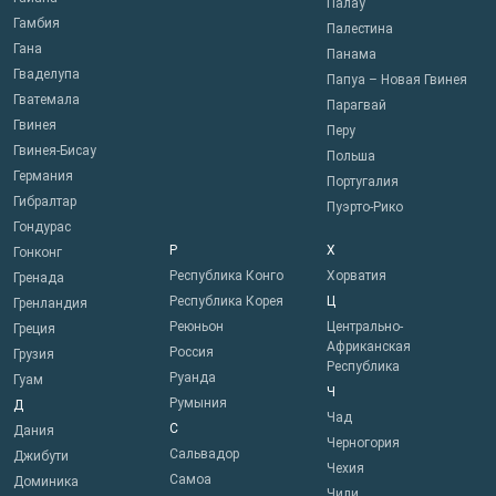
Палау
Гамбия
Палестина
Гана
Панама
Гваделупа
Папуа – Новая Гвинея
Гватемала
Парагвай
Гвинея
Перу
Гвинея-Бисау
Польша
Германия
Португалия
Гибралтар
Пуэрто-Рико
Гондурас
Р
Х
Гонконг
Республика Конго
Хорватия
Гренада
Республика Корея
Ц
Гренландия
Реюньон
Центрально-
Греция
Африканская
Россия
Грузия
Республика
Руанда
Гуам
Ч
Румыния
Д
Чад
С
Дания
Черногория
Сальвадор
Джибути
Чехия
Самоа
Доминика
Чили