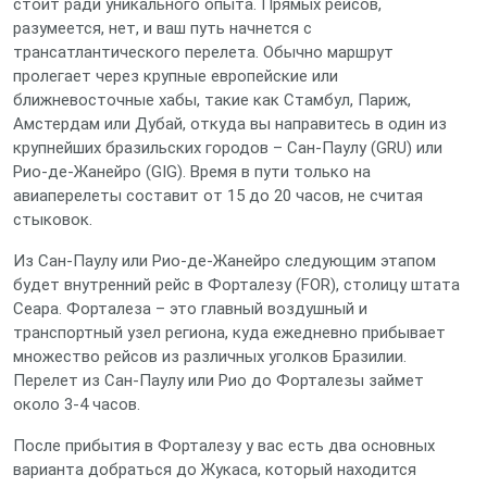
стоит ради уникального опыта. Прямых рейсов,
разумеется, нет, и ваш путь начнется с
трансатлантического перелета. Обычно маршрут
пролегает через крупные европейские или
ближневосточные хабы, такие как Стамбул, Париж,
Амстердам или Дубай, откуда вы направитесь в один из
крупнейших бразильских городов – Сан-Паулу (GRU) или
Рио-де-Жанейро (GIG). Время в пути только на
авиаперелеты составит от 15 до 20 часов, не считая
стыковок.
Из Сан-Паулу или Рио-де-Жанейро следующим этапом
будет внутренний рейс в Форталезу (FOR), столицу штата
Сеара. Форталеза – это главный воздушный и
транспортный узел региона, куда ежедневно прибывает
множество рейсов из различных уголков Бразилии.
Перелет из Сан-Паулу или Рио до Форталезы займет
около 3-4 часов.
После прибытия в Форталезу у вас есть два основных
варианта добраться до Жукаса, который находится