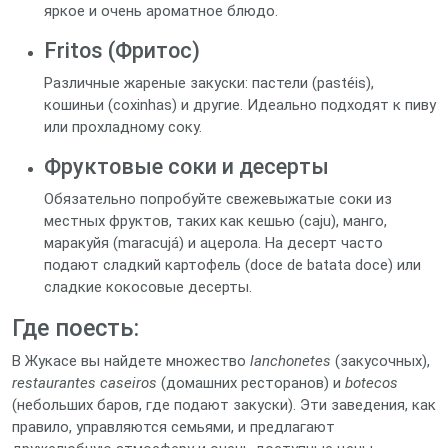
яркое и очень ароматное блюдо.
Fritos (Фритос)
Различные жареные закуски: пастели (pastéis),
кошиньи (coxinhas) и другие. Идеально подходят к пиву
или прохладному соку.
Фруктовые соки и десерты
Обязательно попробуйте свежевыжатые соки из
местных фруктов, таких как кешью (caju), манго,
маракуйя (maracujá) и ацерола. На десерт часто
подают сладкий картофель (doce de batata doce) или
сладкие кокосовые десерты.
Где поесть:
В Жукасе вы найдете множество
lanchonetes
(закусочных),
restaurantes caseiros
(домашних ресторанов) и
botecos
(небольших баров, где подают закуски). Эти заведения, как
правило, управляются семьями, и предлагают