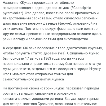
Название «Жукас» происходит от обильно
произрастающего здесь дерева «жука» (*Caesalpinia
pyramidalis*). Это дерево, известное своей прочностью и
лекарственными свойствами, стало символом региона и
дало название первому фазенде (ферме), основанной на
этих землях. Постепенно вокруг фазенды стали селиться
другие семьи, привлеченные плодородными землями вдоль
реки Салгаду и возможностями для скотоводства.
К середине XIX века поселение стало достаточно крупным,
чтобы получить статус деревни (vila). Официально Жукас
был основан 17 августа 1863 года, когда указом
провинциального правительства ему был присвоен статус
муниципалитета, отделив его от соседнего города Игуату.
Этот момент стал отправной точкой для
самостоятельного развития Жукаса.
На протяжении своей истории Жукас переживал периоды
роста и стагнации, связанные в основном с
климатическими условиями региона. Засухи, характерные
для северо-востока Бразилии, оказывали значительное