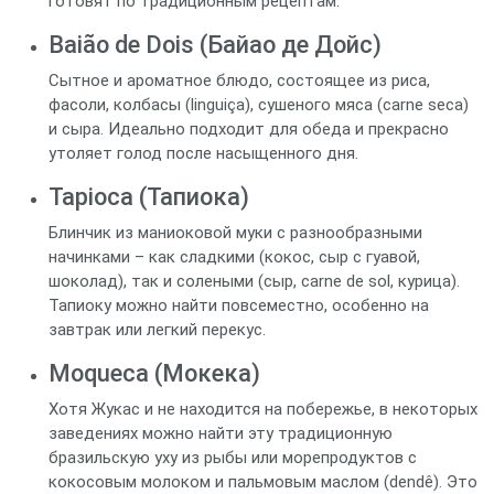
готовят по традиционным рецептам.
Baião de Dois (Байао де Дойс)
Сытное и ароматное блюдо, состоящее из риса,
фасоли, колбасы (linguiça), сушеного мяса (carne seca)
и сыра. Идеально подходит для обеда и прекрасно
утоляет голод после насыщенного дня.
Tapioca (Тапиока)
Блинчик из маниоковой муки с разнообразными
начинками – как сладкими (кокос, сыр с гуавой,
шоколад), так и солеными (сыр, carne de sol, курица).
Тапиоку можно найти повсеместно, особенно на
завтрак или легкий перекус.
Moqueca (Мокека)
Хотя Жукас и не находится на побережье, в некоторых
заведениях можно найти эту традиционную
бразильскую уху из рыбы или морепродуктов с
кокосовым молоком и пальмовым маслом (dendê). Это