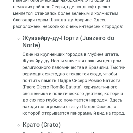
палеонтологическими находками. Это один из
немногих районов Сеары, где ландшафт резко
меняется, становясь более зеленым и холмистым
благодаря горам Шапада-ду-Арарипе. Здесь
расположены несколько очень интересных городов:
Жуазейру-ду-Норти (Juazeiro do
Norte)
Один из крупнейших городов в глубине штата,
Жуазейру-ду-Норти является важным центром
религиозного паломничества в Бразилии. Тысячи
верующих ежегодно стекаются сюда, чтобы
почтить память Падре Сисеро Ромао Батиста
(Padre Cícero Romão Batista), харизматичного
священника и политического деятеля, который
до сих пор глубоко почитается народом. Здесь
находится огромная статуя Падре Сисеро, с
которой открывается панорамный вид на город.
Крато (Crato)