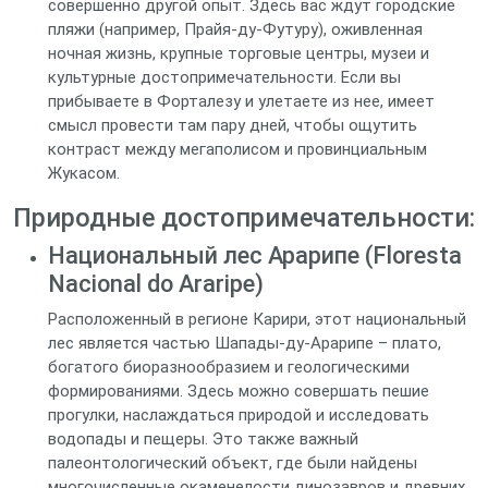
совершенно другой опыт. Здесь вас ждут городские
пляжи (например, Прайя-ду-Футуру), оживленная
ночная жизнь, крупные торговые центры, музеи и
культурные достопримечательности. Если вы
прибываете в Форталезу и улетаете из нее, имеет
смысл провести там пару дней, чтобы ощутить
контраст между мегаполисом и провинциальным
Жукасом.
Природные достопримечательности:
Национальный лес Арарипе (Floresta
Nacional do Araripe)
Расположенный в регионе Карири, этот национальный
лес является частью Шапады-ду-Арарипе – плато,
богатого биоразнообразием и геологическими
формированиями. Здесь можно совершать пешие
прогулки, наслаждаться природой и исследовать
водопады и пещеры. Это также важный
палеонтологический объект, где были найдены
многочисленные окаменелости динозавров и древних