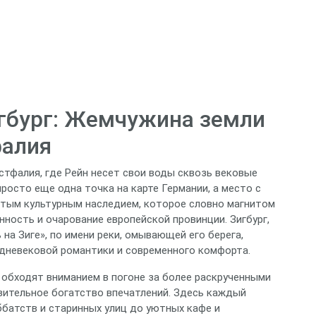
игбург: Жемчужина земли
фалия
тфалия, где Рейн несет свои воды сквозь вековые
просто еще одна точка на карте Германии, а место с
атым культурным наследием, которое словно магнитом
ность и очарование европейской провинции. Зигбург,
на Зиге», по имени реки, омывающей его берега,
дневековой романтики и современного комфорта.
 обходят вниманием в погоне за более раскрученными
вительное богатство впечатлений. Здесь каждый
ббатств и старинных улиц до уютных кафе и