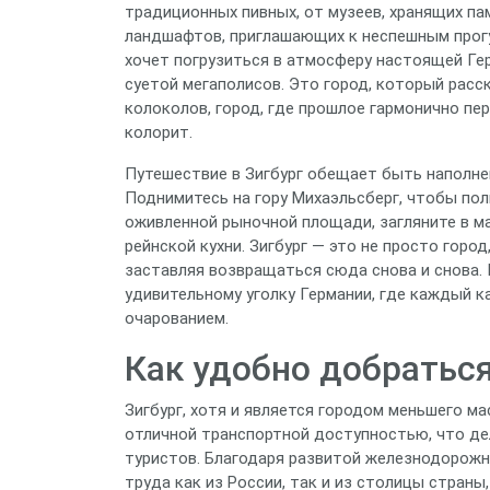
традиционных пивных, от музеев, хранящих па
ландшафтов, приглашающих к неспешным прогул
хочет погрузиться в атмосферу настоящей Гер
суетой мегаполисов. Это город, который расс
колоколов, город, где прошлое гармонично п
колорит.
Путешествие в Зигбург обещает быть наполн
Поднимитесь на гору Михаэльсберг, чтобы по
оживленной рыночной площади, загляните в м
рейнской кухни. Зигбург — это не просто город
заставляя возвращаться сюда снова и снова. 
удивительному уголку Германии, где каждый к
очарованием.
Как удобно добраться
Зигбург, хотя и является городом меньшего м
отличной транспортной доступностью, что де
туристов. Благодаря развитой железнодорожно
труда как из России, так и из столицы страны,