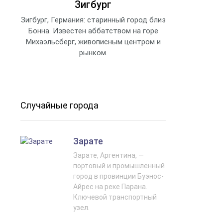
Зигбург
Зигбург, Германия: старинный город близ
Бонна. Известен аббатством на горе
Михаэльсберг, живописным центром и
рынком.
Случайные города
Зарате
Зарате, Аргентина, —
портовый и промышленный
город в провинции Буэнос-
Айрес на реке Парана.
Ключевой транспортный
узел.