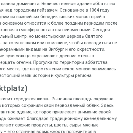
о главная доминанта. Величественное здание аббатства
я над городским пейзажем. Основанное в 1064 году
одним из важнейших бенедиктинских монастырей в
в основном относится к более поздним периодам после
духовная атмосфера остаются неизменными. Сегодня
ельный центр, но монастырская церковь Святого
 на холм пешком или на машине, чтобы насладиться не
норамными видами на Зигбург и его окрестности.
кие лучи солнца окрашивают древние стены в
мерцать огнями. Прогулка по территории аббатства
го места, где на протяжении веков монахи занимались
астоящий маяк истории и культуры региона.
tplatz)
е кипит городская жизнь. Рыночная площадь окружена
з которых сохранили свой первозданный облик. Здесь
егантное здание, которое привлекает внимание своей
щадь оживает благодаря традиционному еженедельному
лагают свежие продукты, цветы, сыры, мясные
ку – это отличная возможность погрузиться в