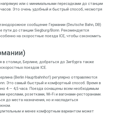
т напрямую или с минимальными пересадками до станции
2 часов. Это очень удобный и быстрый способ, несмотря
лезнодорожное сообщение Германии (Deutsche Bahn, DB)
 пути до станции Siegburg/Bonn. Рекомендуется
особенно на скоростные поезда ICE, чтобы сэкономить
рмании)
я в столице, Берлине, добраться до Зигбурга также
оскоростных поездов ICE.
рлина (Berlin Hauptbahnhof) регулярно отправляются
onn. Это самый быстрый и комфортный способ. Время в
рно 4 — 4,5 часа. Поезда оснащены всем необходимым
и креслами, розетками, Wi-Fi и вагонами-ресторанами.
ся до места назначения, но и насладиться
окном.
 длительным и менее комфортным вариантом может