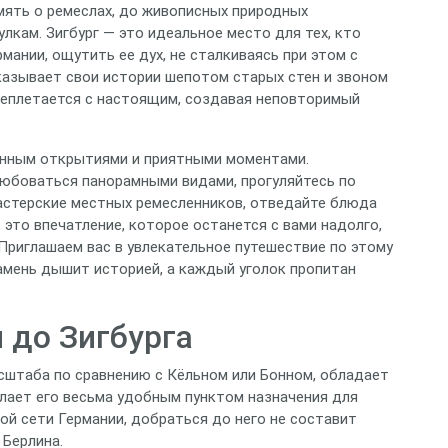
мять о ремеслах, до живописных природных
кам. Зигбург — это идеальное место для тех, кто
мании, ощутить ее дух, не сталкиваясь при этом с
казывает свои истории шепотом старых стен и звоном
ереплетается с настоящим, создавая неповторимый
енным открытиями и приятными моментами.
любоваться панорамными видами, прогуляйтесь по
астерские местных ремесленников, отведайте блюда
, это впечатление, которое останется с вами надолго,
Приглашаем вас в увлекательное путешествие по этому
амень дышит историей, а каждый уголок пропитан
 до Зигбурга
асштаба по сравнению с Кёльном или Бонном, обладает
лает его весьма удобным пунктом назначения для
й сети Германии, добраться до него не составит
 Берлина.