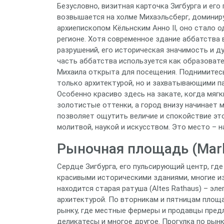
Безусловно, визитная карточка Зигбурга и ег
возвышается на холме Михаэльсберг, доминиру
архиепископом Кёльнским Анно II, оно стало 
регионе. Хотя современное здание аббатства 
разрушений, его историческая значимость и 
часть аббатства используется как образоват
Михаила открыта для посещения. Поднимитесь
только архитектурой, но и захватывающими па
Особенно красиво здесь на закате, когда мяг
золотистые оттенки, а город внизу начинает 
позволяет ощутить величие и спокойствие это
молитвой, наукой и искусством. Это место – н
Рыночная площадь (Mark
Сердце Зигбурга, его пульсирующий центр, гд
красивыми историческими зданиями, многие и
находится старая ратуша (Altes Rathaus) – эл
архитектурой. По вторникам и пятницам пло
рынку, где местные фермеры и продавцы пред
деликатесы и многое другое. Прогулка по рын