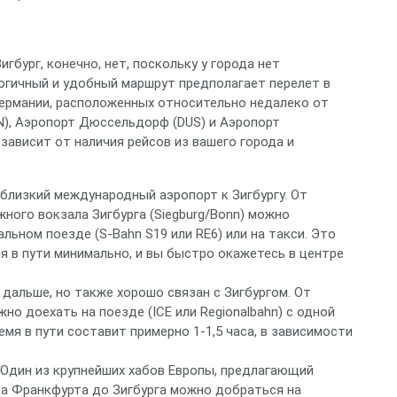
гбург, конечно, нет, поскольку у города нет
логичный и удобный маршрут предполагает перелет в
ермании, расположенных относительно недалеко от
GN), Аэропорт Дюссельдорф (DUS) и Аэропорт
зависит от наличия рейсов из вашего города и
близкий международный аэропорт к Зигбургу. От
ного вокзала Зигбурга (Siegburg/Bonn) можно
альном поезде (S-Bahn S19 или RE6) или на такси. Это
я в пути минимально, и вы быстро окажетесь в центре
дальше, но также хорошо связан с Зигбургом. От
о доехать на поезде (ICE или Regionalbahn) с одной
емя в пути составит примерно 1-1,5 часа, в зависимости
Один из крупнейших хабов Европы, предлагающий
та Франкфурта до Зигбурга можно добраться на