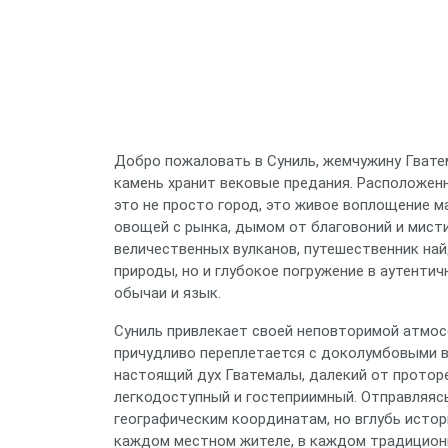
Добро пожаловать в Суниль, жемчужину Гватем
камень хранит вековые предания. Расположен
это не просто город, это живое воплощение м
овощей с рынка, дымом от благовоний и мист
величественных вулканов, путешественник на
природы, но и глубокое погружение в аутенти
обычаи и язык.
Суниль привлекает своей неповторимой атмос
причудливо переплетается с доколумбовыми в
настоящий дух Гватемалы, далекий от протор
легкодоступный и гостеприимный. Отправляясь
географическим координатам, но вглубь истор
каждом местном жителе, в каждом традиционн