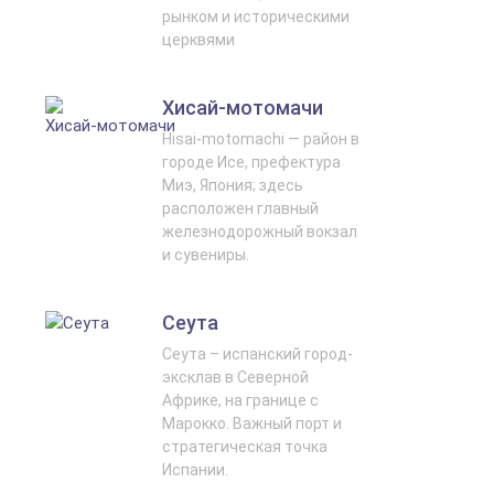
рынком и историческими
церквями
Хисай‑мотомачи
Hisai‑motomachi — район в
городе Исе, префектура
Миэ, Япония; здесь
расположен главный
железнодорожный вокзал
и сувениры.
Сеута
Сеута – испанский город-
эксклав в Северной
Африке, на границе с
Марокко. Важный порт и
стратегическая точка
Испании.