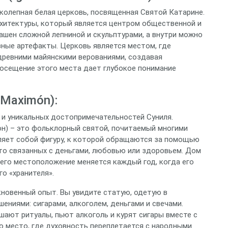
колепная белая церковь, посвященная Святой Катарине.
хитектуры, который является центром общественной и
ашен сложной лепниной и скульптурами, а внутри можно
зные артефакты. Церковь является местом, где
древними майянскими верованиями, создавая
осещение этого места дает глубокое понимание
Maximón):
 и уникальных достопримечательностей Суниля.
н) – это фольклорный святой, почитаемый многими
ляет собой фигуру, к которой обращаются за помощью
сто связанных с деньгами, любовью или здоровьем. Дом
 его местоположение меняется каждый год, когда его
го «хранителя».
новенный опыт. Вы увидите статую, одетую в
ниями: сигарами, алкоголем, деньгами и свечами.
шают ритуалы, пьют алкоголь и курят сигары вместе с
о место, где духовность переплетается с народными