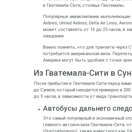
в Гватемала-Сити, столице Гватемалы.
Популярные авиакомпании, выполняющие ре
Airlines, United Airlines, Delta Air Lines, A
может составлять от 16 до 25 часов, в з
ожидания.
Важно помнить, что для транзита через С
потребуется американская виза. Перелет
Америки могут быть удобнее с точки зрен
Из Гватемала-Сити в Су
После прибытия в Гватемала-Сити перед вами
до Суниля, который находится примерно в 200
до 5 часов, в зависимости от вида транспорта
Автобусы дальнего следо
Это самый популярный и экономичный спо
главного автовокзала Гватемала-Сити, о
(Quetzaltenango), также известного как Ше