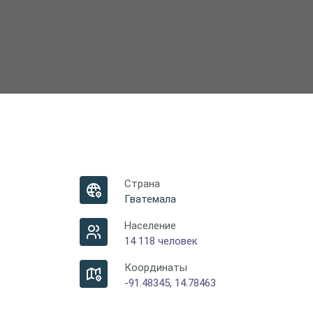
Страна
Гватемала
Население
14 118 человек
Координаты
-91.48345, 14.78463