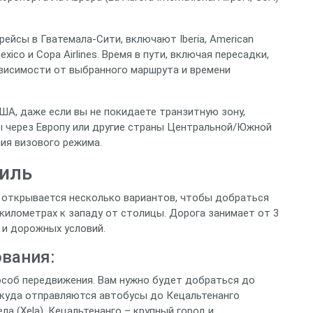
йсы в Гватемала-Сити, включают Iberia, American
eromexico и Copa Airlines. Время в пути, включая пересадки,
ависимости от выбранного маршрута и времени
ША, даже если вы не покидаете транзитную зону,
ы через Европу или другие страны Центральной/Южной
ия визового режима.
ниль
 открывается несколько вариантов, чтобы добраться
 километрах к западу от столицы. Дорога занимает от 3
 и дорожных условий.
вания:
соб передвижения. Вам нужно будет добраться до
ткуда отправляются автобусы до Кецальтенанго
ла (Xela). Кецальтенанго – крупный город и