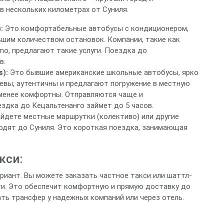
в нескольких километрах от Суниля.
:
Это комфортабельные автобусы с кондиционером,
шим количеством остановок. Компании, такие как
lamo, предлагают такие услуги. Поездка до
в.
):
Это бывшие американские школьные автобусы, ярко
евы, аутентичны и предлагают погружение в местную
 менее комфортны. Отправляются чаще и
здка до Кецальтенанго займет до 5 часов.
айдете местные маршрутки (колективо) или другие
ходят до Суниля. Это короткая поездка, занимающая
кси:
риант. Вы можете заказать частное такси или шаттл-
ти. Это обеспечит комфортную и прямую доставку до
ть трансфер у надежных компаний или через отель.