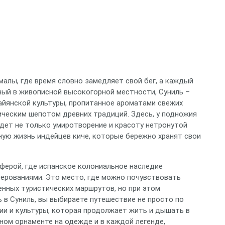
алы, где время словно замедляет свой бег, а каждый
ный в живописной высокогорной местности, Суниль –
айянской культуры, пропитанное ароматами свежих
ическим шепотом древних традиций. Здесь, у подножия
йдет не только умиротворение и красоту нетронутой
чную жизнь индейцев киче, которые бережно хранят свои
ферой, где испанское колониальное наследие
ерованиями. Это место, где можно почувствовать
енных туристических маршрутов, но при этом
 в Суниль, вы выбираете путешествие не просто по
ии и культуры, которая продолжает жить и дышать в
ом орнаменте на одежде и в каждой легенде,