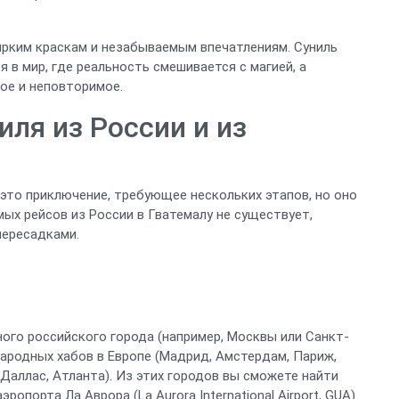
ярким краскам и незабываемым впечатлениям. Суниль
 в мир, где реальность смешивается с магией, а
ое и неповторимое.
иля из России и из
 это приключение, требующее нескольких этапов, но оно
мых рейсов из России в Гватемалу не существует,
пересадками.
ного российского города (например, Москвы или Санкт-
ародных хабов в Европе (Мадрид, Амстердам, Париж,
Даллас, Атланта). Из этих городов вы сможете найти
порта Ла Аврора (La Aurora International Airport, GUA)