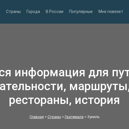
Страны
Города
В России
Популярные
Мне повезет
вся информация для пу
ательности, маршруты,
рестораны, история
Главная
>
Страны
>
Гватемала
>
Зуниль