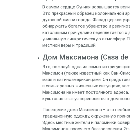
В самом сердце Суниля возвышается вели
Это прекрасный образец колониальной ар
духовной жизни города. Фасад церкви укр
обнаружить богатое убранство и религио
католицизм причудливо переплетается с 
уникальную синкретическую атмосферу. П
местной веры и традиций.
Дом Максимона (Casa de 
Это, пожалуй, одна из самых интригующих
Максимон (также известный как Сан-Симо
майя и латиноамериканцами. Он представ
в самых разных жизненных ситуациях, ча
Максимона не имеет постоянного адреса,
культовая статуя переносится в дом ново
Посещение дома Максимона – это необык
традиционную одежду, окруженную приноше
Здесь местные жители и паломники совер
Максимоном, прося его благословения. Эт