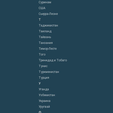
Суринам
США
Сьерра-Леоне
Т
Таджикистан
Таиланд
Тайвань
Танзания
Тимор-Лесте
Того
Тринидад и Тобаго
Тунис
Туркменистан
Турция
У
Уганда
Узбекистан
Украина
Уругвай
Ф