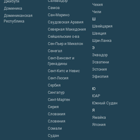
Сальвадор
Джибути
Чехия
Самоа
Доминика
Чили
Сан-Марино
Доминиканская
Ш
Республика
Саудовская Аравия
Швейцария
Северная Македония
Швеция
Сейшельские о-ва
Шри-Ланка
Сен-Пьер и Микелон
Э
Сенегал
Эквадор
Сент-Винсент и
Эсватини
Гренадины
Эстония
Сент-Китс и Невис
Эфиопия
Сент-Люсия
Сербия
Ю
Сингапур
ЮАР
Синт-Мартен
Южный Судан
Сирия
Я
Словакия
Ямайка
Словения
Япония
Сомали
Судан