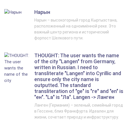
Нарын
Нарын – высокогорный город Кыргызстана,
расположенный на одноимённой реке. Это
важный центр региона и исторический
форпост Шелкового пути.
THOUGHT: The user wants the name
of the city "Langen" from Germany,
written in Russian. I need to
transliterate "Langen" into Cyrillic and
ensure only the city name is
outputted. The standard
transliteration of "ge" is "ге" and "en" is
"ен". "La" is "Ла". Langen -> Ланген
Ланген (Германия) – зеленый, семейный город
в Гессене, близ Франкфурта. Идеален для
жизни, сочетает природу и инфраструктуру.