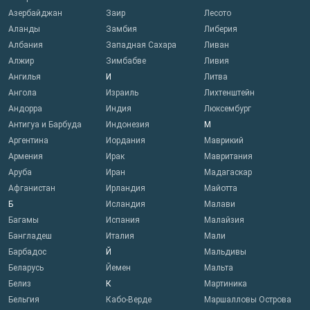
Азербайджан
Заир
Лесото
Аланды
Замбия
Либерия
Албания
Западная Сахара
Ливан
Алжир
Зимбабве
Ливия
Ангилья
И
Литва
Ангола
Израиль
Лихтенштейн
Андорра
Индия
Люксембург
Антигуа и Барбуда
Индонезия
М
Аргентина
Иордания
Маврикий
Армения
Ирак
Мавритания
Аруба
Иран
Мадагаскар
Афганистан
Ирландия
Майотта
Б
Исландия
Малави
Багамы
Испания
Малайзия
Бангладеш
Италия
Мали
Барбадос
Й
Мальдивы
Беларусь
Йемен
Мальта
Белиз
К
Мартиника
Бельгия
Кабо-Верде
Маршалловы Острова