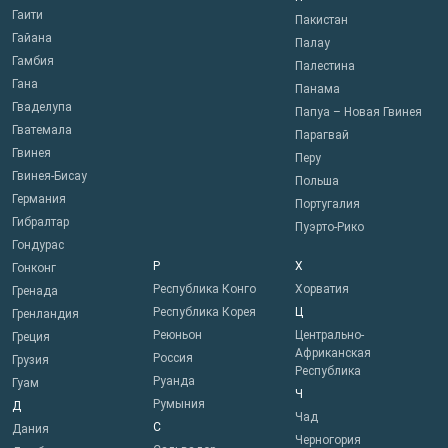
Гаити
Пакистан
Гайана
Палау
Гамбия
Палестина
Гана
Панама
Гваделупа
Папуа – Новая Гвинея
Гватемала
Парагвай
Гвинея
Перу
Гвинея-Бисау
Польша
Германия
Португалия
Гибралтар
Пуэрто-Рико
Гондурас
Р
Х
Гонконг
Республика Конго
Хорватия
Гренада
Республика Корея
Ц
Гренландия
Реюньон
Центрально-
Греция
Африканская
Россия
Грузия
Республика
Руанда
Гуам
Ч
Румыния
Д
Чад
С
Дания
Черногория