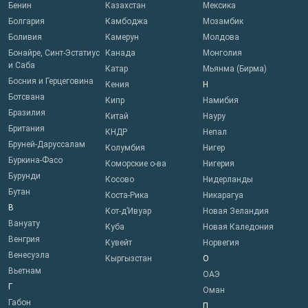
Бенин
Казахстан
Мексика
Болгария
Камбоджа
Мозамбик
Боливия
Камерун
Молдова
Бонайре, Синт-Эстатиус
Канада
Монголия
и Саба
Катар
Мьянма (Бирма)
Босния и Герцеговина
Кения
Н
Ботсвана
Кипр
Намибия
Бразилия
Китай
Науру
Британия
КНДР
Непал
Бруней-Даруссалам
Колумбия
Нигер
Буркина-Фасо
Коморские о-ва
Нигерия
Бурунди
Косово
Нидерланды
Бутан
Коста-Рика
Никарагуа
В
Кот-д’Ивуар
Новая Зеландия
Вануату
Куба
Новая Каледония
Венгрия
Кувейт
Норвегия
Венесуэла
Кыргызстан
О
Вьетнам
ОАЭ
Г
Оман
Габон
П