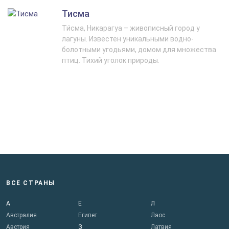
Тисма
Ти́сма, Никарагуа – живописный город у
лагуны. Известен уникальными водно-
болотными угодьями, домом для множества
птиц. Тихий уголок природы.
ВСЕ СТРАНЫ
А
Е
Л
Австралия
Египет
Лаос
Австрия
З
Латвия