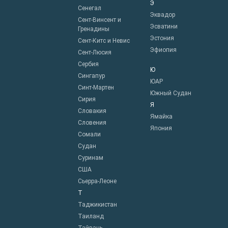
Э
Сенегал
Эквадор
Сент-Винсент и
Эсватини
Гренадины
Эстония
Сент-Китс и Невис
Эфиопия
Сент-Люсия
Сербия
Ю
Сингапур
ЮАР
Синт-Мартен
Южный Судан
Сирия
Я
Словакия
Ямайка
Словения
Япония
Сомали
Судан
Суринам
США
Сьерра-Леоне
Т
Таджикистан
Таиланд