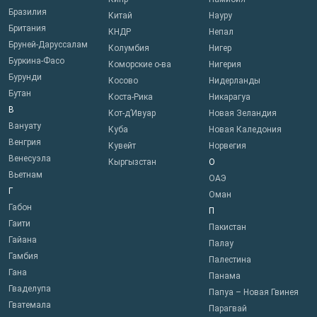
Бразилия
Китай
Науру
Британия
КНДР
Непал
Бруней-Даруссалам
Колумбия
Нигер
Буркина-Фасо
Коморские о-ва
Нигерия
Бурунди
Косово
Нидерланды
Бутан
Коста-Рика
Никарагуа
В
Кот-д’Ивуар
Новая Зеландия
Вануату
Куба
Новая Каледония
Венгрия
Кувейт
Норвегия
Венесуэла
Кыргызстан
О
Вьетнам
ОАЭ
Г
Оман
Габон
П
Гаити
Пакистан
Гайана
Палау
Гамбия
Палестина
Гана
Панама
Гваделупа
Папуа – Новая Гвинея
Гватемала
Парагвай