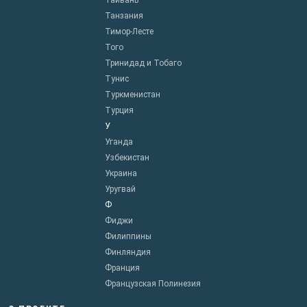
Тайвань
Танзания
Тимор-Лесте
Того
Тринидад и Тобаго
Тунис
Туркменистан
Турция
У
Уганда
Узбекистан
Украина
Уругвай
Ф
Фиджи
Филиппины
Финляндия
Франция
Французская Полинезия