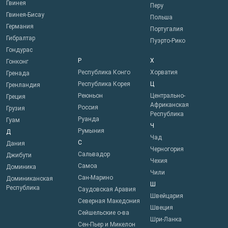
Гвинея
Перу
Гвинея-Бисау
Польша
Германия
Португалия
Гибралтар
Пуэрто-Рико
Гондурас
Р
Х
Гонконг
Республика Конго
Хорватия
Гренада
Республика Корея
Ц
Гренландия
Реюньон
Центрально-
Греция
Африканская
Россия
Грузия
Республика
Руанда
Гуам
Ч
Румыния
Д
Чад
С
Дания
Черногория
Сальвадор
Джибути
Чехия
Самоа
Доминика
Чили
Сан-Марино
Доминиканская
Ш
Республика
Саудовская Аравия
Швейцария
Северная Македония
Швеция
Сейшельские о-ва
Шри-Ланка
Сен-Пьер и Микелон