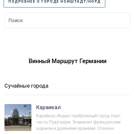
ПОДРОБНЕЕ О ГОРОДЕ НОЙШТАДТ/НОРД
Винный Маршрут Германии
Сучайные города
Караикал
Карайкал, Индия: прибрежный город-порт,
часть Пудучерри. Знаменит французским
шармом и древними храмами. Спокоен.