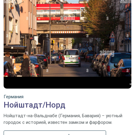
Германия
Нойштадт/Норд
Нойштадт-на-Вальднабе (Германия, Бавария) – уютный
городок с историей, известен замком и фарфором.