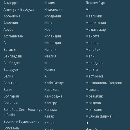
Андорра
Индия
Люксембург
Антигуа и Барбуда
Индонезия
М
Аргентина
Иордания
Маврикий
Армения
Ирак
Мавритания
Аруба
Иран
Мадагаскар
Афганистан
Ирландия
Майотта
Б
Исландия
Малави
Багамы
Испания
Малайзия
Бангладеш
Италия
Мали
Барбадос
Й
Мальдивы
Беларусь
Йемен
Мальта
Белиз
К
Мартиника
Бельгия
Кабо-Верде
Маршалловы Острова
Бенин
Казахстан
Мексика
Болгария
Камбоджа
Мозамбик
Боливия
Камерун
Молдова
Бонайре, Синт-Эстатиус
Канада
Монголия
и Саба
Катар
Мьянма (Бирма)
Босния и Герцеговина
Кения
Н
Ботсвана
Кипр
Намибия