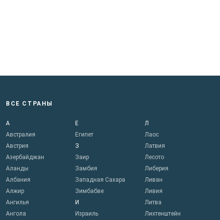
ВСЕ СТРАНЫ
А
Е
Л
Австралия
Египет
Лаос
Австрия
З
Латвия
Азербайджан
Заир
Лесото
Аланды
Замбия
Либерия
Албания
Западная Сахара
Ливан
Алжир
Зимбабве
Ливия
Ангилья
И
Литва
Ангола
Израиль
Лихтенштейн