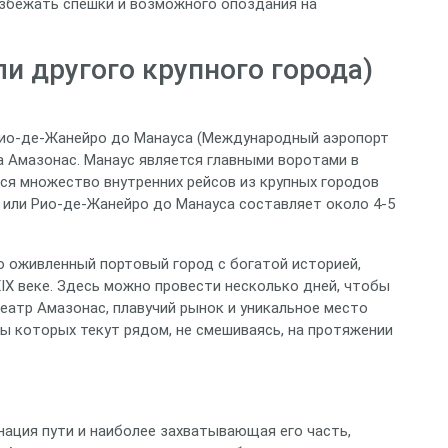
збежать спешки и возможного опоздания на
и другого крупного города)
Рио-де-Жанейро до Манауса (Международный аэропорт
 Амазонас. Манаус является главными воротами в
я множество внутренних рейсов из крупных городов
у или Рио-де-Жанейро до Манауса составляет около 4-5
о оживленный портовый город с богатой историей,
IX веке. Здесь можно провести несколько дней, чтобы
еатр Амазонас, плавучий рынок и уникальное место
ды которых текут рядом, не смешиваясь, на протяжении
нация пути и наиболее захватывающая его часть,