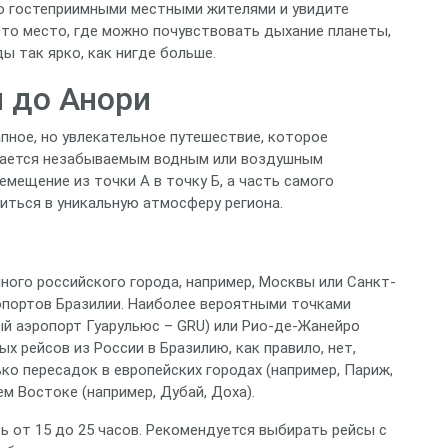
о гостеприимными местными жителями и увидите
Это место, где можно почувствовать дыхание планеты,
 так ярко, как нигде больше.
я до Анори
пное, но увлекательное путешествие, которое
лжается незабываемым водным или воздушным
мещение из точки А в точку Б, а часть самого
иться в уникальную атмосферу региона.
пного российского города, например, Москвы или Санкт-
опортов Бразилии. Наиболее вероятными точками
й аэропорт Гуарульюс – GRU) или Рио-де-Жанейро
х рейсов из России в Бразилию, как правило, нет,
ко пересадок в европейских городах (например, Париж,
м Востоке (например, Дубай, Доха).
ь от 15 до 25 часов. Рекомендуется выбирать рейсы с