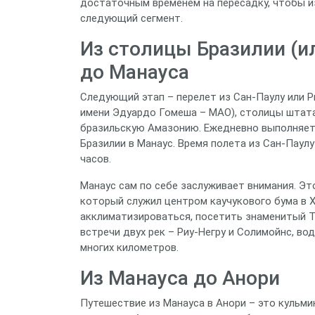
достаточным временем на пересадку, чтобы и
следующий сегмент.
Из столицы Бразилии (ил
до Манауса
Следующий этап – перелет из Сан-Паулу или 
имени Эдуардо Гомеша – MAO), столицы штата
бразильскую Амазонию. Ежедневно выполняетс
Бразилии в Манаус. Время полета из Сан-Паул
часов.
Манаус сам по себе заслуживает внимания. Эт
который служил центром каучукового бума в X
акклиматизироваться, посетить знаменитый Т
встречи двух рек – Риу-Негру и Солимойнс, во
многих километров.
Из Манауса до Анори
Путешествие из Манауса в Анори – это кульми