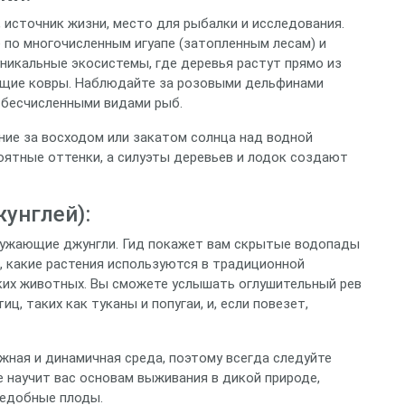
, источник жизни, место для рыбалки и исследования.
 по многочисленным игуапе (затопленным лесам) и
уникальные экосистемы, где деревья растут прямо из
ющие ковры. Наблюдайте за розовыми дельфинами
и бесчисленными видами рыб.
ие за восходом или закатом солнца над водной
оятные оттенки, а силуэты деревьев и лодок создают
унглей):
кружающие джунгли. Гид покажет вам скрытые водопады
, какие растения используются в традиционной
ких животных. Вы сможете услышать оглушительный рев
ц, таких как туканы и попугаи, и, если повезет,
жная и динамичная среда, поэтому всегда следуйте
 научит вас основам выживания в дикой природе,
ъедобные плоды.