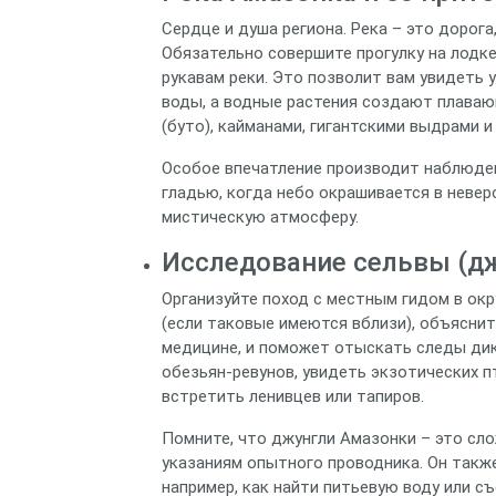
Сердце и душа региона. Река – это дорога
Обязательно совершите прогулку на лодке
рукавам реки. Это позволит вам увидеть 
воды, а водные растения создают плава
(буто), кайманами, гигантскими выдрами 
Особое впечатление производит наблюден
гладью, когда небо окрашивается в невер
мистическую атмосферу.
Исследование сельвы (дж
Организуйте поход с местным гидом в о
(если таковые имеются вблизи), объяснит
медицине, и поможет отыскать следы ди
обезьян-ревунов, увидеть экзотических пти
встретить ленивцев или тапиров.
Помните, что джунгли Амазонки – это сло
указаниям опытного проводника. Он также
например, как найти питьевую воду или с