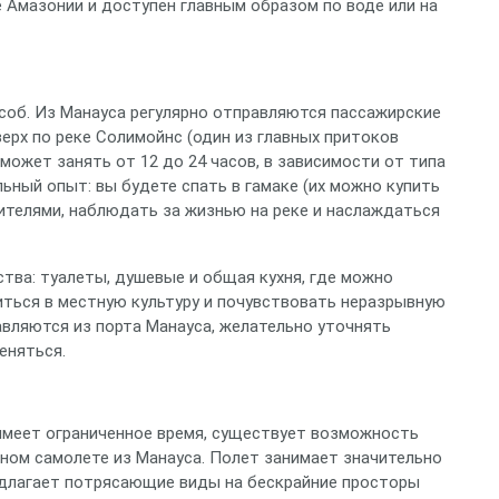
 Амазонии и доступен главным образом по воде или на
соб. Из Манауса регулярно отправляются пассажирские
вверх по реке Солимойнс (один из главных притоков
может занять от 12 до 24 часов, в зависимости от типа
льный опыт: вы будете спать в гамаке (их можно купить
ителями, наблюдать за жизнью на реке и наслаждаться
ства: туалеты, душевые и общая кухня, где можно
иться в местную культуру и почувствовать неразрывную
авляются из порта Манауса, желательно уточнять
еняться.
 имеет ограниченное время, существует возможность
ном самолете из Манауса. Полет занимает значительно
редлагает потрясающие виды на бескрайние просторы