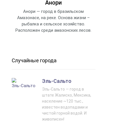
Анори
Анори — город в бразильском
Амазонасе, на реке. Основа жизни –
рыбалка и сельское хозяйство.
Расположен среди амазонских лесов.
Случайные города
Эль‑Сальто
Эль-Сальто — город в
штате Жалиско, Мексика,
население ~120 тыс.,
известен водопадами и
чистой горной водой. И
живописен!