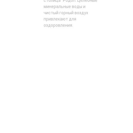
столица" Родоп. Целебные
минеральные воды и
чистый горный воздух
привлекают для
оздоровления.