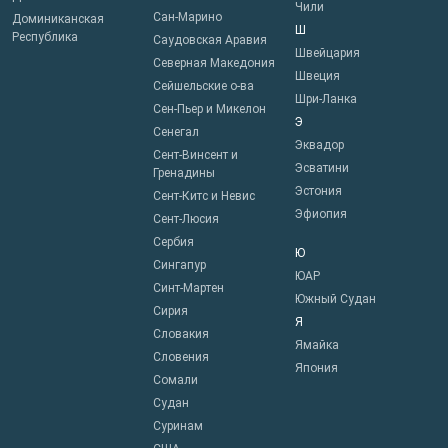
Чили
Сан-Марино
Доминиканская
Ш
Республика
Саудовская Аравия
Швейцария
Северная Македония
Швеция
Сейшельские о-ва
Шри-Ланка
Сен-Пьер и Микелон
Э
Сенегал
Эквадор
Сент-Винсент и
Эсватини
Гренадины
Эстония
Сент-Китс и Невис
Эфиопия
Сент-Люсия
Сербия
Ю
Сингапур
ЮАР
Синт-Мартен
Южный Судан
Сирия
Я
Словакия
Ямайка
Словения
Япония
Сомали
Судан
Суринам