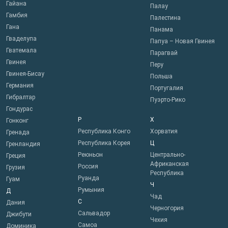
Гайана
Палау
Гамбия
Палестина
Гана
Панама
Гваделупа
Папуа – Новая Гвинея
Гватемала
Парагвай
Гвинея
Перу
Гвинея-Бисау
Польша
Германия
Португалия
Гибралтар
Пуэрто-Рико
Гондурас
Р
Х
Гонконг
Республика Конго
Хорватия
Гренада
Республика Корея
Ц
Гренландия
Реюньон
Центрально-
Греция
Африканская
Россия
Грузия
Республика
Руанда
Гуам
Ч
Румыния
Д
Чад
С
Дания
Черногория
Сальвадор
Джибути
Чехия
Самоа
Доминика