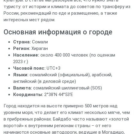
культуры. В статье мы разберём всё, что нужно знать
туристу: от истории и климата до советов по трансферу из
России, рекомендаций по еде и размещению, а также
интересных мест рядом.
Основная информация о городе
Страна:
Сомали
Регион:
Хираган
Население:
около 400 000 человек (по оценкам
2023 г.)
Часовой пояс:
UTC+3
Языки:
сомалийский (офици­альный), арабский,
английский (в деловой среде)
Валюта:
сомалийский шиллинговый (SOS)
Координаты:
2°38′N 44°53′E
Город находится на высоте примерно 500 метров над
уровнем моря, что делает его климат несколько мягче, чем
в прибрежных районах. Байдабо часто называют «золотой
воротой» к внутренним регионам страны – от него
начинаются основные автодороги, ведущие в Могадишо,