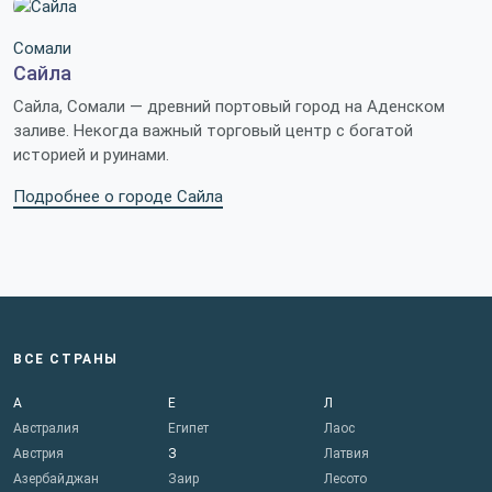
Сомали
Сайла
Сайла, Сомали — древний портовый город на Аденском
заливе. Некогда важный торговый центр с богатой
историей и руинами.
Подробнее о городе Сайла
ВСЕ СТРАНЫ
А
Е
Л
Австралия
Египет
Лаос
Австрия
З
Латвия
Азербайджан
Заир
Лесото