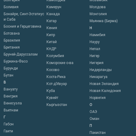
Болгария
Камбоджа
Мозамбик
Боливия
Камерун
Молдова
Бонайре, Синт-Эстатиус
Канада
Монголия
и Саба
Катар
Мьянма (Бирма)
Босния и Герцеговина
Кения
Н
Ботсвана
Кипр
Намибия
Бразилия
Китай
Науру
Британия
КНДР
Непал
Бруней-Даруссалам
Колумбия
Нигер
Буркина-Фасо
Коморские о-ва
Нигерия
Бурунди
Косово
Нидерланды
Бутан
Коста-Рика
Никарагуа
В
Кот-д’Ивуар
Новая Зеландия
Вануату
Куба
Новая Каледония
Венгрия
Кувейт
Норвегия
Венесуэла
Кыргызстан
О
Вьетнам
ОАЭ
Г
Оман
Габон
П
Гаити
Пакистан