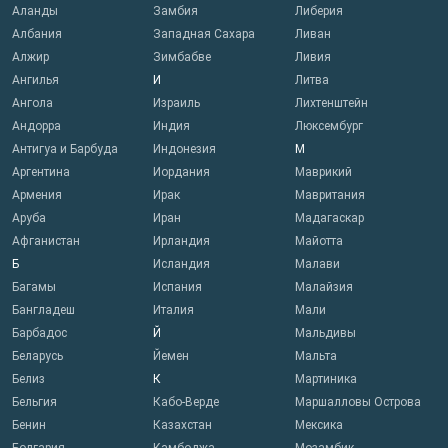
Аланды
Замбия
Либерия
Албания
Западная Сахара
Ливан
Алжир
Зимбабве
Ливия
Ангилья
И
Литва
Ангола
Израиль
Лихтенштейн
Андорра
Индия
Люксембург
Антигуа и Барбуда
Индонезия
М
Аргентина
Иордания
Маврикий
Армения
Ирак
Мавритания
Аруба
Иран
Мадагаскар
Афганистан
Ирландия
Майотта
Б
Исландия
Малави
Багамы
Испания
Малайзия
Бангладеш
Италия
Мали
Барбадос
Й
Мальдивы
Беларусь
Йемен
Мальта
Белиз
К
Мартиника
Бельгия
Кабо-Верде
Маршалловы Острова
Бенин
Казахстан
Мексика