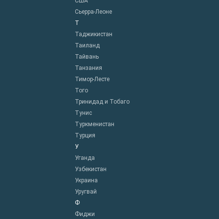
США
Сьерра-Леоне
Т
Таджикистан
Таиланд
Тайвань
Танзания
Тимор-Лесте
Того
Тринидад и Тобаго
Тунис
Туркменистан
Турция
У
Уганда
Узбекистан
Украина
Уругвай
Ф
Фиджи