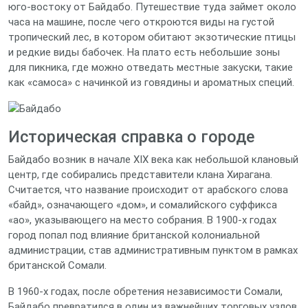
юго‑востоку от Байдабо. Путешествие туда займет около
часа на машине, после чего откроются виды на густой
тропический лес, в котором обитают экзотические птицы
и редкие виды бабочек. На плато есть небольшие зоны
для пикника, где можно отведать местные закуски, такие
как «самоса» с начинкой из говядины и ароматных специй.
Историческая справка о городе
Байдабо возник в начале XIX века как небольшой клановый
центр, где собирались представители клана Хирагана.
Считается, что название происходит от арабского слова
«байд», означающего «дом», и сомалийского суффикса
«ао», указывающего на место собрания. В 1900‑х годах
город попал под влияние британской колониальной
администрации, став административным пунктом в рамках
британской Сомали.
В 1960‑х годах, после обретения независимости Сомали,
Байдабо превратился в один из важнейших торговых узлов