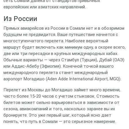
сеть Сомали далека от стандартов привычных
европейских или азиатских направлений.
Из России
Прямых авиарейсов из России в Сомали нет и в обозримом
будущем не предвидится. Ваше путешествие начнется с
многоступенчатого перелета. Наиболее вероятный
маршрут будет включать как минимум одну, а скорее всего,
две или три пересадки в крупных международных хабах.
Обычные варианты — через Стамбул (Турция), Дубай (ОАЭ)
или Аддис-Абебу (Эфиопия). Конечной точкой вашего
международного перелета станет международный
аэропорт Могадишо (Aden Adde International Airport, MGQ).
Перелет из Москвы до Могадишо займет много времени,
часто более 15-20 часов с учетом стыковок. Стоимость
билетов может сильно варьироваться в зависимости от
сезона, авиакомпаний и того, насколько заранее вы их
бронируете. Это уже первый шаг, который ясно дает
понять, что путь в Сомали — это серьезное намерение.