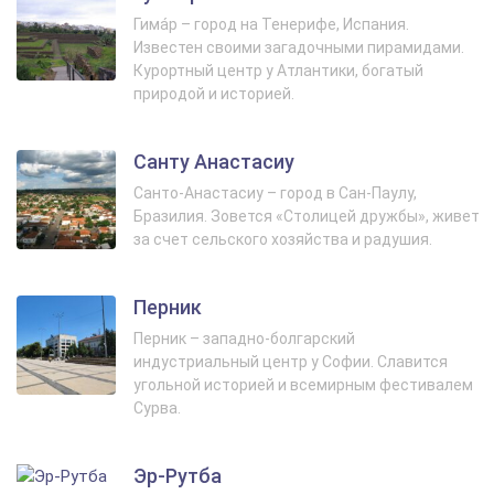
Гима́р – город на Тенерифе, Испания.
Известен своими загадочными пирамидами.
Курортный центр у Атлантики, богатый
природой и историей.
Санту Анастасиу
Санто-Анастасиу – город в Сан-Паулу,
Бразилия. Зовется «Столицей дружбы», живет
за счет сельского хозяйства и радушия.
Перник
Перник – западно-болгарский
индустриальный центр у Софии. Славится
угольной историей и всемирным фестивалем
Сурва.
Эр-Рутба