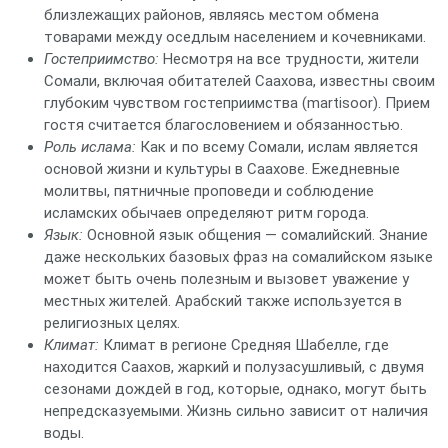
близлежащих районов, являясь местом обмена
товарами между оседлым населением и кочевниками.
Гостеприимство:
Несмотря на все трудности, жители
Сомали, включая обитателей Саахова, известны своим
глубоким чувством гостеприимства (martisoor). Прием
гостя считается благословением и обязанностью.
Роль ислама:
Как и по всему Сомали, ислам является
основой жизни и культуры в Саахове. Ежедневные
молитвы, пятничные проповеди и соблюдение
исламских обычаев определяют ритм города.
Язык:
Основной язык общения — сомалийский. Знание
даже нескольких базовых фраз на сомалийском языке
может быть очень полезным и вызовет уважение у
местных жителей. Арабский также используется в
религиозных целях.
Климат:
Климат в регионе Средняя Шабелле, где
находится Саахов, жаркий и полузасушливый, с двумя
сезонами дождей в год, которые, однако, могут быть
непредсказуемыми. Жизнь сильно зависит от наличия
воды.