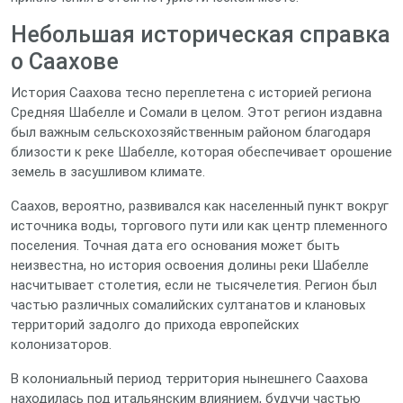
Небольшая историческая справка
о Саахове
История Саахова тесно переплетена с историей региона
Средняя Шабелле и Сомали в целом. Этот регион издавна
был важным сельскохозяйственным районом благодаря
близости к реке Шабелле, которая обеспечивает орошение
земель в засушливом климате.
Саахов, вероятно, развивался как населенный пункт вокруг
источника воды, торгового пути или как центр племенного
поселения. Точная дата его основания может быть
неизвестна, но история освоения долины реки Шабелле
насчитывает столетия, если не тысячелетия. Регион был
частью различных сомалийских султанатов и клановых
территорий задолго до прихода европейских
колонизаторов.
В колониальный период территория нынешнего Саахова
находилась под итальянским влиянием, будучи частью