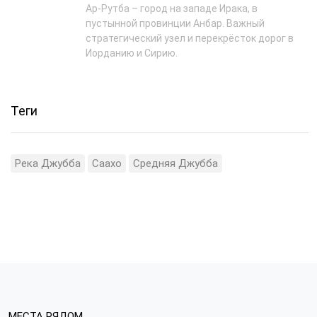
Ар-Рутба – город на западе Ирака, в
пустынной провинции Анбар. Важный
стратегический узел и перекрёсток дорог в
Иорданию и Сирию.
Теги
Река Джубба
Саахо
Средняя Джубба
МЕСТА РЯДОМ