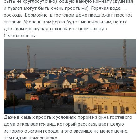
быть не круглосуточно), общую ванную комнату (душевая
и туалет могут быть очень простыми). Горячая вода —
роскошь. Возможно, в гостевом доме предложат простое
питание. Уровень комфорта будет минимальным, но это
даст вам крышу над головой и относительную
безопасность.
Даже в самых простых условиях, порой из окна гостевого
дома открывается вид, который рассказывает целую
историю о жизни города, и это зрелище не менее ценно,
чем вид из номера люкс.