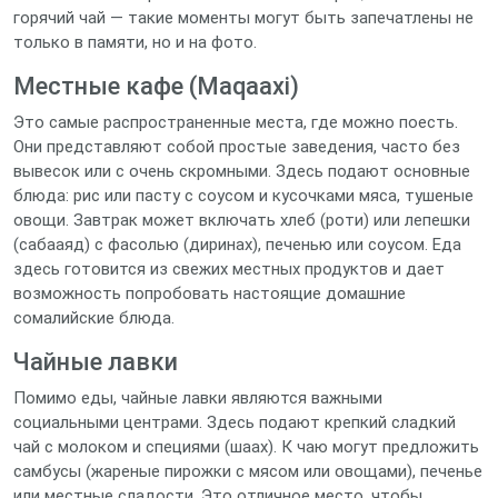
горячий чай — такие моменты могут быть запечатлены не
только в памяти, но и на фото.
Местные кафе (Maqaaxi)
Это самые распространенные места, где можно поесть.
Они представляют собой простые заведения, часто без
вывесок или с очень скромными. Здесь подают основные
блюда: рис или пасту с соусом и кусочками мяса, тушеные
овощи. Завтрак может включать хлеб (роти) или лепешки
(сабааяд) с фасолью (диринах), печенью или соусом. Еда
здесь готовится из свежих местных продуктов и дает
возможность попробовать настоящие домашние
сомалийские блюда.
Чайные лавки
Помимо еды, чайные лавки являются важными
социальными центрами. Здесь подают крепкий сладкий
чай с молоком и специями (шаах). К чаю могут предложить
самбусы (жареные пирожки с мясом или овощами), печенье
или местные сладости. Это отличное место, чтобы