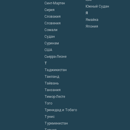
Синт-Мартен
Южный Судан
Сирия
Я
Словакия
Ямайка
Словения
Япония
Сомали
Судан
Суринам
США
Сьерра-Леоне
Т
Таджикистан
Таиланд
Тайвань
Танзания
Тимор-Лесте
Того
Тринидад и Тобаго
Тунис
Туркменистан