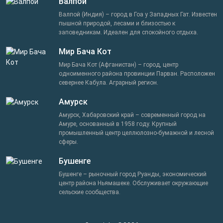
Валпой
Валпой (Индия) – город в Гоа у Западных Гат. Известен
пышной природой, лесами и близостью к
заповедникам. Идеален для спокойного отдыха.
Мир Бача Кот
Мир Бача Кот (Афганистан) – город, центр
одноименного района провинции Парван. Расположен
севернее Кабула. Аграрный регион.
Амурск
Амурск, Хабаровский край – современный город на
Амуре, основанный в 1958 году. Крупный
промышленный центр целлюлозно-бумажной и лесной
сферы.
Бушенге
Бушенге – рыночный город Руанды, экономический
центр района Ньямашеке. Обслуживает окружающие
сельские сообщества.