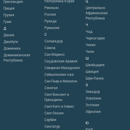
Республика Корея
Ц
Гренландия
Реюньон
Центрально-
Греция
Африканская
Россия
Грузия
Республика
Руанда
Гуам
Ч
Румыния
Д
Чад
С
Дания
Черногория
Сальвадор
Джибути
Чехия
Самоа
Доминика
Чили
Сан-Марино
Доминиканская
Ш
Республика
Саудовская Аравия
Швейцария
Северная Македония
Швеция
Сейшельские о-ва
Шри-Ланка
Сен-Пьер и Микелон
Э
Сенегал
Эквадор
Сент-Винсент и
Эсватини
Гренадины
Эстония
Сент-Китс и Невис
Эфиопия
Сент-Люсия
Сербия
Ю
Сингапур
ЮАР