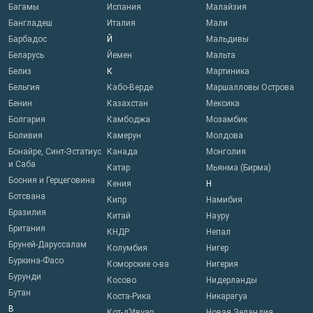
Багамы
Испания
Малайзия
Бангладеш
Италия
Мали
Барбадос
Й
Мальдивы
Беларусь
Йемен
Мальта
Белиз
К
Мартиника
Бельгия
Кабо-Верде
Маршалловы Острова
Бенин
Казахстан
Мексика
Болгария
Камбоджа
Мозамбик
Боливия
Камерун
Молдова
Бонайре, Синт-Эстатиус
Канада
Монголия
и Саба
Катар
Мьянма (Бирма)
Босния и Герцеговина
Кения
Н
Ботсвана
Кипр
Намибия
Бразилия
Китай
Науру
Британия
КНДР
Непал
Бруней-Даруссалам
Колумбия
Нигер
Буркина-Фасо
Коморские о-ва
Нигерия
Бурунди
Косово
Нидерланды
Бутан
Коста-Рика
Никарагуа
В
Кот-д’Ивуар
Новая Зеландия