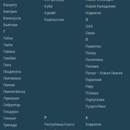
Вануату
Куба
Новая Каледония
Венгрия
Кувейт
Норвегия
Венесуэла
Кыргызстан
О
Вьетнам
ОАЭ
Г
Оман
Габон
П
Гаити
Пакистан
Гайана
Палау
Гамбия
Палестина
Гана
Панама
Гваделупа
Папуа – Новая Гвинея
Гватемала
Парагвай
Гвинея
Перу
Гвинея-Бисау
Польша
Германия
Португалия
Гибралтар
Пуэрто-Рико
Гондурас
Р
Х
Гонконг
Республика Конго
Хорватия
Гренада