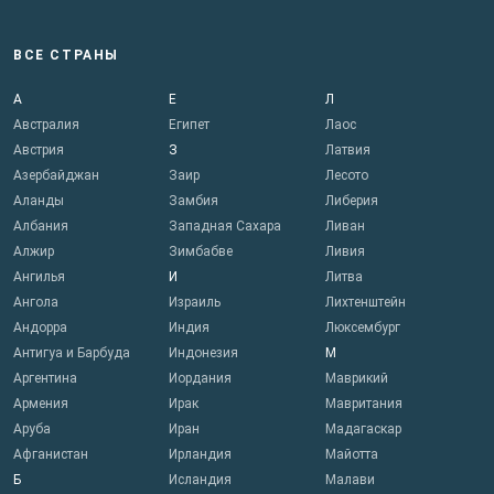
ВСЕ СТРАНЫ
А
Е
Л
Австралия
Египет
Лаос
Австрия
З
Латвия
Азербайджан
Заир
Лесото
Аланды
Замбия
Либерия
Албания
Западная Сахара
Ливан
Алжир
Зимбабве
Ливия
Ангилья
И
Литва
Ангола
Израиль
Лихтенштейн
Андорра
Индия
Люксембург
Антигуа и Барбуда
Индонезия
М
Аргентина
Иордания
Маврикий
Армения
Ирак
Мавритания
Аруба
Иран
Мадагаскар
Афганистан
Ирландия
Майотта
Б
Исландия
Малави