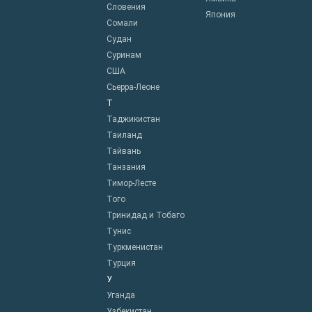
Словения
Япония
Сомали
Судан
Суринам
США
Сьерра-Леоне
Т
Таджикистан
Таиланд
Тайвань
Танзания
Тимор-Лесте
Того
Тринидад и Тобаго
Тунис
Туркменистан
Турция
У
Уганда
Узбекистан