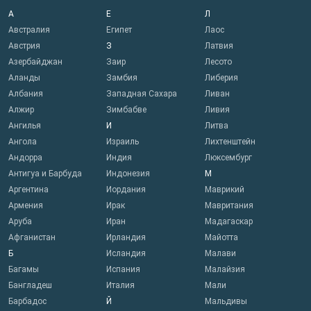
А
Е
Л
Австралия
Египет
Лаос
Австрия
З
Латвия
Азербайджан
Заир
Лесото
Аланды
Замбия
Либерия
Албания
Западная Сахара
Ливан
Алжир
Зимбабве
Ливия
Ангилья
И
Литва
Ангола
Израиль
Лихтенштейн
Андорра
Индия
Люксембург
Антигуа и Барбуда
Индонезия
М
Аргентина
Иордания
Маврикий
Армения
Ирак
Мавритания
Аруба
Иран
Мадагаскар
Афганистан
Ирландия
Майотта
Б
Исландия
Малави
Багамы
Испания
Малайзия
Бангладеш
Италия
Мали
Барбадос
Й
Мальдивы