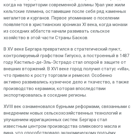
когда на территории современной долины Урал уже жили
кельтские племена, оставившие после себя ряд каменных
мегалитов и курганов. Первое упоминание о поселении
появляется в христианских хрониках XI века, когда монахи
из соседних аббатств начали развивать сельское
хозяйство в этой части Страны Басков.
В XV веке Бергара превратился в стратегический пункт,
контролируемый графством Гипуско, а построенный в 1487
году Кастильо-де-Эль-Эстрадо стал опорой в защите от
внешних вторжений. В XVI веке город получил статус «villa»,
что привело к росту торговли и ремесел. Особенно
активно развивались кузнечное дело и ткачество, а также
производство керамики, которая впоследствии
экспортировалась в соседние регионы.
XVIII век ознаменовался бурными реформами, связанными с
внедрением новых сельскохозяйственных технологий и
улучшением ирригационных систем. Бергара стал
известным центром производства оливкового масла и
вина, что способствовало экономическому подъёму.