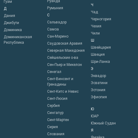
Руанда
Гуам
Ч
Румыния
Д
Чад
С
Дания
Черногория
Сальвадор
Джибути
Чехия
Самоа
Доминика
Чили
Сан-Марино
Доминиканская
Ш
Республика
Саудовская Аравия
Швейцария
Северная Македония
Швеция
Сейшельские о-ва
Шри-Ланка
Сен-Пьер и Микелон
Э
Сенегал
Эквадор
Сент-Винсент и
Эсватини
Гренадины
Эстония
Сент-Китс и Невис
Эфиопия
Сент-Люсия
Сербия
Ю
Сингапур
ЮАР
Синт-Мартен
Южный Судан
Сирия
Я
Словакия
Ямайка