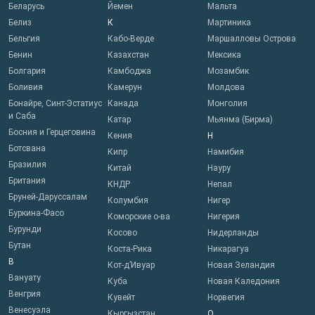
Беларусь
Йемен
Мальта
Белиз
К
Мартиника
Бельгия
Кабо-Верде
Маршалловы Острова
Бенин
Казахстан
Мексика
Болгария
Камбоджа
Мозамбик
Боливия
Камерун
Молдова
Бонайре, Синт-Эстатиус
Канада
Монголия
и Саба
Катар
Мьянма (Бирма)
Босния и Герцеговина
Кения
Н
Ботсвана
Кипр
Намибия
Бразилия
Китай
Науру
Британия
КНДР
Непал
Бруней-Даруссалам
Колумбия
Нигер
Буркина-Фасо
Коморские о-ва
Нигерия
Бурунди
Косово
Нидерланды
Бутан
Коста-Рика
Никарагуа
В
Кот-д’Ивуар
Новая Зеландия
Вануату
Куба
Новая Каледония
Венгрия
Кувейт
Норвегия
Венесуэла
Кыргызстан
О