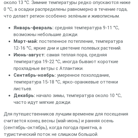
около 13 °C. Зимние температуры редко опускаются ниже
0 °C, а осадки распределены равномерно в течение года,
что делает регион особенно зелёным и живописным.
Январь‑февраль:
средняя температура 9‑11 °C,
возможны небольшие дожди.
Март‑май:
постепенное потепление, температура
12‑16 °C, яркие дни и цветение полевых растений.
Июнь‑август:
самая теплая пора, средняя
температура 19‑22 °C, иногда бывают короткие
прохладные ветры с Атлантики.
Сентябрь‑ноябрь:
умеренное похолодание,
температура 15‑18 °C, ярко-оранжевые оттенки
листьев.
Декабрь:
начало зимы, температура около 10 °C,
часто идут мягкие дожди.
Для путешественников лучшим временем для посещения
считается конец весны (май‑июнь) и ранняя осень
(сентябрь‑октябрь), когда погода приятна, а
туристический поток не слишком большой.