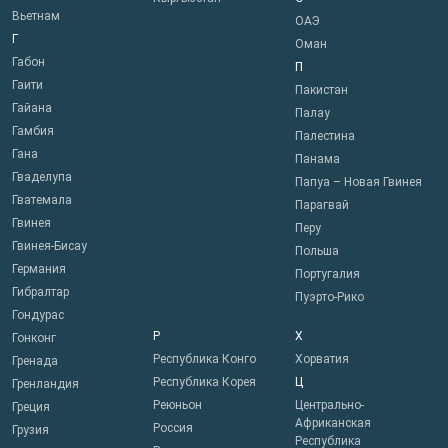
Вьетнам
ОАЭ
Г
Оман
Габон
П
Гаити
Пакистан
Гайана
Палау
Гамбия
Палестина
Гана
Панама
Гваделупа
Папуа – Новая Гвинея
Гватемала
Парагвай
Гвинея
Перу
Гвинея-Бисау
Польша
Германия
Португалия
Гибралтар
Пуэрто-Рико
Гондурас
Р
Х
Гонконг
Республика Конго
Хорватия
Гренада
Республика Корея
Ц
Гренландия
Реюньон
Центрально-
Греция
Африканская
Россия
Грузия
Республика