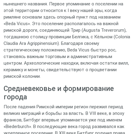
нынешнего названия. Первое упоминание о поселении на
этой территории относится к I веку нашей эры, когда
римляне основали здесь опорный пункт под названием
«Beda Vicus». Это поселение располагалось на важной
римской дороге, соединяющей Трир (Augusta Treverorum),
тогдашнюю столицу провинции Белгика, с Кёльном (Colonia
Claudia Ara Agrippinensium). Благодаря своему
стратегическому положению, Beda Vicus быстро рос,
становясь важным торговым и административным
центром. Археологические находки, включая остатки вилл,
керамику и монеты, свидетельствуют о процветании
римской колонии.
Средневековье и формирование
города
После падения Римской империи регион пережил период
великих миграций и борьбы за власть. В VIII веке, в эпоху
франков, Битбург впервые упоминается уже под именем
«Biederburch». В последующие века город развивался как
укрепленное поселение. В XIII веке Битбург получил права