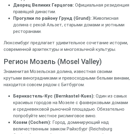
Дворец Великих Герцогов:
Официальная резиденция
правящей династии.
Прогулки по району Грунд (Grund):
Живописная
долина с рекой Альзет, старыми домами и уютными
ресторанами.
Люксембург предлагает удивительное сочетание истории,
современной архитектуры и многоязычной культуры.
Регион Мозель (Mosel Valley)
Знаменитая Мозельская долина, известная своими
крутыми виноградниками и превосходными белыми винами,
находится совсем рядом с Битбургом.
Бернкастель-Кус (Bernkastel-Kues):
Один из самых
красивых городов на Мозеле с фахверковыми домами
и средневековой рыночной площадью. Обязательно
попробуйте местное рислинговое вино.
Кохем (Cochem):
Город, доминирующий над
величественным замком Райхсбург (Reichsburg