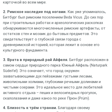
карточкой во всем мире.
2. Римское наследие под ногами.
Как уже упоминалось,
Битбург был римским поселением Beda Vicus. До сих пор
при строительных работах и археологических раскопках
обнаруживаются многочисленные римские артефакты, от
остатков стен и мозаик до бытовых предметов. Это
свидетельствует о глубокой связи города с
древнеримской историей, которая лежит в основе его
культурного фундамента.
3. Врата в природный рай Айфеля.
Битбург расположен в
самом сердце природного парка Южный Айфель (Naturpark
Südeifel). Это означает, что город окружен
захватывающими дух пейзажами: густыми лесами,
живописными холмами, глубокими речными долинами и
чистыми озерами. Это идеальное место для любителей
активного отдыха – пеших и велосипедных прогулок,
скалолазания и даже каноэ по реке Прюн (Prüm).
4. Близость к трём странам.
Благодаря своему