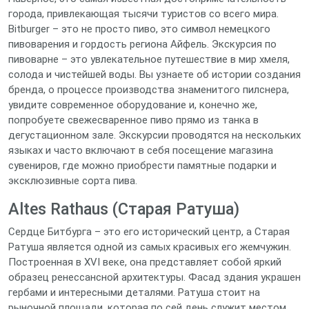
города, привлекающая тысячи туристов со всего мира.
Bitburger – это не просто пиво, это символ немецкого
пивоварения и гордость региона Айфель. Экскурсия по
пивоварне – это увлекательное путешествие в мир хмеля,
солода и чистейшей воды. Вы узнаете об истории создания
бренда, о процессе производства знаменитого пилснера,
увидите современное оборудование и, конечно же,
попробуете свежесваренное пиво прямо из танка в
дегустационном зале. Экскурсии проводятся на нескольких
языках и часто включают в себя посещение магазина
сувениров, где можно приобрести памятные подарки и
эксклюзивные сорта пива.
Altes Rathaus (Старая Ратуша)
Сердце Битбурга – это его исторический центр, а Старая
Ратуша является одной из самых красивых его жемчужин.
Построенная в XVI веке, она представляет собой яркий
образец ренессансной архитектуры. Фасад здания украшен
гербами и интересными деталями. Ратуша стоит на
рыночной площади, которая по сей день служит местом