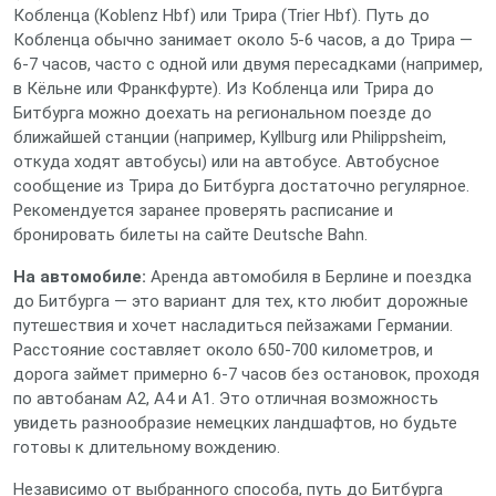
Кобленца (Koblenz Hbf) или Трира (Trier Hbf). Путь до
Кобленца обычно занимает около 5-6 часов, а до Трира —
6-7 часов, часто с одной или двумя пересадками (например,
в Кёльне или Франкфурте). Из Кобленца или Трира до
Битбурга можно доехать на региональном поезде до
ближайшей станции (например, Kyllburg или Philippsheim,
откуда ходят автобусы) или на автобусе. Автобусное
сообщение из Трира до Битбурга достаточно регулярное.
Рекомендуется заранее проверять расписание и
бронировать билеты на сайте Deutsche Bahn.
На автомобиле:
Аренда автомобиля в Берлине и поездка
до Битбурга — это вариант для тех, кто любит дорожные
путешествия и хочет насладиться пейзажами Германии.
Расстояние составляет около 650-700 километров, и
дорога займет примерно 6-7 часов без остановок, проходя
по автобанам A2, A4 и A1. Это отличная возможность
увидеть разнообразие немецких ландшафтов, но будьте
готовы к длительному вождению.
Независимо от выбранного способа, путь до Битбурга