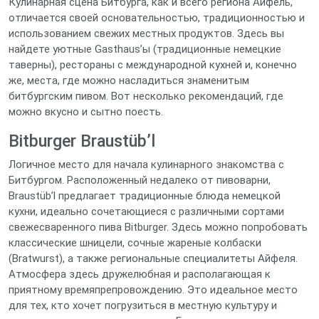
Кулинарная сцена Битбурга, как и всего региона Айфель,
отличается своей основательностью, традиционностью и
использованием свежих местных продуктов. Здесь вы
найдете уютные Gasthaus’ы (традиционные немецкие
таверны), рестораны с международной кухней и, конечно
же, места, где можно насладиться знаменитым
битбургским пивом. Вот несколько рекомендаций, где
можно вкусно и сытно поесть.
Bitburger Braustüb’l
Логичное место для начала кулинарного знакомства с
Битбургом. Расположенный недалеко от пивоварни,
Braustüb’l предлагает традиционные блюда немецкой
кухни, идеально сочетающиеся с различными сортами
свежесваренного пива Bitburger. Здесь можно попробовать
классические шницели, сочные жареные колбаски
(Bratwurst), а также региональные специалитеты Айфеля.
Атмосфера здесь дружелюбная и располагающая к
приятному времяпрепровождению. Это идеальное место
для тех, кто хочет погрузиться в местную культуру и