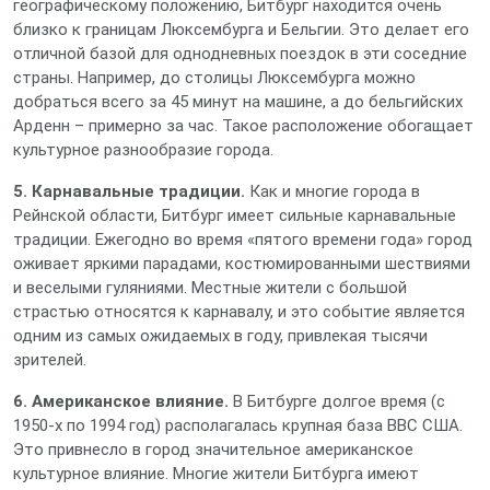
географическому положению, Битбург находится очень
близко к границам Люксембурга и Бельгии. Это делает его
отличной базой для однодневных поездок в эти соседние
страны. Например, до столицы Люксембурга можно
добраться всего за 45 минут на машине, а до бельгийских
Арденн – примерно за час. Такое расположение обогащает
культурное разнообразие города.
5. Карнавальные традиции.
Как и многие города в
Рейнской области, Битбург имеет сильные карнавальные
традиции. Ежегодно во время «пятого времени года» город
оживает яркими парадами, костюмированными шествиями
и веселыми гуляниями. Местные жители с большой
страстью относятся к карнавалу, и это событие является
одним из самых ожидаемых в году, привлекая тысячи
зрителей.
6. Американское влияние.
В Битбурге долгое время (с
1950-х по 1994 год) располагалась крупная база ВВС США.
Это привнесло в город значительное американское
культурное влияние. Многие жители Битбурга имеют