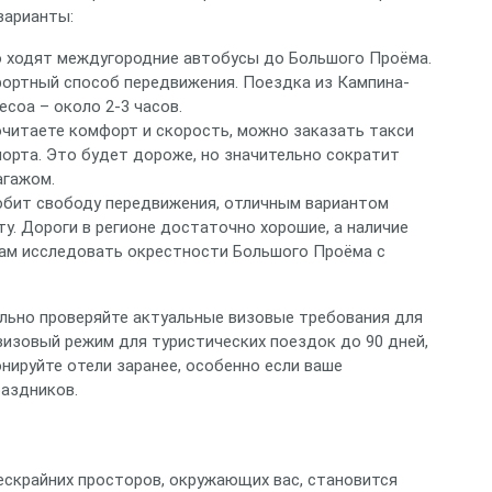
варианты:
о ходят междугородние автобусы до Большого Проёма.
ортный способ передвижения. Поездка из Кампина-
есоа – около 2-3 часов.
читаете комфорт и скорость, можно заказать такси
порта. Это будет дороже, но значительно сократит
агажом.
юбит свободу передвижения, отличным вариантом
у. Дороги в регионе достаточно хорошие, а наличие
вам исследовать окрестности Большого Проёма с
льно проверяйте актуальные визовые требования для
визовый режим для туристических поездок до 90 дней,
нируйте отели заранее, особенно если ваше
раздников.
ескрайних просторов, окружающих вас, становится