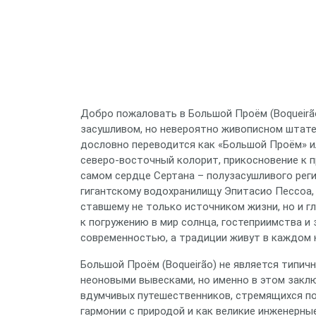
Добро пожаловать в Большой Проём (Boqueirã
засушливом, но невероятно живописном штате 
дословно переводится как «Большой Проём» ил
северо-восточный колорит, прикосновение к пр
самом сердце Сертана – полузасушливого реги
гигантскому водохранилищу Эпитасио Пессоа,
ставшему не только источником жизни, но и 
к погружению в мир солнца, гостеприимства и
современностью, а традиции живут в каждом 
Большой Проём (Boqueirão) не является типи
неоновыми вывесками, но именно в этом заклю
вдумчивых путешественников, стремящихся по
гармонии с природой и как великие инженерн