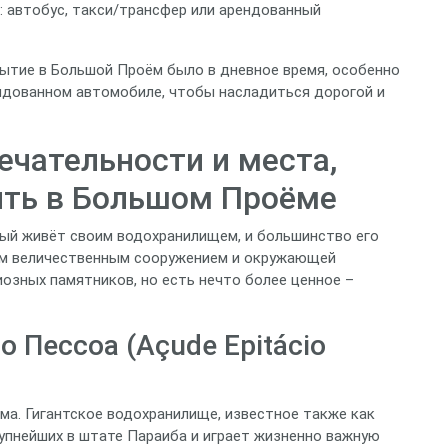
и: автобус, такси/трансфер или арендованный
бытие в Большой Проём было в дневное время, особенно
ендованном автомобиле, чтобы насладиться дорогой и
чательности и места,
ить в Большом Проёме
рый живёт своим водохранилищем, и большинство его
им величественным сооружением и окружающей
иозных памятников, но есть нечто более ценное –
 Пессоа (Açude Epitácio
ма. Гигантское водохранилище, известное также как
упнейших в штате Параиба и играет жизненно важную