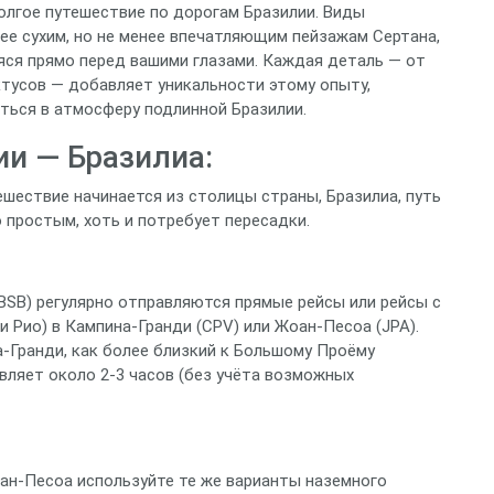
олгое путешествие по дорогам Бразилии. Виды
ее сухим, но не менее впечатляющим пейзажам Сертана,
ся прямо перед вашими глазами. Каждая деталь — от
тусов — добавляет уникальности этому опыту,
иться в атмосферу подлинной Бразилии.
ии — Бразилиа:
ешествие начинается из столицы страны, Бразилиа, путь
простым, хоть и потребует пересадки.
BSB) регулярно отправляются прямые рейсы или рейсы с
и Рио) в Кампина-Гранди (CPV) или Жоан-Песоа (JPA).
-Гранди, как более близкий к Большому Проёму
авляет около 2-3 часов (без учёта возможных
ан-Песоа используйте те же варианты наземного