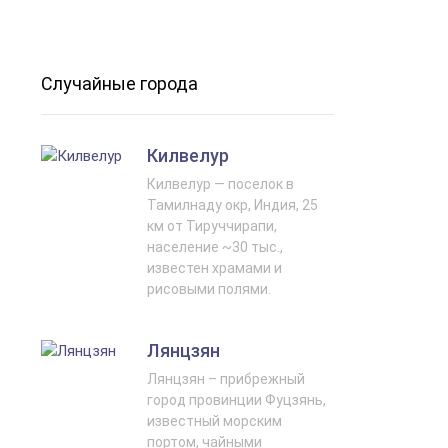
Случайные города
Килвелур
Килвелур — поселок в
Тамилнаду окр, Индия, 25
км от Тируччирапи,
население ~30 тыс.,
известен храмами и
рисовыми полями.
Лянцзян
Лянцзян – прибрежный
город провинции Фуцзянь,
известный морским
портом, чайными