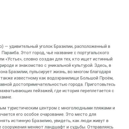
o) — удивительный уголок Бразилии, расположенный в
Параиба. Этот город, чьё название с португальского
и «Устье», словно создан для тех, кто ищет истинный
ироде и знакомство с уникальной культурой. Здесь, в
она Бразилии, пульсирует жизнь, во многом благодаря
 также известному как водохранилище Большой Проём,
главной достопримечательностью города. Приготовьтесь
 захватывающих пейзажей, где история переплетается с
камне.
чным туристическим центром с многолюдными пляжами и
чается его особое очарование. Это место для
нять истинную Бразилию, увидеть, как люди живут в
ые сооружения меняют ландшафт и судьбы. Отправляясь