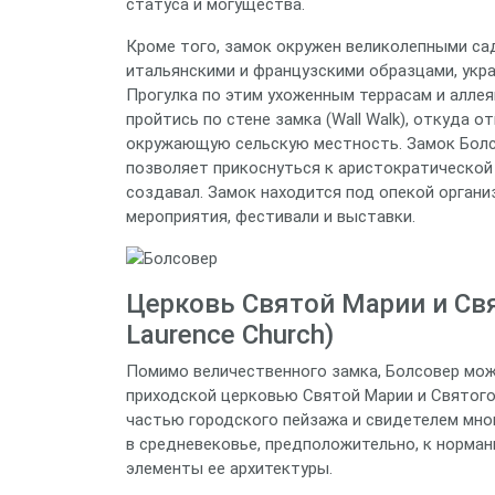
статуса и могущества.
Кроме того, замок окружен великолепными са
итальянскими и французскими образцами, укр
Прогулка по этим ухоженным террасам и алле
пройтись по стене замка (Wall Walk), откуда
окружающую сельскую местность. Замок Болсо
позволяет прикоснуться к аристократической ж
создавал. Замок находится под опекой организ
мероприятия, фестивали и выставки.
Церковь Святой Марии и Свя
Laurence Church)
Помимо величественного замка, Болсовер мож
приходской церковью Святой Марии и Святого
частью городского пейзажа и свидетелем мног
в средневековье, предположительно, к норма
элементы ее архитектуры.