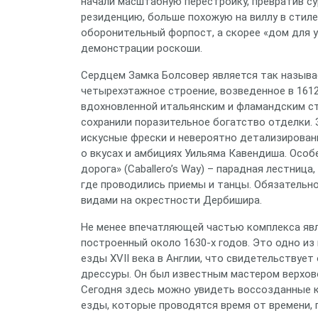
начали масштабную перестройку, превратив с
резиденцию, больше похожую на виллу в стиле
оборонительный форпост, а скорее «дом для у
демонстрации роскоши.
Сердцем Замка Болсовер является так называе
четырехэтажное строение, возведенное в 1612
вдохновленной итальянским и фламандским сти
сохранили поразительное богатство отделки. 
искусные фрески и невероятно детализирован
о вкусах и амбициях Уильяма Кавендиша. Особ
дорога» (Caballero’s Way) – парадная лестница
где проводились приемы и танцы. Обязательн
видами на окрестности Дербишира.
Не менее впечатляющей частью комплекса явля
построенный около 1630-х годов. Это одно из
езды XVII века в Англии, что свидетельствуе
дрессуры. Он был известным мастером верхово
Сегодня здесь можно увидеть воссозданные 
езды, которые проводятся время от времени, 