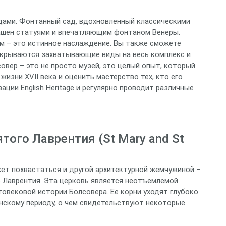
дами. Фонтанный сад, вдохновленный классическими
ашен статуями и впечатляющим фонтаном Венеры.
ям – это истинное наслаждение. Вы также сможете
 открываются захватывающие виды на весь комплекс и
вер – это не просто музей, это целый опыт, который
изни XVII века и оценить мастерство тех, кто его
ации English Heritage и регулярно проводит различные
того Лаврентия (St Mary and St
ет похвастаться и другой архитектурной жемчужиной –
 Лаврентия. Эта церковь является неотъемлемой
овековой истории Болсовера. Ее корни уходят глубоко
ннскому периоду, о чем свидетельствуют некоторые