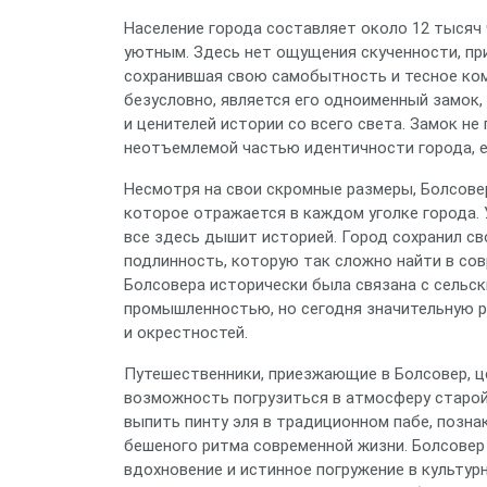
Население города составляет около 12 тысяч
уютным. Здесь нет ощущения скученности, при
сохранившая свою самобытность и тесное ко
безусловно, является его одноименный замок
и ценителей истории со всего света. Замок не
неотъемлемой частью идентичности города, е
Несмотря на свои скромные размеры, Болсов
которое отражается в каждом уголке города. 
все здесь дышит историей. Город сохранил св
подлинность, которую так сложно найти в со
Болсовера исторически была связана с сельск
промышленностью, но сегодня значительную р
и окрестностей.
Путешественники, приезжающие в Болсовер, ц
возможность погрузиться в атмосферу старой
выпить пинту эля в традиционном пабе, позн
бешеного ритма современной жизни. Болсовер 
вдохновение и истинное погружение в культур