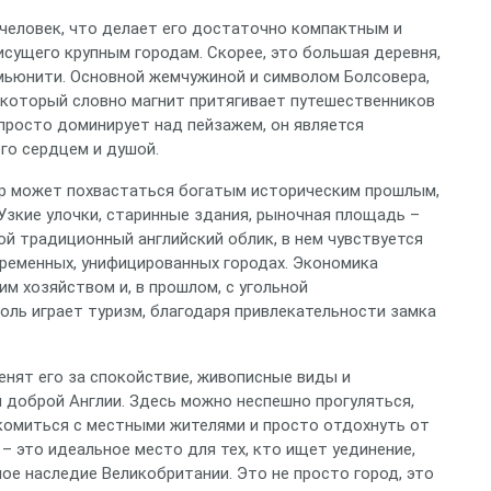
 человек, что делает его достаточно компактным и
сущего крупным городам. Скорее, это большая деревня,
мьюнити. Основной жемчужиной и символом Болсовера,
, который словно магнит притягивает путешественников
 просто доминирует над пейзажем, он является
го сердцем и душой.
ер может похвастаться богатым историческим прошлым,
Узкие улочки, старинные здания, рыночная площадь –
ой традиционный английский облик, в нем чувствуется
временных, унифицированных городах. Экономика
им хозяйством и, в прошлом, с угольной
оль играет туризм, благодаря привлекательности замка
енят его за спокойствие, живописные виды и
 доброй Англии. Здесь можно неспешно прогуляться,
акомиться с местными жителями и просто отдохнуть от
– это идеальное место для тех, кто ищет уединение,
ное наследие Великобритании. Это не просто город, это