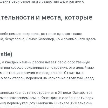
хранит свои секреты и с радостью делится ими с
тельности и места, которые
в себе немало сокровищ, которые сделают ваше
, безусловно, Замок Болсовер, но и помимо него здесь
stle)
т, а каждый камень рассказывает свою собственную
ны или хорошо сохранившееся строение; это целый мир,
емонстрации величия его владельцев. Стоит лишь
со всех сторон, перенося на несколько столетий назад,
ннская крепость, построенная в XII веке. Однако тот
им великолепием семье Кавендиш, в особенности сэру
шу, первому герцогу Ньюкасла. В начале XVII века они