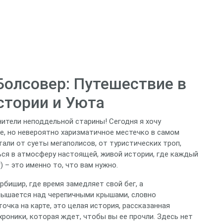
Болсовер: Путешествие в
стории и Уюта
нители неподдельной старины! Сегодня я хочу
ое, но невероятно харизматичное местечко в самом
тали от суеты мегаполисов, от туристических троп,
ься в атмосферу настоящей, живой истории, где каждый
 – это именно то, что вам нужно.
бишир, где время замедляет свой бег, а
вышается над черепичными крышами, словно
очка на карте, это целая история, рассказанная
хроники, которая ждет, чтобы вы ее прочли. Здесь нет