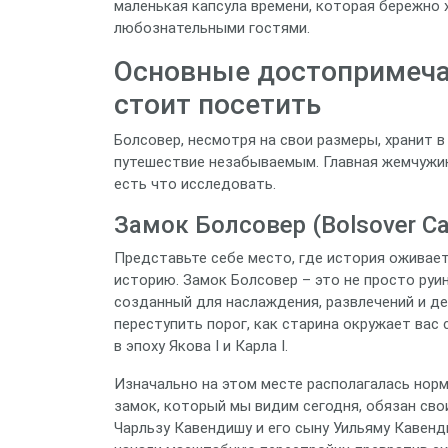
маленькая капсула времени, которая бережно 
любознательными гостями.
Основные достопримеча
стоит посетить
Болсовер, несмотря на свои размеры, хранит 
путешествие незабываемым. Главная жемчужина
есть что исследовать.
Замок Болсовер (Bolsover Ca
Представьте себе место, где история оживае
историю. Замок Болсовер – это не просто руи
созданный для наслаждения, развлечений и д
переступить порог, как старина окружает вас 
в эпоху Якова I и Карла I.
Изначально на этом месте располагалась норма
замок, который мы видим сегодня, обязан сво
Чарльзу Кавендишу и его сыну Уильяму Кавенди