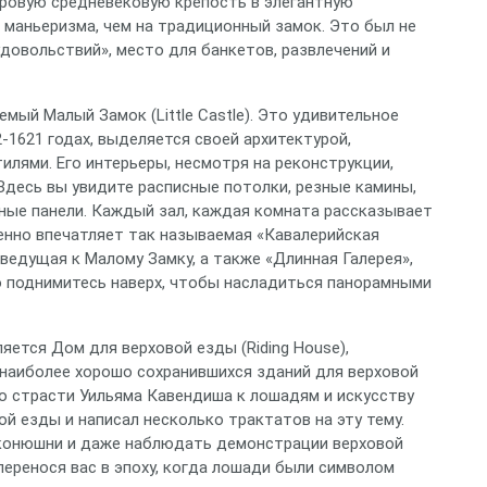
уровую средневековую крепость в элегантную
 маньеризма, чем на традиционный замок. Это был не
довольствий», место для банкетов, развлечений и
мый Малый Замок (Little Castle). Это удивительное
-1621 годах, выделяется своей архитектурой,
лями. Его интерьеры, несмотря на реконструкции,
Здесь вы увидите расписные потолки, резные камины,
ные панели. Каждый зал, каждая комната рассказывает
енно впечатляет так называемая «Кавалерийская
, ведущая к Малому Замку, а также «Длинная Галерея»,
о поднимитесь наверх, чтобы насладиться панорамными
ется Дом для верховой езды (Riding House),
 наиболее хорошо сохранившихся зданий для верховой
т о страсти Уильяма Кавендиша к лошадям и искусству
й езды и написал несколько трактатов на эту тему.
конюшни и даже наблюдать демонстрации верховой
перенося вас в эпоху, когда лошади были символом