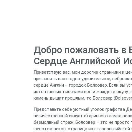
Добро пожаловать в 
Сердце Английской И
Приветствую вас, мои дорогие странники и це
пригласить вас в одно удивительное, неброск
сердце Англии – городок Болсовер. Если вы ус
истоптанных тысячами ног, и жаждете окунут
камень дышит прошлым, то Болсовер (Bolsover)
Представьте себе уютный уголок графства Дер
величественный силуэт старинного замка воз
безмолвный страж. Болсовер – это не просто т
шепотом веков, страница из староанглийской 