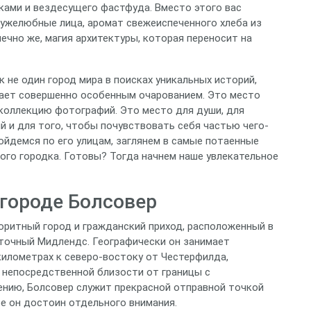
ками и вездесущего фастфуда. Вместо этого вас
ружелюбные лица, аромат свежеиспеченного хлеба из
нечно же, магия архитектуры, которая переносит на
к не один город мира в поисках уникальных историй,
дает совершенно особенным очарованием. Это место
 коллекцию фотографий. Это место для души, для
й и для того, чтобы почувствовать себя частью чего-
ройдемся по его улицам, заглянем в самые потаенные
ного городка. Готовы? Тогда начнем наше увлекательное
городе Болсовер
оритный город и гражданский приход, расположенный в
сточный Мидлендс. Географически он занимает
километрах к северо-востоку от Честерфилда,
в непосредственной близости от границы с
нию, Болсовер служит прекрасной отправной точкой
бе он достоин отдельного внимания.